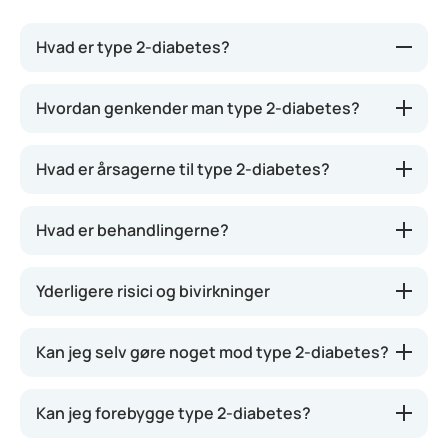
Hvad er type 2-diabetes?
Type 2-diabetes er den mest almindelige form for
Hvordan genkender man type 2-diabetes?
diabetes. Her producerer kroppen stadig insulin,
men den reagerer ikke længere ordentligt på det,
Hvad er årsagerne til type 2-diabetes?
eller der produceres for lidt insulin. Det resulterer i,
at der – ligesom ved
type 1-diabetes
– ophobes for
meget sukker i blodet. Sker det over længere tid,
Hvad er behandlingerne?
kan det føre til alvorlige helbredsproblemer. Denne
type
diabetes
ses hos stadig yngre mennesker. Det
Yderligere risici og bivirkninger
kan skyldes en usund livsstil, men det kan også
ramme personer, der lever sundt.
Kan jeg selv gøre noget mod type 2-diabetes?
Kan jeg forebygge type 2-diabetes?