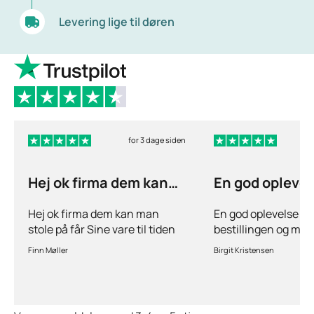
Levering lige til døren
for 3 dage siden
Hej ok firma dem kan
En god opleve
man stole på får…
ang
Hej ok firma dem kan man
En god oplevelse bå
stole på får Sine vare til tiden
bestillingen og mul
hurtig levering inden for 2
stille spørgsmål hvi
Finn Møller
Birgit Kristensen
dage jeg er glad og tilfreds
behov for det.Hurtig