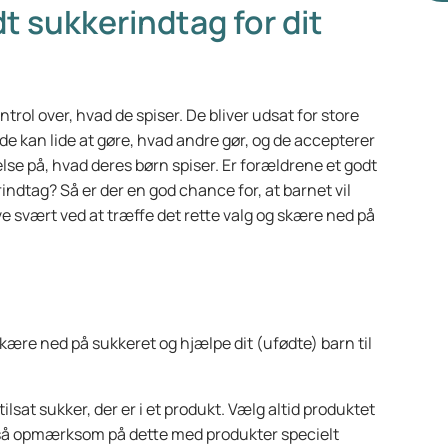
t sukkerindtag for dit
ha
væ
næ
væ
ntrol over, hvad de spiser. De bliver udsat for store
bi
 kan lide at gøre, hvad andre gør, og de accepterer
else på, hvad deres børn spiser. Er forældrene et godt
indtag? Så er der en god chance for, at barnet vil
ve svært ved at træffe det rette valg og skære ned på
 skære ned på sukkeret og hjælpe dit (ufødte) barn til
ilsat sukker, der er i et produkt. Vælg altid produktet
også opmærksom på dette med produkter specielt