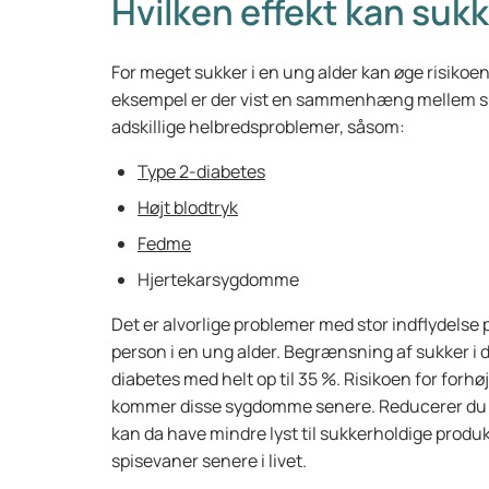
Hvilken effekt kan suk
For meget sukker i en ung alder kan øge risikoe
eksempel er der vist en sammenhæng mellem sukk
adskillige helbredsproblemer, såsom:
Type 2-diabetes
Højt blodtryk
Fedme
Hjertekarsygdomme
Det er alvorlige problemer med stor indflydelse p
person i en ung alder. Begrænsning af sukker i d
diabetes med helt op til 35 %. Risikoen for for
kommer disse sygdomme senere. Reducerer du s
kan da have mindre lyst til sukkerholdige produkt
spisevaner senere i livet.