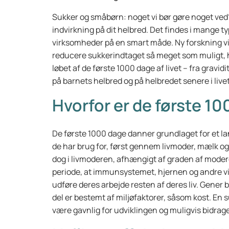
Sukker og småbørn: noget vi bør gøre noget ved?
indvirkning på dit helbred. Det findes i mange ty
virksomheder på en smart måde. Ny forskning vis
reducere sukkerindtaget så meget som muligt, hv
løbet af de første 1000 dage af livet – fra gravid
på barnets helbred og på helbredet senere i livet
Hvorfor er de første 10
De første 1000 dage danner grundlaget for et lan
de har brug for, først gennem livmoder, mælk og 
dog i livmoderen, afhængigt af graden af moder
periode, at immunsystemet, hjernen og andre vit
udføre deres arbejde resten af deres liv. Gener
del er bestemt af miljøfaktorer, såsom kost. En 
være gavnlig for udviklingen og muligvis bidrage 