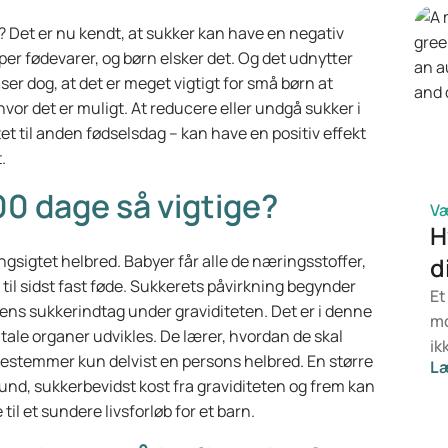
 Det er nu kendt, at sukker kan have en negativ
per fødevarer, og børn elsker det. Og det udnytter
er dog, at det er meget vigtigt for små børn at
or det er muligt. At reducere eller undgå sukker i
itet til anden fødselsdag – kan have en positiv effekt
.
00 dage så vigtige?
V
H
gsigtet helbred. Babyer får alle de næringsstoffer,
d
til sidst fast føde. Sukkerets påvirkning begynder
Et
ens sukkerindtag under graviditeten. Det er i denne
mo
ale organer udvikles. De lærer, hvordan de skal
ik
 bestemmer kun delvist en persons helbred. En større
L
di
sund, sukkerbevidst kost fra graviditeten og frem kan
er
til et sundere livsforløb for et barn.
en
ik