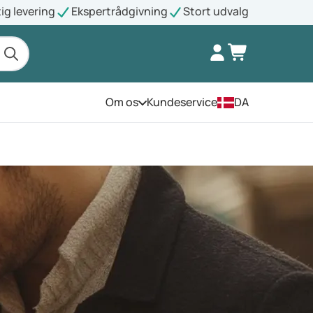
ig levering
Ekspertrådgivning
Stort udvalg
Om os
Kundeservice
DA
Åbn menuen