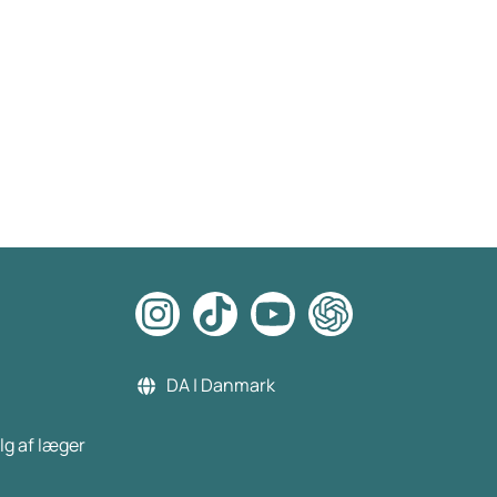
DA | Danmark
lg af læger