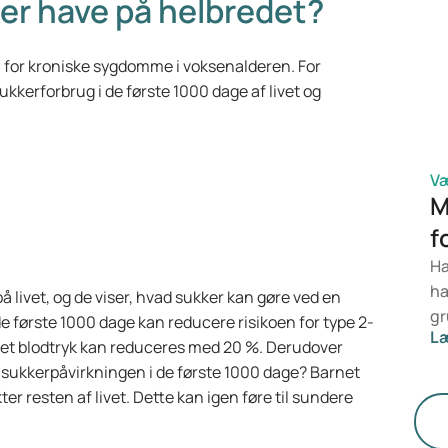
ker have på helbredet?
me
op
n for kroniske sygdomme i voksenalderen. For
læ
erforbrug i de første 1000 dage af livet og
di
ne
fo
V
M
f
Ha
ha
å livet, og de viser, hvad sukker kan gøre ved en
gr
e første 1000 dage kan reducere risikoen for type 2-
L
ko
højet blodtryk kan reduceres med 20 %. Derudover
de
ukkerpåvirkningen i de første 1000 dage? Barnet
Hv
er resten af livet. Dette kan igen føre til sundere
ty
væ