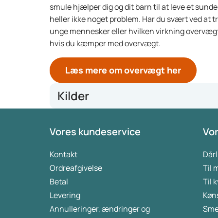
smule hjælper dig og dit barn til at leve et sund
heller ikke noget problem. Har du svært ved at 
unge mennesker eller hvilken virkning overvægt
hvis du kæmper med overvægt.
Læs mere om overvægt her
Kilder
https://overgewichtnederland.nl/blog/cnn-onderzo
Vores kundeservice
Vor
conceptie-verband-houdt-met-gezondheidsprobleme
https://www.diabetesfonds.nl/gezond-leven/gezond
https://www.qut.edu.au/news?id=176830
Kontakt
Dårl
https://richtlijnendatabase.nl/richtlijn/overgewi
Ordreafgivelse
Til
_ondersteuning_en_zorg_voor_kinderen_met_obes
Betal
Til 
https://edition.cnn.com/2024/11/04/health/sugar-r
Levering
Køn
Annulleringer, ændringer og
Sme