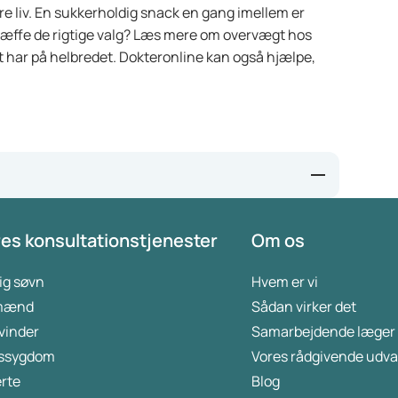
ere liv. En sukkerholdig snack en gang imellem er
træffe de rigtige valg? Læs mere om overvægt hos
 har på helbredet. Dokteronline kan også hjælpe,
ek-toont-aan-dat-suiker-in-de-eerste-1000-dagen-na-
es konsultationstjenester
Om os
n-op-latere-leeftijd/
-eten/minder-suiker/suiker-minderen-met-kinderen
ig søvn
Hvem er vi
cht_en_obesitas_bij_volwassenen_en_kinderen/diagnostiek
 mænd
Sådan virker det
itas.html
kvinder
Samarbejdende læger
educe-disease-diabetes-wellness/index.html
ssygdom
Vores rådgivende udva
rte
Blog