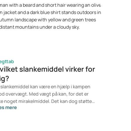
ægttab
vilket slankemiddel virker for
ig?
 slankemiddel kan være en hjælp i kampen
d overvægt. Med vægt på kan, for det er
ke noget mirakelmiddel. Det kan dog støtte
æs mere
g i processen. Livsstil og en balanceret kost
 fundamentet for et godt helbred og vejen til
 sund vægt. Men nogle gange er det bare
ke nok til at nå målet. Så kan en kombination