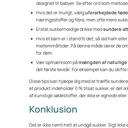
designet til babyer. Se efter ord som maltose
Hvis det er muligt, vælg
uforarbejdede føde
næringsstoffer og fibre, men ofte mere sukk
Erstat sukkerholdige drikke med
sundere al
Hvis et barn er i stand til det, så lad ham el
mellemmåltider. På denne måde lærer de om
for dem.
Vær opmærksom på
mængden af naturlige 
det første leveår. For eksempel kan du ski
Disse tips kan hjælpe dig med at træffe sundere 
et produkt indeholder 0 % tilsat sukker, er det 
af kunstige sødestoffer, der ikke er egnede eller
Konklusion
Det er ikke nemt helt at undgå sukker. Sigt ikke e