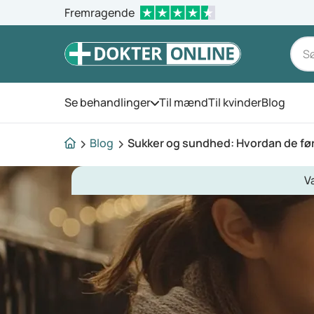
Fremragende
Se behandlinger
Til mænd
Til kvinder
Blog
Åbn menuen
Blog
Sukker og sundhed: Hvordan de før
V