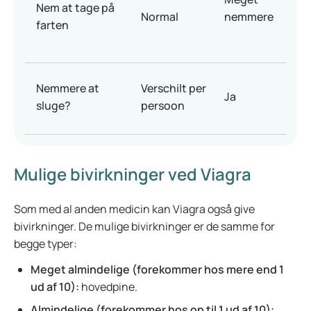
Nem at tage på
Normal
nemmere
farten
Nemmere at
Verschilt per
Ja
sluge?
persoon
Mulige bivirkninger ved Viagra
Som med al anden medicin kan Viagra også give
bivirkninger. De mulige bivirkninger er de samme for
begge typer:
Meget almindelige (forekommer hos mere end 1
ud af 10):
hovedpine.
Almindelige (forekommer hos op til 1 ud af 10):