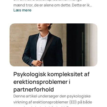
mænd tror, de er alene om dette. Dette er ikke
Læs mere
tilfældet – 1 ud af 10 lider af det i større eller
mindre grad. Vi samlede derfor
spørgsmålene og præsenterede dem for Dr.
Malik. Dr. I. Malik er specialiseret som
praktiserende læge. Hans hovedinteresse
ligger i at hjælpe mænd med
erektionsproblemer og behandling af
hårtab. Vi spurgte ham først, hvorfor denne
interesse?
Psykologisk kompleksitet af
erektionsproblemer i
partnerforhold
Denne artikel undersøger den psykologiske
virkning af erektionsproblemer (ED) på både