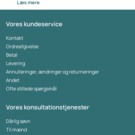
Læs mere
rolle og blodårernes tilstand i udviklingen af
erektionsproblemer. Vi vil derefter dykke
dybere ned i de mulige fysiske og
Vores kundeservice
psykologiske årsager til erektionsproblemer.
Kontakt
Ordreafgivelse
Betal
Levering
Annulleringer, ændringer og returneringer
Andet
Ofte stillede spørgsmål
Vores konsultationstjenester
Dårlig søvn
Til mænd