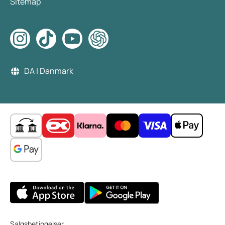
Sitemap
DA | Danmark
Salgsbetingelser