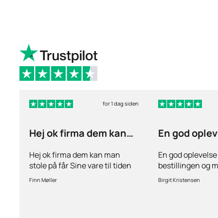
for 1 dag siden
Hej ok firma dem kan
En god oplev
man stole på får…
ang
Hej ok firma dem kan man
En god oplevelse
stole på får Sine vare til tiden
bestillingen og 
hurtig levering inden for 2
stille spørgsmål 
Finn Møller
Birgit Kristensen
dage jeg er glad og tilfreds
behov for det.Hur