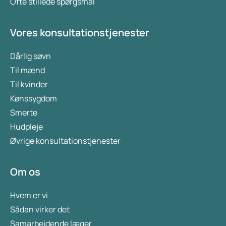
Ofte stillede spørgsmål
Vores konsultationstjenester
Dårlig søvn
Til mænd
Til kvinder
Kønssygdom
Smerte
Hudpleje
Øvrige konsultationstjenester
Om os
Hvem er vi
Sådan virker det
Samarbejdende læger