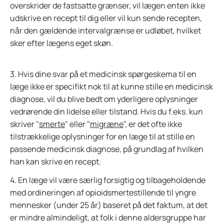
overskrider de fastsatte grænser, vil lægen enten ikke
udskrive en recept til dig eller vil kun sende recepten,
når den gældende intervalgrænse er udløbet, hvilket
sker efter lægens eget skøn.
3. Hvis dine svar på et medicinsk spørgeskema til en
læge ikke er specifikt nok til at kunne stille en medicinsk
diagnose, vil du blive bedt om yderligere oplysninger
vedrørende din lidelse eller tilstand. Hvis du f.eks. kun
skriver "
smerte
" eller "
migræne
", er det ofte ikke
tilstrækkelige oplysninger for en læge til at stille en
passende medicinsk diagnose, på grundlag af hvilken
han kan skrive en recept.
4. En læge vil være særlig forsigtig og tilbageholdende
med ordineringen af opioidsmertestillende til yngre
mennesker (under 25 år) baseret på det faktum, at det
er mindre almindeligt, at folk i denne aldersgruppe har