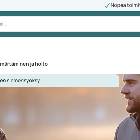
Nopea toimi
märtäminen ja hoito
nen siemensyöksy