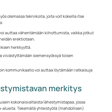
s olemassa tekniikoita, joita voit kokeilla itse
i.
voi auttaa vähentämään kiihottumista, vaikka jotkut
 heidän erektiotaan.
iksen herkkyyttä.
aa viivästyttämään siemensyöksyä toisen
voin kommunikaatio voi auttaa löytämään ratkaisuja
estymistavan merkitys
usein kokonaisvaltaista lähestymistapaa, jossa
a-alueita. Tekemällä yhteistyötä (mahdollisen)