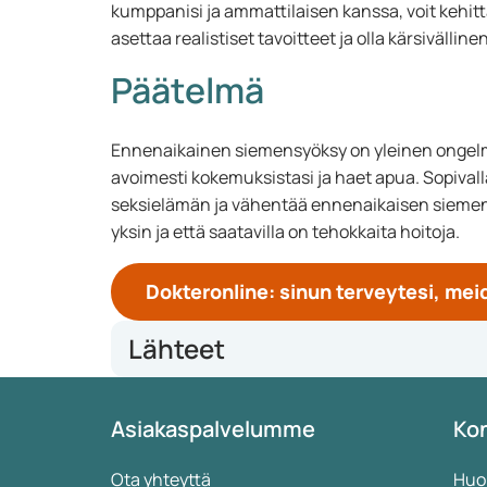
kumppanisi ja ammattilaisen kanssa, voit kehit
asettaa realistiset tavoitteet ja olla kärsivällin
Päätelmä
Ennenaikainen siemensyöksy on yleinen ongelma
avoimesti kokemuksistasi ja haet apua. Sopivall
seksielämän ja vähentää ennenaikaisen siemensy
yksin ja että saatavilla on tehokkaita hoitoja.
Dokteronline: sinun terveytesi, m
Lähteet
An update on the treatment of premature ejaculati
Asiakaspalvelumme
Kon
Premature ejaculation - current concepts in the ma
Premature Ejaculation - StatPearls - NCBI Bookshelf
Premature Ejaculation: Aetiology and Treatment St
Ota yhteyttä
Huo