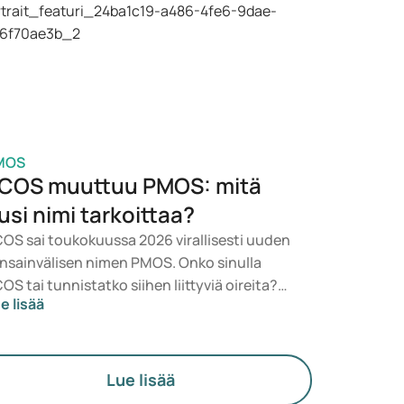
rveydentilasi, BMI:si ja käyttämäsi
äkityksen perusteella.
MOS
COS muuttuu PMOS: mitä
usi nimi tarkoittaa?
OS sai toukokuussa 2026 virallisesti uuden
nsainvälisen nimen PMOS. Onko sinulla
OS tai tunnistatko siihen liittyviä oireita?
e lisää
äketieteellisesti mikään ei muutu heti. Uusi
rmi korostaa enemmän hormoneja,
neenvaihduntaa ja munasarjojen toimintaa.
Lue lisää