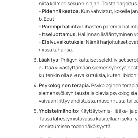
niitä kolmen sekunnin ajan. Toista harjoitus
-
Pidennä kestoa
: Kun vahvistut, kokeile jä
b. Edut:
-
Parempi hallinta
: Lihasten parempi hallin
-
Itseluottamus
: Hallinnan lisääntyminen v
-
Ei sivuvaikutuksia
: Nämä harjoitukset ovat
missä tahansa.
Lääkitys:
Priligyn
kaltaiset selektiiviset ser
auttaa viivästyttämään siemensyöksyä nostama
kuitenkin olla sivuvaikutuksia, kuten libid
Psykologinen terapia:
Psykologinen terapi
siemensyöksyn taustalla olevia psykologisia sy
vaivaan liittyy ahdistusta, masennusta tai 
Yhdistelmähoito:
Käyttäytymis-, lääke- ja 
Tässä lähestymistavassa käsitellään sekä fyy
onnistumisen todennäköisyyttä.