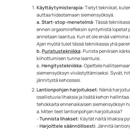
Käyttäytymisterapia:
Tietyt tekniikat, kut
auttaa hidastamaan siemensyöksyä.
a. Start-stop-menetelmä
: Tässä tekniikas
ennen orgasmirefleksin syntymistä lopetat p
annetaan laantua. Kun et ole enää valmiina
Ajan myötä tulet tässä tekniikassa yhä par
b.
Puristustekniikka
: Purista peniksen kärk
kiihottumisen tunne laantuisi.
c.
Hengitystekniikka
: Opettele hallitsemaa
siemensyöksyn viivästyttämiseksi. Syvät, h
jännitystä kehossasi.
Lantionpohjan harjoitukset:
Nämä harjoitu
osallistuvia lihaksia ja lisätä kehon hallinta
tehokkaita ennenaikaisen siemensyöksyn hal
a. Miten teet lantionpohjan harjoituksia?
-
Tunnista lihakset
: Käytät näitä lihaksia p
-
Harjoittele säännöllisesti
: Jännitä lantio