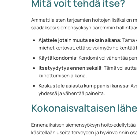
Mitä voit tehdä itse?
Ammattilaisten tarjoamien hoitojen lisäksi on myö
saadaksesi siemensyöksyn paremmin hallintaas
Ajattele jotain muuta seksin aikana
: Tämä 
miehet kertovat, että se voi myös heikentää
Käytä kondomia
: Kondomi voi vähentää pen
Itsetyydytys ennen seksiä
: Tämä voi autt
kiihottumisen aikana.
Keskustele asiasta kumppanisi kanssa
: A
yhdessä ja vähentää paineita.
Kokonaisvaltaisen läh
Ennenaikaisen siemensyöksyn hoito edellyttää 
käsitellään useita terveyden ja hyvinvoinnin os