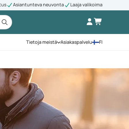
tus
Asiantunteva neuvonta
Laaja valikoima
Tietoja meistä
Asiakaspalvelu
FI
Avaa valikko