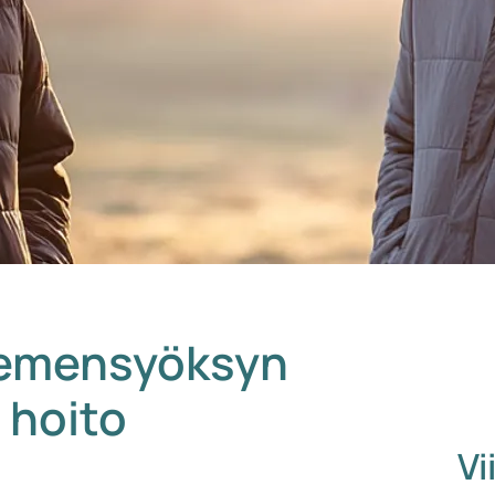
iemensyöksyn
 hoito
Vi