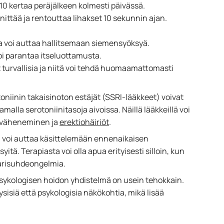
 10 kertaa peräjälkeen kolmesti päivässä.
nnittää ja rentouttaa lihakset 10 sekunnin ajan.
ta voi auttaa hallitsemaan siemensyöksyä.
oi parantaa itseluottamusta.
 turvallisia ja niitä voi tehdä huomaamattomasti
otoniinin takaisinoton estäjät (SSRI-lääkkeet) voivat
lla serotoniinitasoja aivoissa. Näillä lääkkeillä voi
on väheneminen ja
erektiohäiriöt
.
a voi auttaa käsittelemään ennenaikaisen
itä. Terapiasta voi olla apua erityisesti silloin, kun
parisuhdeongelmia.
psykologisen hoidon yhdistelmä on usein tehokkain.
sisiä että psykologisia näkökohtia, mikä lisää