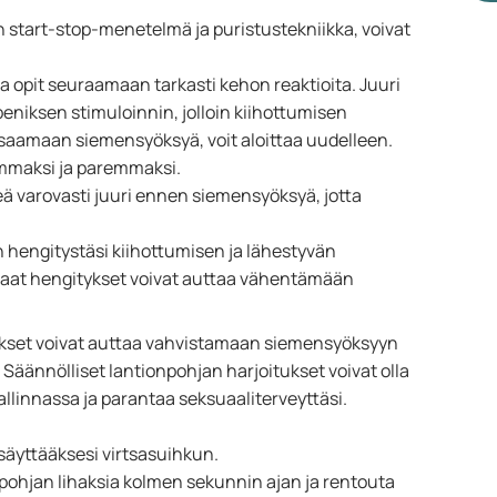
en start-stop-menetelmä ja puristustekniikka, voivat
sa opit seuraamaan tarkasti kehon reaktioita. Juuri
eniksen stimuloinnin, jolloin kiihottumisen
 saamaan siemensyöksyä, voit aloittaa uudelleen.
emmaksi ja paremmaksi.
eä varovasti juuri ennen siemensyöksyä, jotta
n hengitystäsi kiihottumisen ja lähestyvän
itaat hengitykset voivat auttaa vähentämään
kset voivat auttaa vahvistamaan siemensyöksyyn
a. Säännölliset lantionpohjan harjoitukset voivat olla
linnassa ja parantaa seksuaaliterveyttäsi.
ysäyttääksesi virtsasuihkun.
npohjan lihaksia kolmen sekunnin ajan ja rentouta