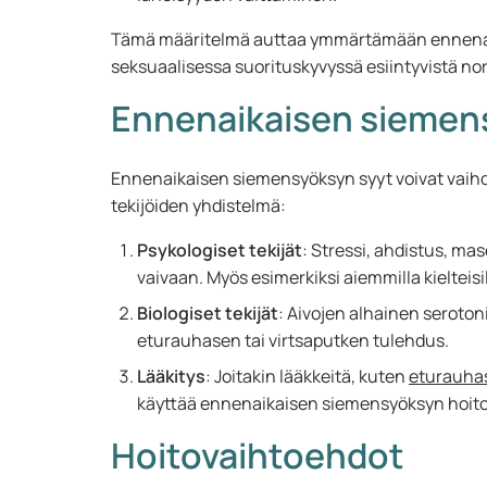
Tämä määritelmä auttaa ymmärtämään ennenai
seksuaalisessa suorituskyvyssä esiintyvistä no
Ennenaikaisen siemen
Ennenaikaisen siemensyöksyn syyt voivat vaihdel
tekijöiden yhdistelmä:
Psykologiset tekijät
: Stressi, ahdistus, ma
vaivaan. Myös esimerkiksi aiemmilla kielteisi
Biologiset tekijät
: Aivojen alhainen seroton
eturauhasen tai virtsaputken tulehdus.
Lääkitys
: Joitakin lääkkeitä, kuten
eturauha
käyttää ennenaikaisen siemensyöksyn hoit
Hoitovaihtoehdot