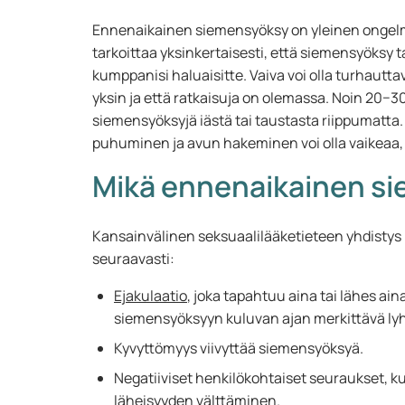
Ennenaikainen siemensyöksy on yleinen ongelma, 
tarkoittaa yksinkertaisesti, että siemensyöksy
kumppanisi haluaisitte. Vaiva voi olla turhauttav
yksin ja että ratkaisuja on olemassa. Noin 20−30
siemensyöksyjä iästä tai taustasta riippumatta.
puhuminen ja avun hakeminen voi olla vaikeaa, 
Mikä ennenaikainen s
Kansainvälinen seksuaalilääketieteen yhdisty
seuraavasti:
Ejakulaatio
, joka tapahtuu aina tai lähes ai
siemensyöksyyn kuluvan ajan merkittävä lyh
Kyvyttömyys viivyttää siemensyöksyä.
Negatiiviset henkilökohtaiset seuraukset, k
läheisyyden välttäminen.