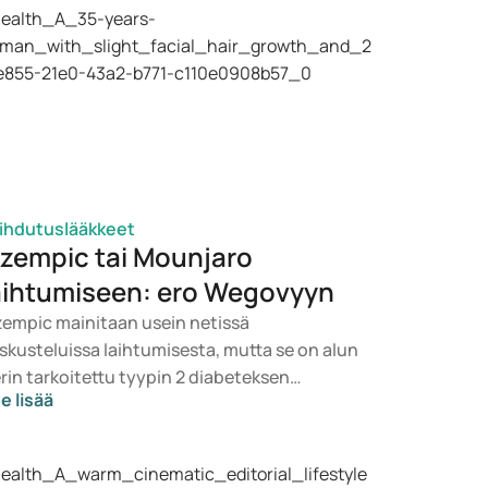
ihdutuslääkkeet
zempic tai Mounjaro
aihtumiseen: ero Wegovyyn
empic mainitaan usein netissä
skusteluissa laihtumisesta, mutta se on alun
rin tarkoitettu tyypin 2 diabeteksen
e lisää
itoon. Jos etsit lääkettä painonhallintaan,
ille nousevat todennäköisemmin
ihtoehdot kuten Mounjaro ja Wegovy.
pivan hoidon valitsee lääkäri