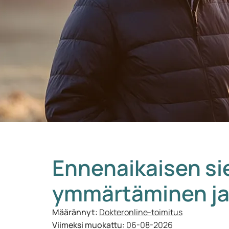
Ennenaikaisen s
ymmärtäminen ja
Määrännyt:
Dokteronline-toimitus
Viimeksi muokattu:
06-08-2026