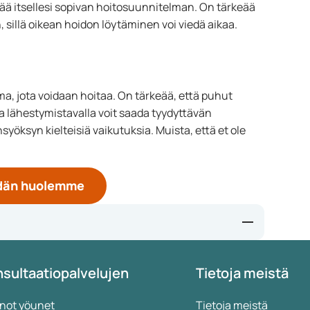
tää itsellesi sopivan hoitosuunnitelman. On tärkeää
en, sillä oikean hoidon löytäminen voi viedä aikaa.
, jota voidaan hoitaa. On tärkeää, että puhut
a lähestymistavalla voit saada tyydyttävän
öksyn kielteisiä vaikutuksia. Muista, että et ole
eidän huolemme
on: A systematic review - PMC (nih.gov)
sultaatiopalvelujen
Tietoja meistä
nagement: A narrative review - PMC (nih.gov)
 (nih.gov)
rategies - PMC (nih.gov)
not yöunet
Tietoja meistä