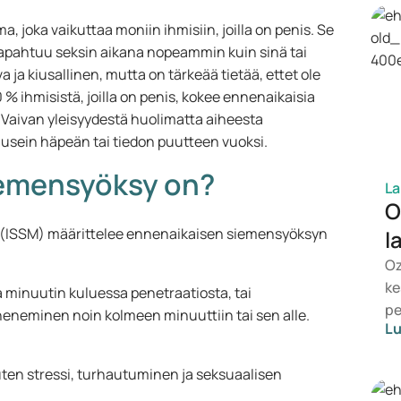
joka vaikuttaa moniin ihmisiin, joilla on penis. Se
 tapahtuu seksin aikana nopeammin kuin sinä tai
a ja kiusallinen, mutta on tärkeää tietää, ettet ole
 % ihmisistä, joilla on penis, kokee ennenaikaisia
 Vaivan yleisyydestä huolimatta aiheesta
usein häpeän tai tiedon puutteen vuoksi.
iemensyöksy on?
La
O
s (ISSM) määrittelee ennenaikaisen siemensyöksyn
l
Oz
ke
na minuutin kuluessa penetraatiosta, tai
pe
eneminen noin kolmeen minuuttiin tai sen alle.
Lu
ho
es
uten stressi, turhautuminen ja seksuaalisen
va
So