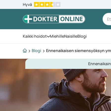
Hyvä
Kaikki hoidot
Miehille
Naisille
Blogi
Avaa valikko
Blogi
Ennenaikaisen siemensyöksyn ym
Ennenaikai