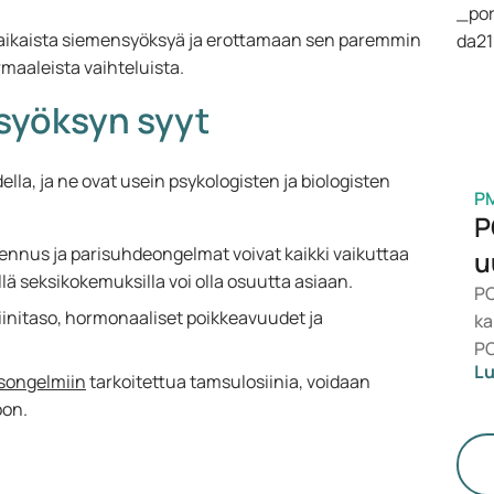
te
kaista siemensyöksyä ja erottamaan sen paremmin
lä
rmaaleista vaihteluista.
syöksyn syyt
la, ja ne ovat usein psykologisten ja biologisten
P
P
sennus ja parisuhdeongelmat voivat kaikki vaikuttaa
u
llä seksikokemuksilla voi olla osuutta asiaan.
PC
iinitaso, hormonaaliset poikkeavuudet ja
ka
PC
Lu
Lä
songelmiin
tarkoitettua tamsulosiinia, voidaan
te
oon.
ai