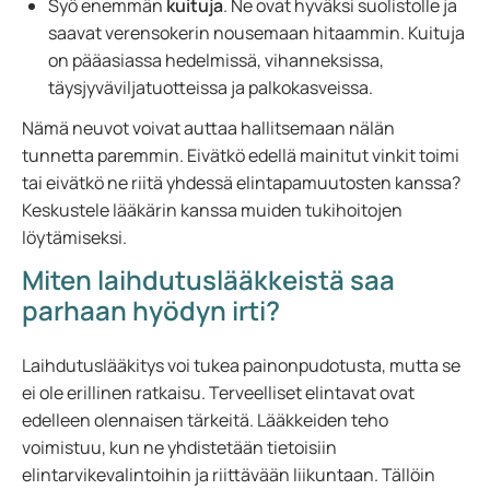
Syö enemmän
kuituja
. Ne ovat hyväksi suolistolle ja
saavat verensokerin nousemaan hitaammin. Kuituja
on pääasiassa hedelmissä, vihanneksissa,
täysjyväviljatuotteissa ja palkokasveissa.
Nämä neuvot voivat auttaa hallitsemaan nälän
tunnetta paremmin. Eivätkö edellä mainitut vinkit toimi
tai eivätkö ne riitä yhdessä elintapamuutosten kanssa?
Keskustele lääkärin kanssa muiden tukihoitojen
löytämiseksi.
Miten laihdutuslääkkeistä saa
parhaan hyödyn irti?
Laihdutuslääkitys voi tukea painonpudotusta, mutta se
ei ole erillinen ratkaisu. Terveelliset elintavat ovat
edelleen olennaisen tärkeitä. Lääkkeiden teho
voimistuu, kun ne yhdistetään tietoisiin
elintarvikevalintoihin ja riittävään liikuntaan. Tällöin