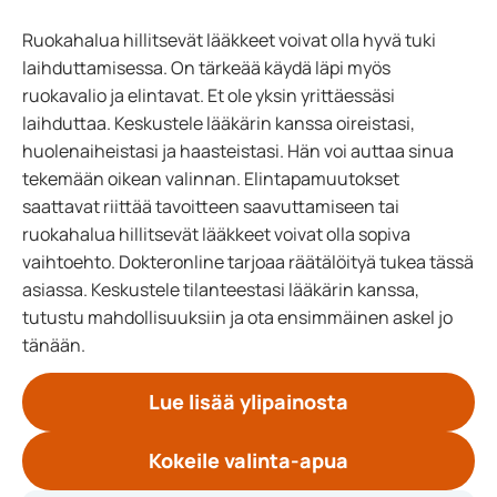
Ruokahalua hillitsevät lääkkeet voivat olla hyvä tuki
laihduttamisessa. On tärkeää käydä läpi myös
ruokavalio ja elintavat. Et ole yksin yrittäessäsi
laihduttaa. Keskustele lääkärin kanssa oireistasi,
huolenaiheistasi ja haasteistasi. Hän voi auttaa sinua
tekemään oikean valinnan. Elintapamuutokset
saattavat riittää tavoitteen saavuttamiseen tai
ruokahalua hillitsevät lääkkeet voivat olla sopiva
vaihtoehto. Dokteronline tarjoaa räätälöityä tukea tässä
asiassa. Keskustele tilanteestasi lääkärin kanssa,
tutustu mahdollisuuksiin ja ota ensimmäinen askel jo
tänään.
Lue lisää ylipainosta
Kokeile valinta-apua