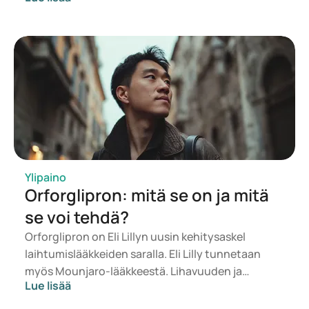
halua vain painaa vähemmän, vaan tuntea olonsa
terveemmäksi, energisemmäksi ja
itsevarmemmaksi. Samalla he haluavat tietää,
ovatko lääkkeet turvallisia, sopivia ja
kohtuuhintaisia.
Ylipaino
Orforglipron: mitä se on ja mitä
se voi tehdä?
Orforglipron on Eli Lillyn uusin kehitysaskel
laihtumislääkkeiden saralla. Eli Lilly tunnetaan
myös Mounjaro-lääkkeestä. Lihavuuden ja
Lue lisää
ylipainon hoitoon on viime vuosina tehty valtavia
edistysaskeleita. Uudet lääkkeet, kuten GLP-1-