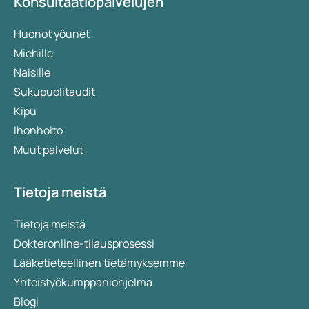
Konsultaatiopalvelujen
Huonot yöunet
Miehille
Naisille
Sukupuolitaudit
Kipu
Ihonhoito
Muut palvelut
Tietoja meistä
Tietoja meistä
Dokteronline-tilausprosessi
Lääketieteellinen tietämyksemme
Yhteistyökumppaniohjelma
Blogi