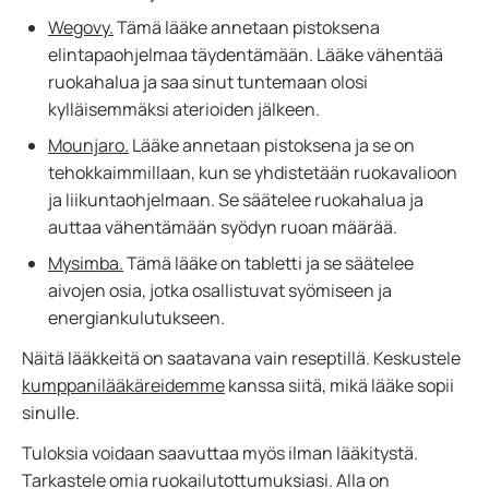
Wegovy.
Tämä lääke annetaan pistoksena
elintapaohjelmaa täydentämään. Lääke vähentää
ruokahalua ja saa sinut tuntemaan olosi
kylläisemmäksi aterioiden jälkeen.
Mounjaro.
Lääke annetaan pistoksena ja se on
tehokkaimmillaan, kun se yhdistetään ruokavalioon
ja liikuntaohjelmaan. Se säätelee ruokahalua ja
auttaa vähentämään syödyn ruoan määrää.
Mysimba.
Tämä lääke on tabletti ja se säätelee
aivojen osia, jotka osallistuvat syömiseen ja
energiankulutukseen.
Näitä lääkkeitä on saatavana vain reseptillä. Keskustele
kumppanilääkäreidemme
kanssa siitä, mikä lääke sopii
sinulle.
Tuloksia voidaan saavuttaa myös ilman lääkitystä.
Tarkastele omia ruokailutottumuksiasi. Alla on