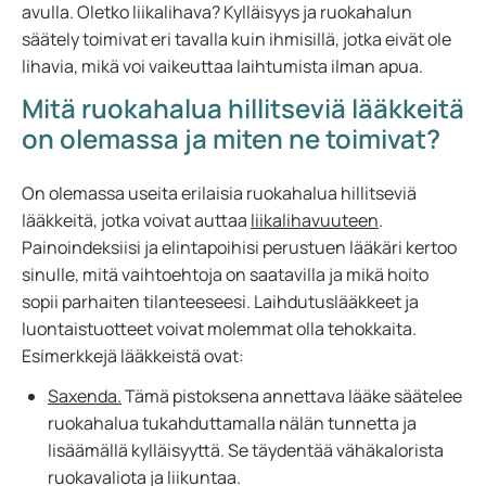
avulla. Oletko liikalihava? Kylläisyys ja ruokahalun
säätely toimivat eri tavalla kuin ihmisillä, jotka eivät ole
lihavia, mikä voi vaikeuttaa laihtumista ilman apua.
Mitä ruokahalua hillitseviä lääkkeitä
on olemassa ja miten ne toimivat?
On olemassa useita erilaisia ruokahalua hillitseviä
lääkkeitä, jotka voivat auttaa
liikalihavuuteen
.
Painoindeksiisi ja elintapoihisi perustuen lääkäri kertoo
sinulle, mitä vaihtoehtoja on saatavilla ja mikä hoito
sopii parhaiten tilanteeseesi. Laihdutuslääkkeet ja
luontaistuotteet voivat molemmat olla tehokkaita.
Esimerkkejä lääkkeistä ovat:
Saxenda.
Tämä pistoksena annettava lääke säätelee
ruokahalua tukahduttamalla nälän tunnetta ja
lisäämällä kylläisyyttä. Se täydentää vähäkalorista
ruokavaliota ja liikuntaa.