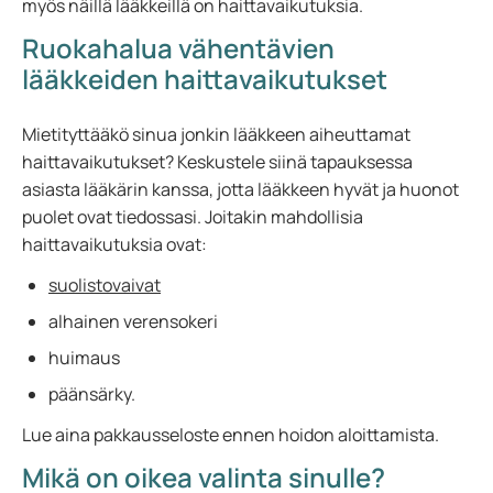
myös näillä lääkkeillä on haittavaikutuksia.
Ruokahalua vähentävien
lääkkeiden haittavaikutukset
Mietityttääkö sinua jonkin lääkkeen aiheuttamat
haittavaikutukset? Keskustele siinä tapauksessa
asiasta lääkärin kanssa, jotta lääkkeen hyvät ja huonot
puolet ovat tiedossasi. Joitakin mahdollisia
haittavaikutuksia ovat:
suolistovaivat
alhainen verensokeri
huimaus
päänsärky.
Lue aina pakkausseloste ennen hoidon aloittamista.
Mikä on oikea valinta sinulle?