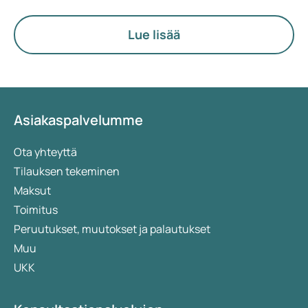
agonistit, ovat osoittaneet auttavansa
painonpudotuksessa. Samalla uusia
Lue lisää
hoitomuotoja tutkitaan jatkuvasti. Orforglipron
on vielä tutkimusvaiheessa, eikä sitä ole vielä
hyväksytty tai saatavilla kirjoitushetkellä. Mutta
mikä tekee tästä lääkkeestä erilaisen verrattuna
muihin hoitomuotoihin? Tässä artikkelissa
Asiakaspalvelumme
käymme läpi sen toimintaa, mahdollisia hyötyjä ja
tähän mennessä saatuja tutkimustuloksia.
Ota yhteyttä
Tilauksen tekeminen
Maksut
Toimitus
Peruutukset, muutokset ja palautukset
Muu
UKK