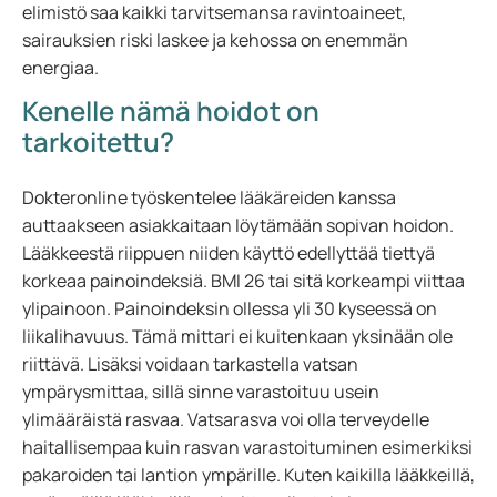
elimistö saa kaikki tarvitsemansa ravintoaineet,
sairauksien riski laskee ja kehossa on enemmän
energiaa.
Kenelle nämä hoidot on
tarkoitettu?
Dokteronline työskentelee lääkäreiden kanssa
auttaakseen asiakkaitaan löytämään sopivan hoidon.
Lääkkeestä riippuen niiden käyttö edellyttää tiettyä
korkeaa painoindeksiä. BMI 26 tai sitä korkeampi viittaa
ylipainoon. Painoindeksin ollessa yli 30 kyseessä on
liikalihavuus. Tämä mittari ei kuitenkaan yksinään ole
riittävä. Lisäksi voidaan tarkastella vatsan
ympärysmittaa, sillä sinne varastoituu usein
ylimääräistä rasvaa. Vatsarasva voi olla terveydelle
haitallisempaa kuin rasvan varastoituminen esimerkiksi
pakaroiden tai lantion ympärille. Kuten kaikilla lääkkeillä,