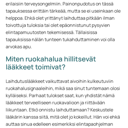
erilaisiin terveysongelmiin. Painonpudotus on tässä
tapauksessa erittäin tärkeää, mutta se ei useinkaan ole
helppoa. Ehkä olet yrittänyt laihduttaa pitkään ilman
toivottuja tuloksia tai olet epäonnistunut pysyvien
elintapamuutosten tekemisessä. Tällaisissa
tapauksissa nälän tunteen tukahduttaminen voi olla
arvokas apu.
Miten ruokahalua hillitsevät
lääkkeet toimivat?
Laihdutuslääkkeet vaikuttavat aivoihin kulkeutuviin
ruokahalusignaaleihin, mikä saa sinut tuntemaan olosi
kylläiseksi. Parhaat tulokset saat, kun yhdistät nämä
lääkkeet terveelliseen ruokavalioon ja riittävään
liikuntaan. Etkö onnistu laihduttamaan? Keskustele
lääkärin kanssa siitä, mitä olet jo kokeillut. Hän voi ehkä
auttaa sinua edelleen esimerkiksi elintapaohjelman