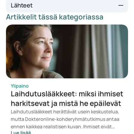
Lähteet
Artikkelit tässä kategoriassa
https://www.webmd.com/diet/appetite-suppressants
https://www.apotheek.nl/medicijnen/bupropion-met-
naltrexon
https://www.health.harvard.edu/mind-and-mood/beyond-
appetite-suppression
https://pmc.ncbi.nlm.nih.gov/articles/PMC7752296/
https://pmc.ncbi.nlm.nih.gov/articles/PMC7146343/
https://pubmed.ncbi.nlm.nih.gov/25893719/
Ylipaino
Laihdutuslääkkeet: miksi ihmiset
harkitsevat ja mistä he epäilevät
Laihdutuslääkkeet herättävät usein keskustelua,
mutta Dokteronline-kohderyhmätutkimus antaa
ennen kaikkea realistisen kuvan. Ihmiset eivät
Lue lisää