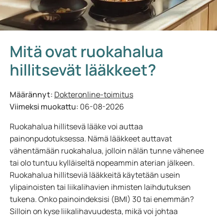
Mitä ovat ruokahalua
hillitsevät lääkkeet?
Määrännyt:
Dokteronline-toimitus
Viimeksi muokattu:
06-08-2026
Ruokahalua hillitsevä lääke voi auttaa
painonpudotuksessa. Nämä lääkkeet auttavat
vähentämään ruokahalua, jolloin nälän tunne vähenee
tai olo tuntuu kylläiseltä nopeammin aterian jälkeen.
Ruokahalua hillitseviä lääkkeitä käytetään usein
ylipainoisten tai liikalihavien ihmisten laihdutuksen
tukena. Onko painoindeksisi (BMI) 30 tai enemmän?
Silloin on kyse liikalihavuudesta, mikä voi johtaa