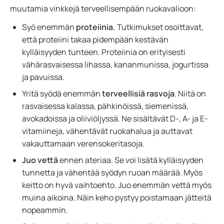
muutamia vinkkejä terveellisempään ruokavalioon:
Syö enemmän
proteiinia.
Tutkimukset osoittavat,
että proteiini takaa pidempään kestävän
kylläisyyden tunteen. Proteiinia on erityisesti
vähärasvaisessa lihassa, kananmunissa, jogurtissa
ja pavuissa.
Yritä syödä enemmän
terveellisiä rasvoja
. Niitä on
rasvaisessa kalassa, pähkinöissä, siemenissä,
avokadoissa ja oliiviöljyssä. Ne sisältävät D-, A- ja E-
vitamiineja, vähentävät ruokahalua ja auttavat
vakauttamaan verensokeritasoja.
Juo vettä
ennen ateriaa. Se voi lisätä kylläisyyden
tunnetta ja vähentää syödyn ruoan määrää. Myös
keitto on hyvä vaihtoehto. Juo enemmän vettä myös
muina aikoina. Näin keho pystyy poistamaan jätteitä
nopeammin.