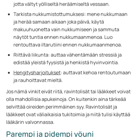
jotta vältyt yölliseltä heräämiseltä vessaan.
Tarkista nukkumistottumuksesi: mene nukkumaan
ja herää samaan aikaan joka päivä, käytä
makuuhuonetta vain nukkumiseen ja sammuta
näytöt tuntia ennen nukkumaanmenoa. Luo
rentouttava iltarutiini ennen nukkumaanmenoa.
Riittävä liikunta: auttaa vähentämään stressiä ja
edistää yleistä fyysistä ja henkistä hyvinvointia.
Hengitysharjoitukset
: auttavat kehoa rentoutumaan
ja rauhoittavat mieltä.
Jos nämä vinkit eivät riitä, ravintolisät tai lääkkeet voivat
olla mahdollisia apukeinoja. On kuitenkin aina tärkeää
selvittää oireiden perimmäinen syy. Ravintolisät ja
lääkkeet ovat väliaikaisia tukitoimia ja niitä tulisi käyttää
lääkärin valvonnassa.
Parempi ja pidempi yöuni