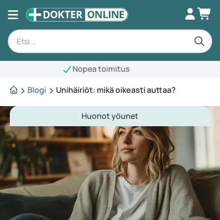
Blogi
Unihäiriöt: mikä oikeasti auttaa?
Huonot yöunet