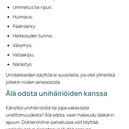
Ummetus tai ripuli;
Huimaus;
Päänsärky;
Heikkouden tunne;
Väsymys;
Vatsakipu;
Närästys.
Unilääkkeiden käyttöä ei suositella, jos olet yliherkkä
jollekin niiden ainesosista.
Älä odota unihäiriöiden kanssa
Kärsitkö unihäiriöistä tai jopa vakavasta
unettomuudesta? Älä odota, vaan hakeudu lääkärin
apuun. Dokteronline-palvelussa voit täyttää