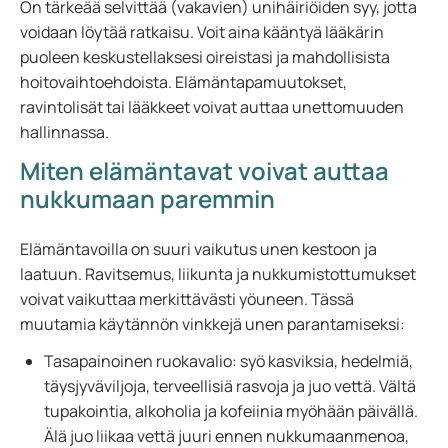
On tärkeää selvittää (vakavien) unihäiriöiden syy, jotta
voidaan löytää ratkaisu. Voit aina kääntyä lääkärin
puoleen keskustellaksesi oireistasi ja mahdollisista
hoitovaihtoehdoista. Elämäntapamuutokset,
ravintolisät tai lääkkeet voivat auttaa unettomuuden
hallinnassa.
Miten elämäntavat voivat auttaa
nukkumaan paremmin
Elämäntavoilla on suuri vaikutus unen kestoon ja
laatuun. Ravitsemus, liikunta ja nukkumistottumukset
voivat vaikuttaa merkittävästi yöuneen. Tässä
muutamia käytännön vinkkejä unen parantamiseksi:
Tasapainoinen ruokavalio: syö kasviksia, hedelmiä,
täysjyväviljoja, terveellisiä rasvoja ja juo vettä. Vältä
tupakointia, alkoholia ja kofeiinia myöhään päivällä.
Älä juo liikaa vettä juuri ennen nukkumaanmenoa,