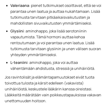
Valeriaana
: pienet tutkimukset osoittavat, että se voi
parantaa unen laatua ja auttaa nukahtamaan. Lisää
tutkimusta tarvitaan pitkäaikaisvaikutusten ja
mahdollisten sivuvaikutusten ymmärtämiseksi.
Glysiini
: aminohappo, joka lisää serotoniinin
vapautumista. Tämä hormoni auttaa kehoa
rentoutumaan ja voi parantaa unen laatua. Lisää
tutkimusta tarvitaan glysiinin ja unen välisen suoran
yhteyden ymmärtämiseksi.
L-teaniini
: aminohappo, joka voi auttaa
vähentämään ahdistusta, stressiä ja unihäiriöitä.
Jos ravintolisät ja elämäntapamuutokset eivät tuota
toivottua tulosta ja kärsit edelleen (vakavista)
unihäiriöistä, keskustele lääkärin kanssa oireistasi.
Lääkkeitä määrätään vain poikkeustapauksissa vakavan
unettomuuden hoitoon.