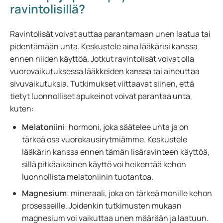
ravintolisillä?
Ravintolisät voivat auttaa parantamaan unen laatua tai
pidentämään unta. Keskustele aina lääkärisi kanssa
ennen niiden käyttöä. Jotkut ravintolisät voivat olla
vuorovaikutuksessa lääkkeiden kanssa tai aiheuttaa
sivuvaikutuksia. Tutkimukset viittaavat siihen, että
tietyt luonnolliset apukeinot voivat parantaa unta,
kuten:
Melatoniini
: hormoni, joka säätelee unta ja on
tärkeä osa vuorokausirytmiämme. Keskustele
lääkärin kanssa ennen tämän lisäravinteen käyttöä,
sillä pitkäaikainen käyttö voi heikentää kehon
luonnollista melatoniinin tuotantoa.
Magnesium
: mineraali, joka on tärkeä monille kehon
prosesseille. Joidenkin tutkimusten mukaan
magnesium voi vaikuttaa unen määrään ja laatuun.