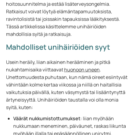
hoitosuunnitelma ja estää lisäterveysongelmia.
Ratkaisut voivat löytyä elämäntapamuutoksista,
ravintolisistä tai joissakin tapauksissa lääkityksestä.
Tässä artikkelissa käsittelemme unihäiriöiden
mahdollisia syitä ja ratkaisuja.
Mahdolliset unihäiriöiden syyt
Usein heräily, liian aikainen herääminen ja pitkä
nukahtamisaika viittaavat
huonoon uneen
.
Unettomuudesta puhutaan, kun nämä oireet esiintyvät
vähintään kolme kertaa viikossa ja niillä on haitallisia
vaikutuksia päivällä, kuten väsymystä tai lisääntynyttä
ärtyneisyyttä. Unihäiriöiden taustalla voi olla monia
syitä, kuten:
Väärät nukkumistottumukset
: liian myöhään
nukkumaan meneminen, päiväunet, raskas liikunta
myöhään illalla tai epäsäännöllinen unirytmi.