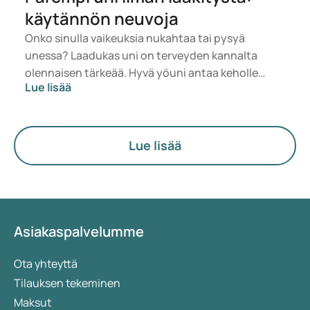
käytännön neuvoja
Onko sinulla vaikeuksia nukahtaa tai pysyä
unessa? Laadukas uni on terveyden kannalta
olennaisen tärkeää. Hyvä yöuni antaa keholle
Lue lisää
mahdollisuuden palautua päivästä henkisesti ja
fyysisesti. Kun nukkuminen ei onnistu, se voi
vaikuttaa muun muassa ajattelukykyyn,
mielialaan, sydämeen ja immuunijärjestelmään
Lue lisää
sekä lisätä sairauksien riskiä. Hyvä uni on
muutakin kuin sängyssä vietettyjen tuntien
määrä. Nukutun tuntimäärän lisäksi kyse on unen
laadusta ja johdonmukaisesta unirytmistä. Tässä
artikkelissa selvitämme tarkemmin, mitä hyvä uni
Asiakaspalvelumme
on, ja annamme neuvoja sen saavuttamiseksi.
Ota yhteyttä
Tilauksen tekeminen
Maksut