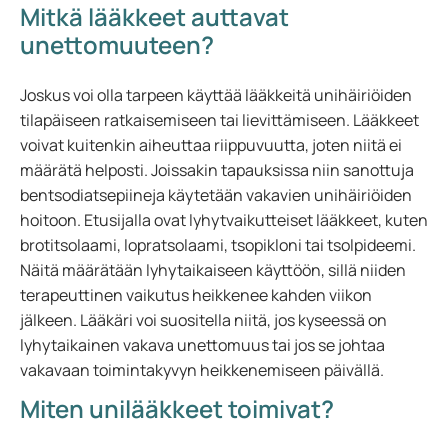
Mitkä lääkkeet auttavat
unettomuuteen?
Joskus voi olla tarpeen käyttää lääkkeitä unihäiriöiden
tilapäiseen ratkaisemiseen tai lievittämiseen. Lääkkeet
voivat kuitenkin aiheuttaa riippuvuutta, joten niitä ei
määrätä helposti. Joissakin tapauksissa niin sanottuja
bentsodiatsepiineja käytetään vakavien unihäiriöiden
hoitoon. Etusijalla ovat lyhytvaikutteiset lääkkeet, kuten
brotitsolaami, lopratsolaami, tsopikloni tai tsolpideemi.
Näitä määrätään lyhytaikaiseen käyttöön, sillä niiden
terapeuttinen vaikutus heikkenee kahden viikon
jälkeen. Lääkäri voi suositella niitä, jos kyseessä on
lyhytaikainen vakava unettomuus tai jos se johtaa
vakavaan toimintakyvyn heikkenemiseen päivällä.
Miten unilääkkeet toimivat?