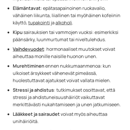
Elämäntavat
: epätasapainoinen ruokavalio,
vähäinen liikunta, liiallinen tai myöhäinen kofeiinin
käyttö,
tupakointi
ja
alkoholi
.
Kipu
sairauksien tai vammojen vuoksi: esimerkiksi
päänsärky, luunmurtumat tai niveltulehdus.
Vaihdevuodet
: hormonaaliset muutokset voivat
aiheuttaa monille naisille huonon unen.
Murehtiminen
ennen nukkumaanmenoa: kun
ulkoiset ärsykkeet vähenevät pimeässä,
huolestuttavat ajatukset voivat vallata mielen.
Stressi ja ahdistus
: tutkimukset osoittavat, että
stressi ja ahdistuneisuushäiriöt vaikuttavat
merkittävästi nukahtamiseen ja unen jatkumiseen.
Lääkkeet ja sairaudet
voivat myös aiheuttaa
unihäiriöitä.