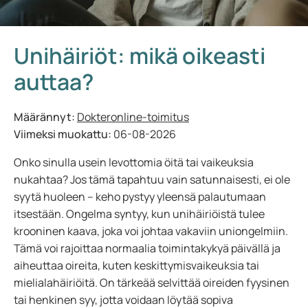
Unihäiriöt: mikä oikeasti
auttaa?
Määrännyt:
Dokteronline-toimitus
Viimeksi muokattu:
06-08-2026
Onko sinulla usein levottomia öitä tai vaikeuksia
nukahtaa? Jos tämä tapahtuu vain satunnaisesti, ei ole
syytä huoleen – keho pystyy yleensä palautumaan
itsestään. Ongelma syntyy, kun unihäiriöistä tulee
krooninen kaava, joka voi johtaa vakaviin uniongelmiin.
Tämä voi rajoittaa normaalia toimintakykyä päivällä ja
aiheuttaa oireita, kuten keskittymisvaikeuksia tai
mielialahäiriöitä. On tärkeää selvittää oireiden fyysinen
tai henkinen syy, jotta voidaan löytää sopiva