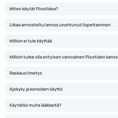
Flixotide vaikuttaa vähentämällä hengitysteiden tulehdu
Miten käytät Flixotidea?
Liikaa annosteltu/annos unohtunut/lopettaminen
Milloin ei tule käyttää
Milloin tulee olla erityisen varovainen Flixotiden kans
Raskaus/imetys
Ajokyky ja koneiden käyttö
Käytätkö muita lääkkeitä?