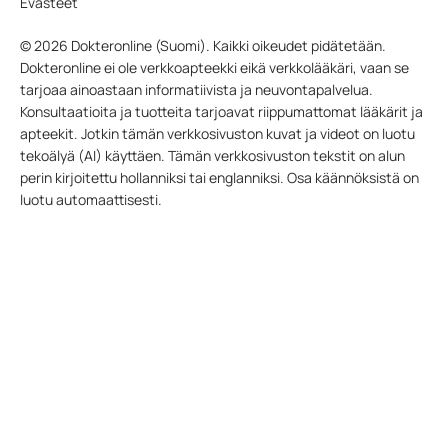
Evästeet
© 2026 Dokteronline (Suomi). Kaikki oikeudet pidätetään.
Dokteronline ei ole verkkoapteekki eikä verkkolääkäri, vaan se
tarjoaa ainoastaan informatiivista ja neuvontapalvelua.
Konsultaatioita ja tuotteita tarjoavat riippumattomat lääkärit ja
apteekit. Jotkin tämän verkkosivuston kuvat ja videot on luotu
tekoälyä (AI) käyttäen. Tämän verkkosivuston tekstit on alun
perin kirjoitettu hollanniksi tai englanniksi. Osa käännöksistä on
luotu automaattisesti.