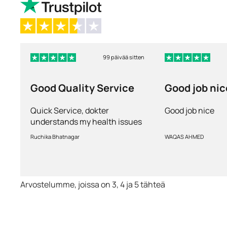
99 päivää sitten
Good Quality Service
Good job nic
Quick Service, dokter
Good job nice
understands my health issues
and good diagnosis
Ruchika Bhatnagar
WAQAS AHMED
Arvostelumme, joissa on 3, 4 ja 5 tähteä