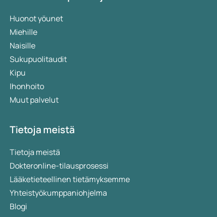
Huonot yöunet
Miehille
Naisille
Sukupuolitaudit
Kipu
Ihonhoito
Muut palvelut
Tietoja meistä
Tietoja meistä
Dokteronline-tilausprosessi
Lääketieteellinen tietämyksemme
Yhteistyökumppaniohjelma
Blogi