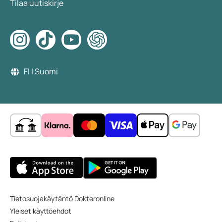
Tilaa uutiskirje
FI | Suomi
Tietosuojakäytäntö Dokteronline
Yleiset käyttöehdot