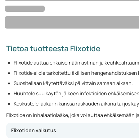
Tietoa tuotteesta Flixotide
Flixotide auttaa ehkäisemään astman ja keuhkoahtaum
Flixotide ei ole tarkoitettu äkillisen hengenahdistuksen
Suositellaan käytettäväksi päivittäin samaan aikaan.
Huuhtele suu käytön jälkeen infektioiden ehkäisemisek
Keskustele lääkärin kanssa raskauden aikana tai jos käy
Flixotide on inhalaatiolääke, joka voi auttaa ehkäisemään j
Flixotiden vaikutus