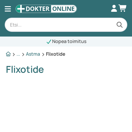
Nopea toimitus
...
Astma
Flixotide
Flixotide