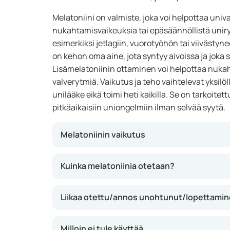
Melatoniini on valmiste, joka voi helpottaa univ
nukahtamisvaikeuksia tai epäsäännöllistä uniry
esimerkiksi jetlagiin, vuorotyöhön tai viivästy
on kehon oma aine, jota syntyy aivoissa ja joka
Lisämelatoniinin ottaminen voi helpottaa nukah
valverytmiä. Vaikutus ja teho vaihtelevat yksilöll
unilääke eikä toimi heti kaikilla. Se on tarkoitet
pitkäaikaisiin uniongelmiin ilman selvää syytä.
Melatoniinin vaikutus
Melatoniini vaikuttaa kehon luonnolliseen uni
Kuinka melatoniinia otetaan?
nukahtamaan nopeammin, erityisesti jos sisäi
matkustamisen tai epäsäännöllisten työvuoroj
Liikaa otettu/annos unohtunut/lopettami
kyseessä on kehon oma aine ja yleensä hyvin 
tai pidennä unta, mutta voi helpottaa nukahta
sen oikeaan aikaan, yleensä juuri ennen n
Milloin ei tule käyttää