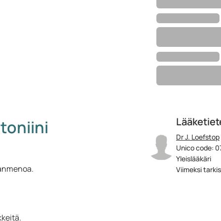
Lääketiete
toniini
Dr J. Loefstop
Unico code: 0
Yleislääkäri
aanmenoa.
Viimeksi tarki
kkeitä.