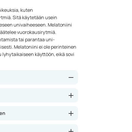
aikeuksia, kuten
tmiä. Sitä käytetään usein
neeseen univaiheeseen. Melatoniini
 säätelee vuorokausirytmiä.
tamista tai parantaa uni-
isesti. Melatoniini ei ole perinteinen
tu lyhytaikaiseen käyttöön, eikä sovi
-valverytmiin. Se voi auttaa
nen kello on sekaisin esimerkiksi
en takia. Plussana on, että
nen
siedetty. Melatoniini ei syvennä
mista. Paras teho tulee, kun otat
ukkumaanmenoa.