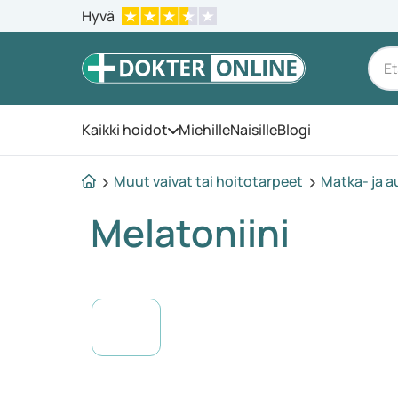
Hyvä
Kaikki hoidot
Miehille
Naisille
Blogi
Avaa valikko
Muut vaivat tai hoitotarpeet
Matka- ja a
Melatoniini