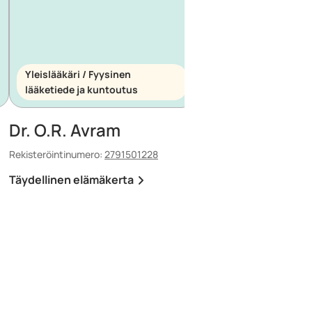
Yleislääkäri / Fyysinen
Yleislääkäri /
lääketiede ja kuntoutus
Ensihoitolääketiede
Dr. O.R. Avram
Dr. E. Maescu
Rekisteröintinumero:
2791501228
Rekisteröintinumero:
880
Täydellinen elämäkerta
Täydellinen elämäker