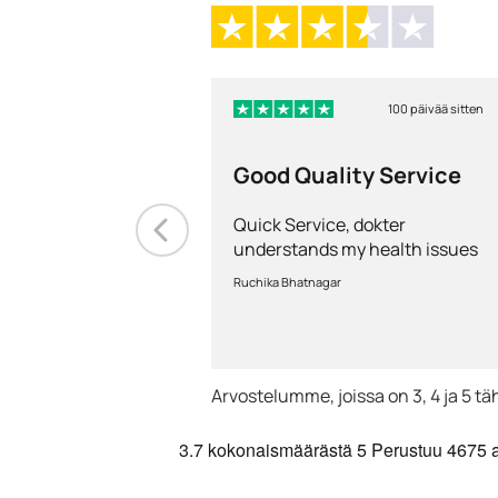
100 päivää sitten
Good Quality Service
Quick Service, dokter
understands my health issues
and good diagnosis
Ruchika Bhatnagar
Arvostelumme, joissa on 3, 4 ja 5 tä
3.7
kokonaismäärästä 5
Perustuu
4675 a