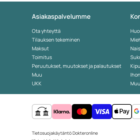
Asiakaspalvelumme
Kon
Ota yhteyttä
Huo
Tilauksen tekeminen
Mieh
Maksut
Nais
Toimitus
Suk
Peruutukset, muutokset ja palautukset
Kip
Muu
Iho
UKK
Muut
Tietosuojakäytäntö Dokteronline