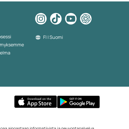
osessi
FI | Suomi
etämyksemme
jelma
rjoaa ainoastaan informatiivista ja neuvontapalvelua.