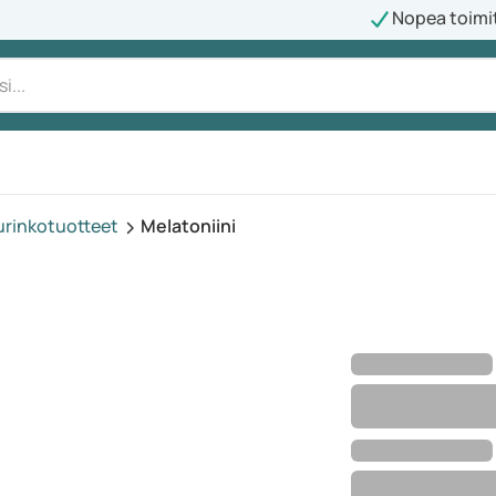
Nopea toimi
urinkotuotteet
Melatoniini