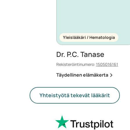
Yleislääkäri / Hematologia
Dr. P.C. Tanase
Rekisteröintinumero:
1505016161
Täydellinen elämäkerta
Yhteistyötä tekevät lääkärit