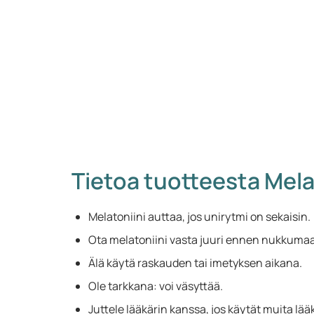
Tietoa tuotteesta Mela
Melatoniini auttaa, jos unirytmi on sekaisin.
Ota melatoniini vasta juuri ennen nukkum
Älä käytä raskauden tai imetyksen aikana.
Ole tarkkana: voi väsyttää.
Juttele lääkärin kanssa, jos käytät muita lää