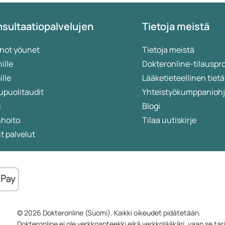
sultaatiopalvelujen
Tietoja meistä
not yöunet
Tietoja meistä
ille
Dokteronline-tilauspr
ille
Lääketieteellinen ti
upuolitaudit
Yhteistyökumppanioh
u
Blogi
nhoito
Tilaa uutiskirje
 palvelut
© 2026 Dokteronline (Suomi). Kaikki oikeudet pidätetään.
Dokteronline ei ole verkkoapteekki eikä verkkolääkäri, vaan se ta