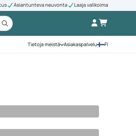
tus
Asiantunteva neuvonta
Laaja valikoima
Tietoja meistä
Asiakaspalvelu
FI
Avaa valikko