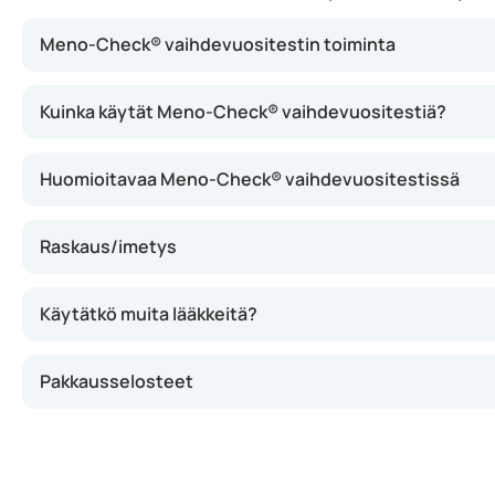
Meno-Check® vaihdevuositestin toiminta
Testi mittaa FSH-pitoisuuden virtsasta. Vaihdevuosien a
Kuinka käytät Meno-Check® vaihdevuositestiä?
Huomioitavaa Meno-Check® vaihdevuositestissä
Raskaus/imetys
Käytätkö muita lääkkeitä?
Pakkausselosteet