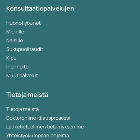
Konsultaatiopalvelujen
Huonot yöunet
Miehille
Naisille
Sukupuolitaudit
Kipu
Ihonhoito
Muut palvelut
Tietoja meistä
Tietoja meistä
Dokteronline-tilausprosessi
Lääketieteellinen tietämyksemme
Yhteistyökumppaniohjelma