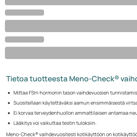
Tietoa tuotteesta Meno-Check® vaihd
Mittaa FSH-hormonin tason vaihdevuosien tunnistamis
Suositellaan käytettäväksi aamun ensimmäisestä virts
Ei korvaa terveydenhuollon ammattilaisen antamaa ne
Lääkitys voi vaikuttaa testin tuloksiin.
Meno-Check® vaihdevuositesti kotikäyttöön on kotikäyttöön t