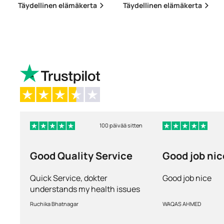
Täydellinen elämäkerta
Täydellinen elämäkerta
100 päivää sitten
Good Quality Service
Good job nic
Quick Service, dokter
Good job nice
understands my health issues
and good diagnosis
Ruchika Bhatnagar
WAQAS AHMED