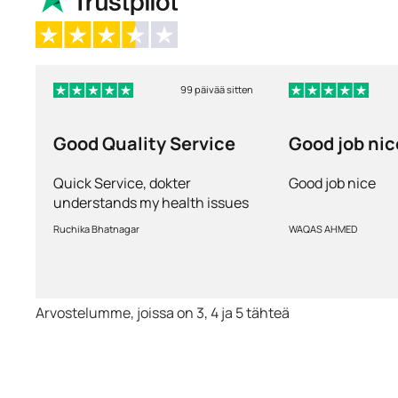
99 päivää sitten
Good Quality Service
Good job nic
Quick Service, dokter
Good job nice
understands my health issues
and good diagnosis
Ruchika Bhatnagar
WAQAS AHMED
Arvostelumme, joissa on 3, 4 ja 5 tähteä