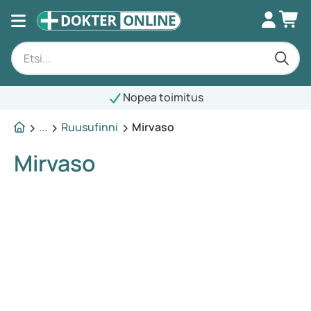
Nopea toimitus
...
Ruusufinni
Mirvaso
Mirvaso