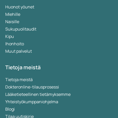
Huonot yöunet
Miehille
Naisille
Sukupuolitaudit
Kipu
Ihonhoito
Muut palvelut
Tietoja meistä
Tietoja meistä
Dokteronline-tilausprosessi
Lääketieteellinen tietämyksemme
Yhteistyökumppaniohjelma
Blogi
Tilaa uutiskirje