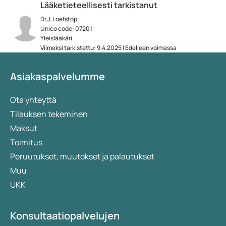
Lääketieteellisesti tarkistanut
Dr J. Loefstop
Unico code: 07201
Yleislääkäri
Viimeksi tarkistettu: 9.4.2025 | Edelleen voimassa
Asiakaspalvelumme
Ota yhteyttä
Tilauksen tekeminen
Maksut
Toimitus
Peruutukset, muutokset ja palautukset
Muu
UKK
Konsultaatiopalvelujen