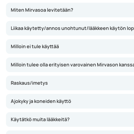
Mirvaso vaikuttaa supistamalla ihon verisuonia, mikä voi 
Miten Mirvasoa levitetään?
Liikaa käytetty/annos unohtunut/lääkkeen käytön lo
Milloin ei tule käyttää
Milloin tulee olla erityisen varovainen Mirvason kanss
Raskaus/imetys
Ajokyky ja koneiden käyttö
Käytätkö muita lääkkeitä?