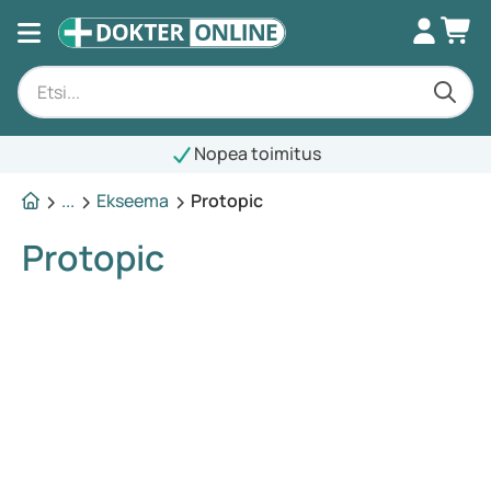
Nopea toimitus
...
Ekseema
Protopic
Protopic