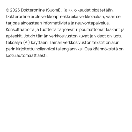
© 2026 Dokteronline (Suomi). Kaikki oikeudet pidätetään.
Dokteronline ei ole verkkoapteekki eikä verkkolääkäri, vaan se
tarjoaa ainoastaan informatiivista ja neuvontapalvelua.
Konsultaatioita ja tuotteita tarjoavat riippumattomat lääkärit ja
apteekit. Jotkin tämän verkkosivuston kuvat ja videot on luotu
tekoälyä (AI) käyttäen. Tämän verkkosivuston tekstit on alun
perin kirjoitettu hollanniksi tai englanniksi. Osa käännöksistä on
luotu automaattisesti.