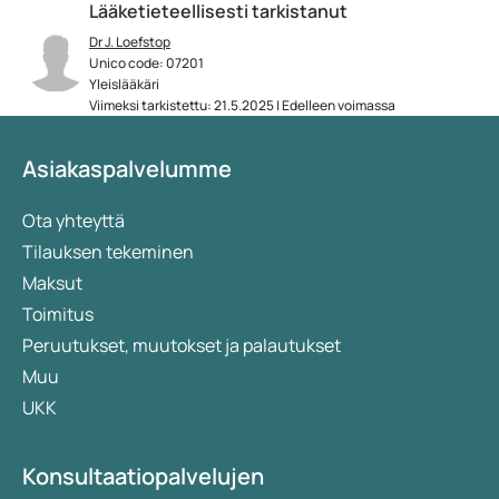
Lääketieteellisesti tarkistanut
Dr J. Loefstop
Unico code: 07201
Yleislääkäri
Viimeksi tarkistettu: 21.5.2025 | Edelleen voimassa
Asiakaspalvelumme
Ota yhteyttä
Tilauksen tekeminen
Maksut
Toimitus
Peruutukset, muutokset ja palautukset
Muu
UKK
Konsultaatiopalvelujen