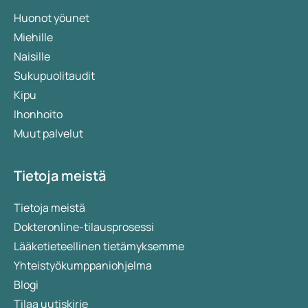
Huonot yöunet
Miehille
Naisille
Sukupuolitaudit
Kipu
Ihonhoito
Muut palvelut
Tietoja meistä
Tietoja meistä
Dokteronline-tilausprosessi
Lääketieteellinen tietämyksemme
Yhteistyökumppaniohjelma
Blogi
Tilaa uutiskirje