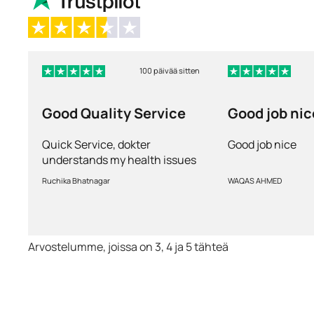
100 päivää sitten
Good Quality Service
Good job nic
Quick Service, dokter
Good job nice
understands my health issues
and good diagnosis
Ruchika Bhatnagar
WAQAS AHMED
Arvostelumme, joissa on 3, 4 ja 5 tähteä