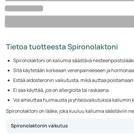
Tietoa tuotteesta Spironolaktoni
Spironolaktoni on kaliumia säästävä nesteenpoistolääk
Sitä käytetään korkeaan verenpaineeseen ja hormonaalis
Estää aldosteronin vaikutusta, mikä auttaa poistamaan
Ei saa käyttää, jos on allergioita tai raskaana.
Voi aiheuttaa huimausta ja yhteisvaikutuksia kaliumin 
Spironolaktoni on lääke, joka kuuluu kaliumia säästäviin n
Spironolaktonin vaikutus