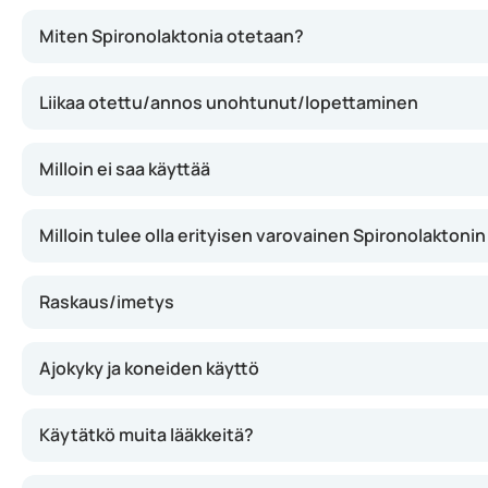
Spironolaktoni estää aldosteroni-hormonin toimintaa, jok
Miten Spironolaktonia otetaan?
Liikaa otettu/annos unohtunut/lopettaminen
Milloin ei saa käyttää
Milloin tulee olla erityisen varovainen Spironolaktoni
Raskaus/imetys
Ajokyky ja koneiden käyttö
Käytätkö muita lääkkeitä?