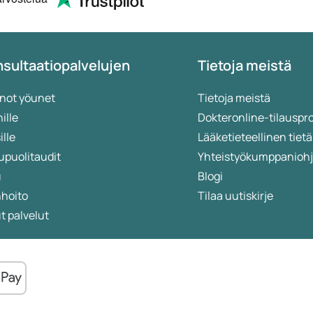
local pharmacy.
sultaatiopalvelujen
Tietoja meistä
not yöunet
Tietoja meistä
ille
Dokteronline-tilauspr
ille
Lääketieteellinen ti
upuolitaudit
Yhteistyökumppanioh
u
Blogi
nhoito
Tilaa uutiskirje
 palvelut