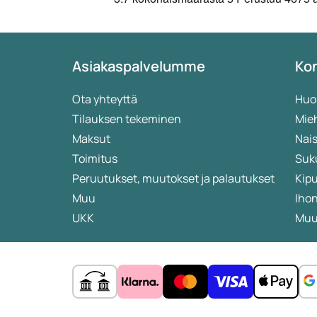
Asiakaspalvelumme
Kon
Ota yhteyttä
Huo
Tilauksen tekeminen
Mieh
Maksut
Nais
Toimitus
Suk
Peruutukset, muutokset ja palautukset
Kip
Muu
Iho
UKK
Muut