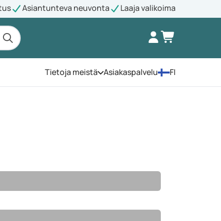
tus
Asiantunteva neuvonta
Laaja valikoima
Tietoja meistä
Asiakaspalvelu
FI
Avaa valikko