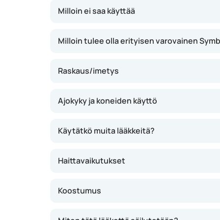
muutaman päivän tai viikon säännöllisen käy
Milloin ei saa käyttää
Milloin tulee olla erityisen varovainen Sym
Raskaus/imetys
Ajokyky ja koneiden käyttö
Käytätkö muita lääkkeitä?
Haittavaikutukset
Koostumus