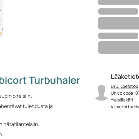
Lääketiete
bicort Turbuhaler
Dr J. Loefstop
Unico code: 0
din oireisiin.
Yleislääkäri
vähentävät tulehdusta ja
Viimeksi tarki
n hätätilanteisiin.
e.