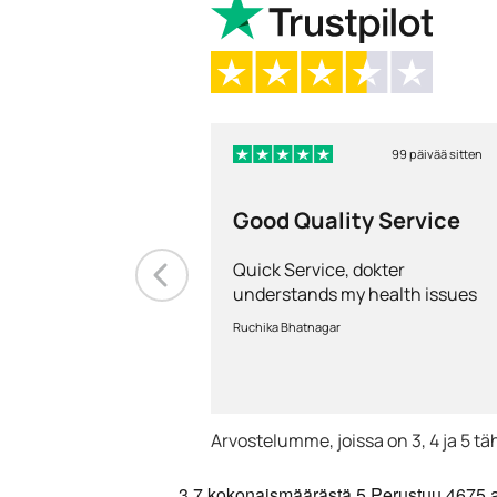
99 päivää sitten
Good Quality Service
Quick Service, dokter
understands my health issues
and good diagnosis
Ruchika Bhatnagar
Arvostelumme, joissa on 3, 4 ja 5 tä
3.7
kokonaismäärästä 5
Perustuu
4675 a