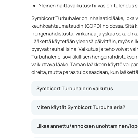
Yleinen haittavaikutus: hiivasienitulehdus 
Symbicort Turbuhaler on inhalaatiolääke, joka 
keuhkoahtaumataudin (COPD) hoidossa. Sitä kä
hengenahdistusta, vinkunaa ja yskää sekä eh
Lääkettä käytetään yleensä päivittäin, myös sillo
pysyvät rauhallisina. Vaikutus ja teho voivat vaih
Turbuhaler ei sovi äkillisen hengenahdistuksen 
vaikuttava lääke. Tämän lääkkeen käyttö voi pa
oireita, mutta paras tulos saadaan, kun lääket
Symbicort Turbuhalerin vaikutus
Tämä lääke sisältää kahta vaikuttavaa ainet
Miten käytät Symbicort Turbuhaleria?
hengitysteiden tulehdusta) ja formoterolia 
hengitysteitä). Yhdessä ne voivat vähentää h
Liikaa annettu/annoksen unohtaminen/lo
helpottaa hengittämistä. Tämän yhdistelmän
voi sekä lievittää oireita että ehkäistä koht