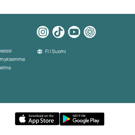
osessi
FI | Suomi
etämyksemme
jelma