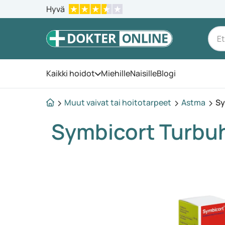
Hyvä
Kaikki hoidot
Miehille
Naisille
Blogi
Avaa valikko
Muut vaivat tai hoitotarpeet
Astma
Sy
Symbicort Turbu