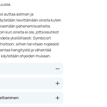
suussa.
voi auttaa astman ja
ytetään lievittämään oireita kuten
käisemään pahenemisvaiheita.
in kun oireita ei ole, jotta keuhkot
della yksilöllisesti. Symbicort
hoitoon; siihen tarvitaan nopeasti
rantaa hengitystä ja vähentää
tä käytetään ohjeiden mukaan.
ta: budesonidia (vähentää
(auttaa rentouttamaan
engitysteiden ärsytystä ja
pettaminen
 ansiosta Symbicort Turbuhaler
auksia. Vaikutus huomataan yleensä