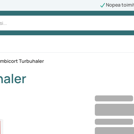
Nopea toimi
mbicort Turbuhaler
haler