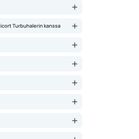
tön jälkeen.
bicort Turbuhalerin kanssa