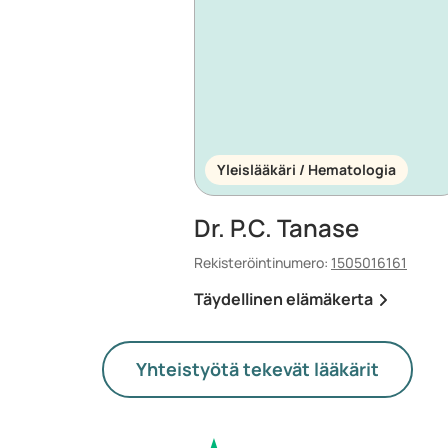
Yleislääkäri / Hematologia
Dr. P.C. Tanase
Rekisteröintinumero:
1505016161
Täydellinen elämäkerta
Yhteistyötä tekevät lääkärit