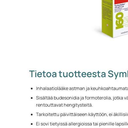
Tietoa tuotteesta Sym
Inhalaatiolääke astman ja keuhkoahtaumatau
Sisältää budesonidia ja formoterolia, jotka 
rentouttavat hengitysteitä.
Tarkoitettu päivittäiseen käyttöön, ei äkillisii
Ei sovi tietyissä allergioissa tai pienille lapsill