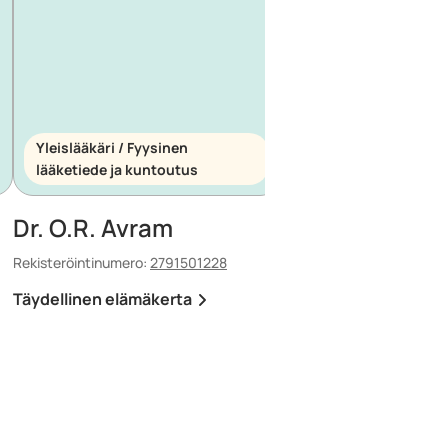
Yleislääkäri / Fyysinen
Yleislääkäri /
lääketiede ja kuntoutus
Ensihoitolääketiede
Dr. O.R. Avram
Dr. E. Maescu
Rekisteröintinumero:
2791501228
Rekisteröintinumero:
880
Täydellinen elämäkerta
Täydellinen elämäker