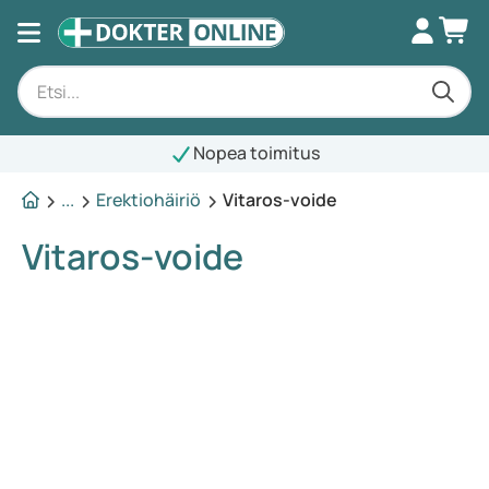
Nopea toimitus
...
Erektiohäiriö
Vitaros-voide
Vitaros-voide