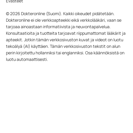
Evästeet
© 2026 Dokteronline (Suomi). Kaikki oikeudet pidätetään.
Dokteronline ei ole verkkoapteekki eikä verkkolääkäri, vaan se
tarjoaa ainoastaan informatiivista ja neuvontapalvelua.
Konsultaatioita ja tuotteita tarjoavat riippumattomat lääkärit ja
apteekit. Jotkin tämän verkkosivuston kuvat ja videot on luotu
tekoälyä (AI) käyttäen. Tämän verkkosivuston tekstit on alun
perin kirjoitettu hollanniksi tai englanniksi. Osa käännöksistä on
luotu automaattisesti.