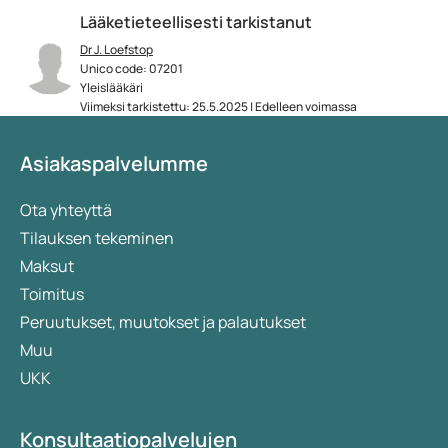
Lääketieteellisesti tarkistanut
Dr J. Loefstop
Unico code: 07201
Yleislääkäri
Viimeksi tarkistettu: 25.5.2025 | Edelleen voimassa
Asiakaspalvelumme
Ota yhteyttä
Tilauksen tekeminen
Maksut
Toimitus
Peruutukset, muutokset ja palautukset
Muu
UKK
Konsultaatiopalvelujen