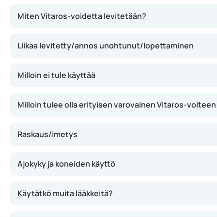
Voide sisältää alprostadiilia, joka laajentaa peniksen ve
Miten Vitaros-voidetta levitetään?
Liikaa levitetty/annos unohtunut/lopettaminen
Milloin ei tule käyttää
Milloin tulee olla erityisen varovainen Vitaros-voitee
Raskaus/imetys
Ajokyky ja koneiden käyttö
Käytätkö muita lääkkeitä?