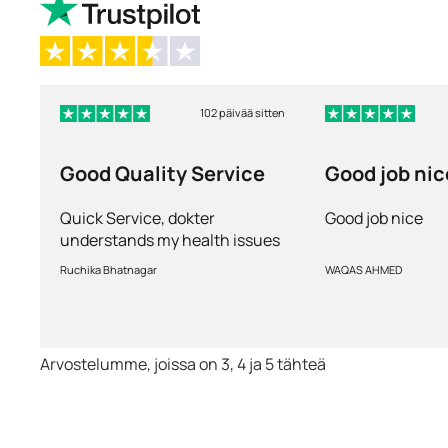
102 päivää sitten
Good Quality Service
Good job nic
Quick Service, dokter
Good job nice
understands my health issues
and good diagnosis
Ruchika Bhatnagar
WAQAS AHMED
Arvostelumme, joissa on 3, 4 ja 5 tähteä