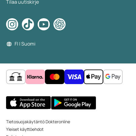
Tilaa uutiskirje
FI | Suomi
Tietosuojakäytäntö Dokteronline
Yleiset käyttöehdot