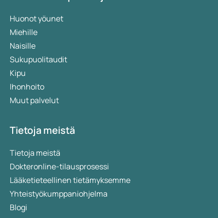
Huonot yöunet
Miehille
Naisille
Sukupuolitaudit
Kipu
Ihonhoito
Muut palvelut
Tietoja meistä
Tietoja meistä
Dokteronline-tilausprosessi
Lääketieteellinen tietämyksemme
Yhteistyökumppaniohjelma
Blogi