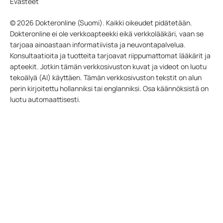
Evästeet
© 2026 Dokteronline (Suomi). Kaikki oikeudet pidätetään.
Dokteronline ei ole verkkoapteekki eikä verkkolääkäri, vaan se
tarjoaa ainoastaan informatiivista ja neuvontapalvelua.
Konsultaatioita ja tuotteita tarjoavat riippumattomat lääkärit ja
apteekit. Jotkin tämän verkkosivuston kuvat ja videot on luotu
tekoälyä (AI) käyttäen. Tämän verkkosivuston tekstit on alun
perin kirjoitettu hollanniksi tai englanniksi. Osa käännöksistä on
luotu automaattisesti.