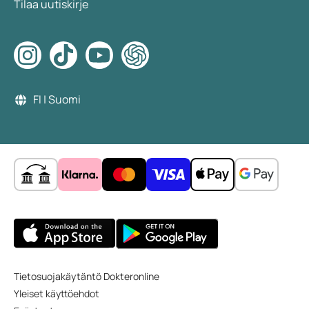
Tilaa uutiskirje
FI | Suomi
Tietosuojakäytäntö Dokteronline
Yleiset käyttöehdot