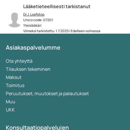
Lääketieteellisesti tarkistanut
Dr J. Loefstop
Unico code: 07201
Yleislääkäri
Viimeksi tarkistettu: 1.7.2025 | Edelleen voimassa
Asiakaspalvelumme
Ota yhteyttä
Tilauksen tekeminen
Maksut
Toimitus
Peruutukset, muutokset ja palautukset
Muu
UKK
Konsultaatiopalvelujen