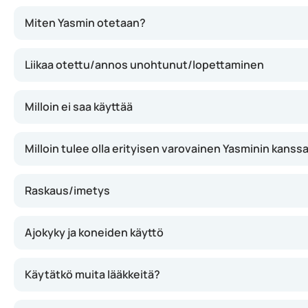
Yasmin estää ovulaation, tekee kohdunkaulan limasta pak
Miten Yasmin otetaan?
Liikaa otettu/annos unohtunut/lopettaminen
Milloin ei saa käyttää
Milloin tulee olla erityisen varovainen Yasminin kanss
Raskaus/imetys
Ajokyky ja koneiden käyttö
Käytätkö muita lääkkeitä?