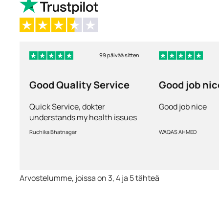
99 päivää sitten
Good Quality Service
Good job nic
Quick Service, dokter
Good job nice
understands my health issues
and good diagnosis
Ruchika Bhatnagar
WAQAS AHMED
Arvostelumme, joissa on 3, 4 ja 5 tähteä