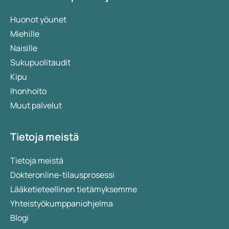
Huonot yöunet
Miehille
Naisille
Sukupuolitaudit
Kipu
Ihonhoito
Muut palvelut
Tietoja meistä
Tietoja meistä
Dokteronline-tilausprosessi
Lääketieteellinen tietämyksemme
Yhteistyökumppaniohjelma
Blogi