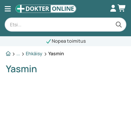
Nopea toimitus
...
Ehkäisy
Yasmin
Yasmin