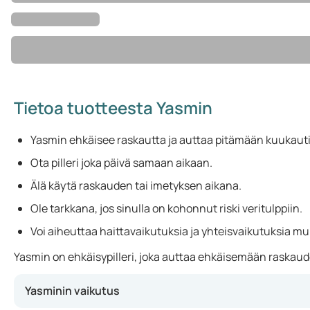
Tietoa tuotteesta Yasmin
Yasmin ehkäisee raskautta ja auttaa pitämään kuukauti
Ota pilleri joka päivä samaan aikaan.
Älä käytä raskauden tai imetyksen aikana.
Ole tarkkana, jos sinulla on kohonnut riski veritulppiin.
Voi aiheuttaa haittavaikutuksia ja yhteisvaikutuksia m
Yasmin on ehkäisypilleri, joka auttaa ehkäisemään raskaude
Yasminin vaikutus