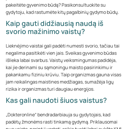
pakeitėte gyvenimo būdą? Pasikonsultuokite su
gydytoju, kad rastumėte kitų pagalbinių gydymo būdų.
Kaip gauti didžiausią naudą iš
svorio mažinimo vaistų?
Lieknėjimo vaistai gali padėti numesti svorio, tačiau tai
negalima pasitikėti vien jais. Sveikas gyvenimo būdas
išlieka labai svarbus. Vaistų veiksmingumas padidėja,
kai jie derinami su sąmoningu maisto pasirinkimu ir
pakankamu fiziniu krūviu. Taip organizmas gauna visas
jam reikalingas maistines medžiagas, sumažėja ligų
rizika ir organizmas turi daugiau energijos.
Kas gali naudoti šiuos vaistus?
„Dokteronline“ bendradarbiauja su gydytojais, kad
padėtų žmonėms rasti tinkamą gydymą. Priklausomai