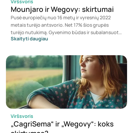
Viršsvoris
Mounjaro ir Wegovy: skirtumai
Pusė europiečių nuo 16 metų ir vyresnių 2022
metais turėjo antsvorio. Net 17% šios grupės
turėjo nutukimą. Gyvenimo būdas ir subalansuota
Skaityti daugiau
mityba yra sveiko svorio pagrindas, tačiau jei to
nepakanka, sprendimu gali tapti vaistai. Mounjaro
yra sukurtas 2 tipo diabeto gydymui, o Wegovy –
svorio mažinimui ir palaikymui. Tačiau Mounjaro
taip pat turi privalumų norintiems sulieknėti ir
išlaikyti svorį. Šiame straipsnyje aptariame abu
vaistus, jų poveikį svoriui, pagrindinius skirtumus
ir šalutinius poveikius.
Viršsvoris
„CagriSema“ ir „Wegovy“: koks