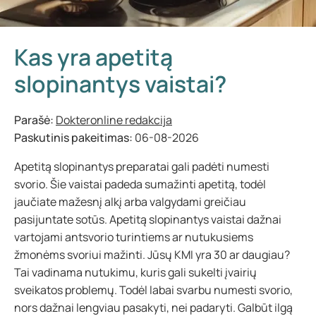
Kas yra apetitą
slopinantys vaistai?
Parašė:
Dokteronline redakcija
Paskutinis pakeitimas:
06-08-2026
Apetitą slopinantys preparatai gali padėti numesti
svorio. Šie vaistai padeda sumažinti apetitą, todėl
jaučiate mažesnį alkį arba valgydami greičiau
pasijuntate sotūs. Apetitą slopinantys vaistai dažnai
vartojami antsvorio turintiems ar nutukusiems
žmonėms svoriui mažinti. Jūsų KMI yra 30 ar daugiau?
Tai vadinama nutukimu, kuris gali sukelti įvairių
sveikatos problemų. Todėl labai svarbu numesti svorio,
nors dažnai lengviau pasakyti, nei padaryti. Galbūt ilgą