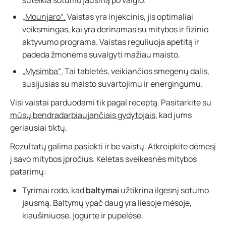
suteikia sotumo jausmą po valgio.
„Mounjaro“.
Vaistas yra injekcinis, jis optimaliai
veiksmingas, kai yra derinamas su mitybos ir fizinio
aktyvumo programa. Vaistas reguliuoja apetitą ir
padeda žmonėms suvalgyti mažiau maisto.
„Mysimba“.
Tai tabletės, veikiančios smegenų dalis,
susijusias su maisto suvartojimu ir energingumu.
Visi vaistai parduodami tik pagal receptą. Pasitarkite su
mūsų bendradarbiaujančiais gydytojais
, kad jums
geriausiai tiktų.
Rezultatų galima pasiekti ir be vaistų. Atkreipkite dėmesį
į savo mitybos įpročius. Keletas sveikesnės mitybos
patarimų:
Tyrimai rodo, kad
baltymai
užtikrina ilgesnį sotumo
jausmą. Baltymų ypač daug yra liesoje mėsoje,
kiaušiniuose, jogurte ir pupelėse.