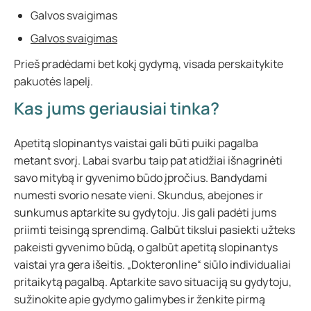
Galvos svaigimas
Galvos svaigimas
Prieš pradėdami bet kokį gydymą, visada perskaitykite
pakuotės lapelį.
Kas jums geriausiai tinka?
Apetitą slopinantys vaistai gali būti puiki pagalba
metant svorį. Labai svarbu taip pat atidžiai išnagrinėti
savo mitybą ir gyvenimo būdo įpročius. Bandydami
numesti svorio nesate vieni. Skundus, abejones ir
sunkumus aptarkite su gydytoju. Jis gali padėti jums
priimti teisingą sprendimą. Galbūt tikslui pasiekti užteks
pakeisti gyvenimo būdą, o galbūt apetitą slopinantys
vaistai yra gera išeitis. „Dokteronline“ siūlo individualiai
pritaikytą pagalbą. Aptarkite savo situaciją su gydytoju,
sužinokite apie gydymo galimybes ir ženkite pirmą