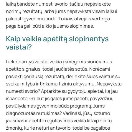
laiką bandėte numesti svorio, tačiau nepasiekėte
norimų rezultatų, arba jums nepavyksta visam laikui
pakeisti gyvenimo būdo. Tokiais atvejais vertinga
pagalba gali būti alkio jausmo slopinimas.
Kaip veikia apetitą slopinantys
vaistai?
Liekninantys vaistai veikia į smegenis siunčiamus
apetito signalus, todėl jaučiatės sotūs. Norėdami
pasiekti geriausią rezultatą, derinkite šiuos vaistus su
sveika mityba ir tinkamu fiziniu aktyvumu. Nepavyksta
numesti svorio? Aptarkite su gydytoju apie tai, ką jau
išbandėte. Galbūt jis galės jums padėti, pavyzdžiui,
pasiūlydamas gyvenimo būdo programą. Jums
diagnozuotas nutukimas? Vadinasi, jūsų sotumo
jausmas ir apetito reguliavimas veikia kitaip nei tų
žmonių, kurie neturi antsvorio, todėl be pagalbos