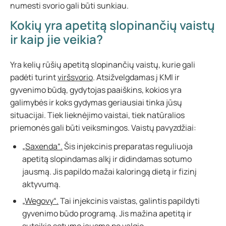
numesti svorio gali būti sunkiau.
Kokių yra apetitą slopinančių vaistų
ir kaip jie veikia?
Yra kelių rūšių apetitą slopinančių vaistų, kurie gali
padėti turint
viršsvorio
. Atsižvelgdamas į KMI ir
gyvenimo būdą, gydytojas paaiškins, kokios yra
galimybės ir koks gydymas geriausiai tinka jūsų
situacijai. Tiek lieknėjimo vaistai, tiek natūralios
priemonės gali būti veiksmingos. Vaistų pavyzdžiai:
„Saxenda“.
Šis injekcinis preparatas reguliuoja
apetitą slopindamas alkį ir didindamas sotumo
jausmą. Jis papildo mažai kaloringą dietą ir fizinį
aktyvumą.
„Wegovy“.
Tai injekcinis vaistas, galintis papildyti
gyvenimo būdo programą. Jis mažina apetitą ir