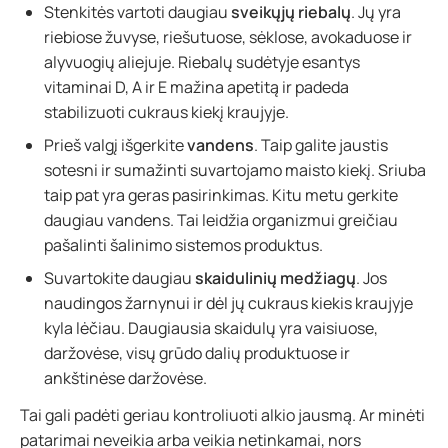
Stenkitės vartoti daugiau
sveikųjų riebalų
. Jų yra
riebiose žuvyse, riešutuose, sėklose, avokaduose ir
alyvuogių aliejuje. Riebalų sudėtyje esantys
vitaminai D, A ir E mažina apetitą ir padeda
stabilizuoti cukraus kiekį kraujyje.
Prieš valgį išgerkite
vandens
. Taip galite jaustis
sotesni ir sumažinti suvartojamo maisto kiekį. Sriuba
taip pat yra geras pasirinkimas. Kitu metu gerkite
daugiau vandens. Tai leidžia organizmui greičiau
pašalinti šalinimo sistemos produktus.
Suvartokite daugiau
skaidulinių medžiagų
. Jos
naudingos žarnynui ir dėl jų cukraus kiekis kraujyje
kyla lėčiau. Daugiausia skaidulų yra vaisiuose,
daržovėse, visų grūdo dalių produktuose ir
ankštinėse daržovėse.
Tai gali padėti geriau kontroliuoti alkio jausmą. Ar minėti
patarimai neveikia arba veikia netinkamai, nors