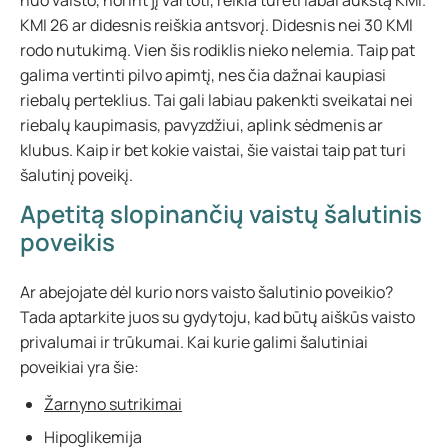
nuo vaisto, norint jį vartoti, reikia turėti labai aukštą KMI.
KMI 26 ar didesnis reiškia antsvorį. Didesnis nei 30 KMI
rodo nutukimą. Vien šis rodiklis nieko nelemia. Taip pat
galima vertinti pilvo apimtį, nes čia dažnai kaupiasi
riebalų perteklius. Tai gali labiau pakenkti sveikatai nei
riebalų kaupimasis, pavyzdžiui, aplink sėdmenis ar
klubus. Kaip ir bet kokie vaistai, šie vaistai taip pat turi
šalutinį poveikį.
Apetitą slopinančių vaistų šalutinis
poveikis
Ar abejojate dėl kurio nors vaisto šalutinio poveikio?
Tada aptarkite juos su gydytoju, kad būtų aiškūs vaisto
privalumai ir trūkumai. Kai kurie galimi šalutiniai
poveikiai yra šie:
Žarnyno sutrikimai
Hipoglikemija