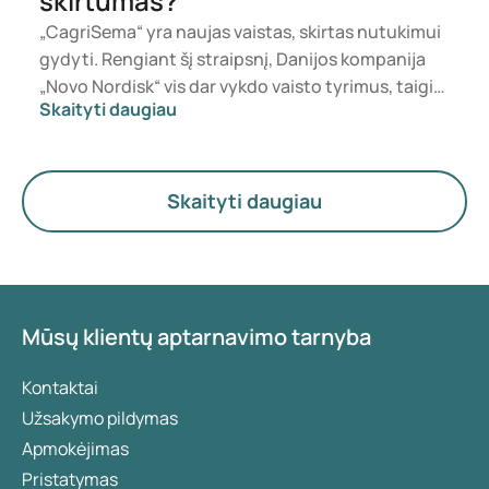
skirtumas?
„CagriSema“ yra naujas vaistas, skirtas nutukimui
gydyti. Rengiant šį straipsnį, Danijos kompanija
„Novo Nordisk“ vis dar vykdo vaisto tyrimus, taigi
Skaityti daugiau
jo dar negalima įsigyti. Tačiau kuo jis skiriasi nuo
jau dabar siūlomo preparato „Wegovy“? Abu šie
vaistai skirti padėti mesti svorį, tačiau jų poveikis
skiriasi. Šiame straipsnyje išsamiau apžvelgsime,
Skaityti daugiau
kaip kiekvienas vaistas veikia ir kokie yra
pagrindiniai skirtumai.
Mūsų klientų aptarnavimo tarnyba
Kontaktai
Užsakymo pildymas
Apmokėjimas
Pristatymas