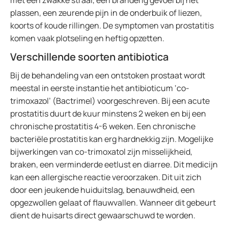
met een zwakke straal, een branderig gevoel bij het
plassen, een zeurende pijn in de onderbuik of liezen,
koorts of koude rillingen. De symptomen van prostatitis
komen vaak plotseling en heftig opzetten.
Verschillende soorten antibiotica
Bij de behandeling van een ontstoken prostaat wordt
meestal in eerste instantie het antibioticum ‘co-
trimoxazol’ (Bactrimel) voorgeschreven. Bij een acute
prostatitis duurt de kuur minstens 2 weken en bij een
chronische prostatitis 4-6 weken. Een chronische
bacteriële prostatitis kan erg hardnekkig zijn. Mogelijke
bijwerkingen van co-trimoxatol zijn misselijkheid,
braken, een verminderde eetlust en diarree. Dit medicijn
kan een allergische reactie veroorzaken. Dit uit zich
door een jeukende huiduitslag, benauwdheid, een
opgezwollen gelaat of flauwvallen. Wanneer dit gebeurt
dient de huisarts direct gewaarschuwd te worden.