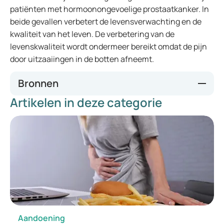
patiënten met hormoonongevoelige prostaatkanker. In
beide gevallen verbetert de levensverwachting en de
kwaliteit van het leven. De verbetering van de
levenskwaliteit wordt ondermeer bereikt omdat de pijn
door uitzaaiingen in de botten afneemt.
Bronnen
Artikelen in deze categorie
Apotheek.nl. (z.d.).
Apotheek.nl
.
https://www.apotheek.nl/
Medicijnen op Maat. (z.d.).
Medicijnen op Maat
.
http://www.medicijnen-op-maat.nl/
Merckmanual.nl. (z.d.).
Merckmanual.nl
.
https://www.merckmanual.nl/
Prostaat.nl. (z.d.).
Prostaat.nl
.
https://www.prostaat.nl/
Thuisarts. (z.d.).
Thuisarts | Betrouwbare informatie over
ziekte en gezondheid
.
https://www.thuisarts.nl/
Aandoening