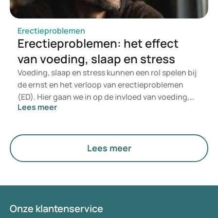
Erectieproblemen
Erectieproblemen: het effect
van voeding, slaap en stress
Voeding, slaap en stress kunnen een rol spelen bij
de ernst en het verloop van erectieproblemen
(ED). Hier gaan we in op de invloed van voeding,
Lees meer
slaap en stress op erectieproblemen en wat je zelf
kunt doen, zodat deze inzichten kunnen helpen
intieme relaties te behouden of verbeteren.
Lees meer
Onze klantenservice