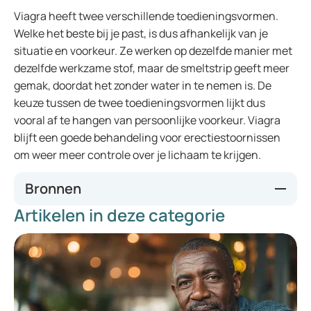
Viagra heeft twee verschillende toedieningsvormen.
Welke het beste bij je past, is dus afhankelijk van je
situatie en voorkeur. Ze werken op dezelfde manier met
dezelfde werkzame stof, maar de smeltstrip geeft meer
gemak, doordat het zonder water in te nemen is. De
keuze tussen de twee toedieningsvormen lijkt dus
vooral af te hangen van persoonlijke voorkeur. Viagra
blijft een goede behandeling voor erectiestoornissen
om weer meer controle over je lichaam te krijgen.
Bronnen
Artikelen in deze categorie
Sublingual Administration of Sildenafil Oro-dispersible Film:
New Profiles of Drug Tolerability and Pharmacokinetics for
PDE5 Inhibitors - PubMed
Effectiveness and Safety of Oro-Dispersible Sildenafil in a
New Film Formulation for the Treatment of Erectile
Dysfunction: Comparison Between Sildenafil 100-mg Film-