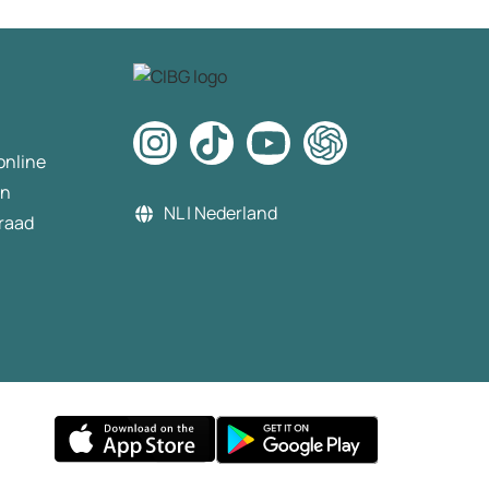
wijzigen. Dit gedaan. N
steeds meldingen dat d
verificatie niet gelukt is.
de chat gevraagd wat er
en hoe op te lossen. Ik 
als antwoord mijn beste
online
te annuleren en dan o
te bestellen. Ik dit geda
en
Opnieuw besteld opnie
NL | Nederland
raad
29€ betaald, en weder
id gescand ter verificati
via desktop. Weer de m
dat de verificatie mislukt
bellen naar de klanten s
Tja mevrouw we werke
een externe partner en
volgende week moeten
eventuele technische
problemen opgelost zijn.
vraag als het dan nog ni