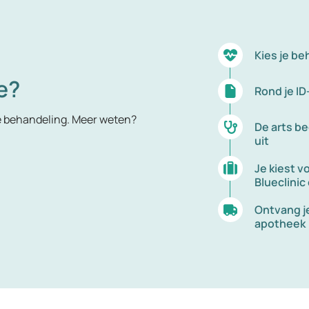
Kies je be
e?
Rond je ID
e behandeling. Meer weten?
De arts be
uit
Je kiest v
Blueclinic
Ontvang je
apotheek