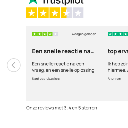
4 dagen geleden
Een snelle reactie na
top erv
een vraag
Een snelle reactie na een
Ik heb zo
vraag, en een snelle oplossing
hiermee. A
vul ik een
klant patrick zwiers
Anoniem
voorkeur w
keurt de ar
goed. Ver
binnen 2 
Onze reviews met 3, 4 en 5 sterren
Echt top 
huisartse
te smeken
wordt keu