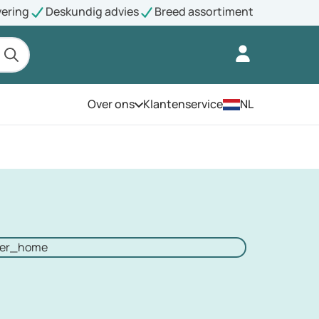
vering
Deskundig advies
Breed assortiment
Over ons
Klantenservice
NL
Open het menu