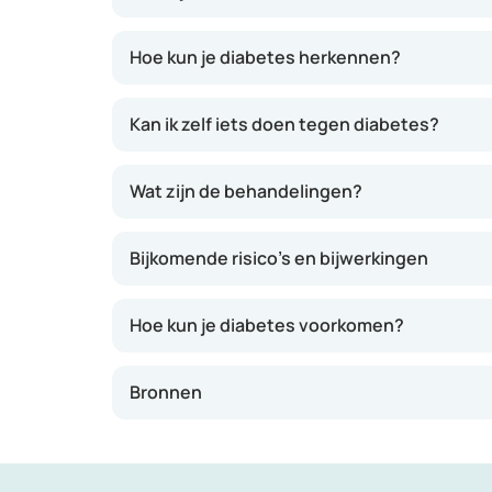
diabetes zit er te veel suiker in het bloed, 
Diabetes Type 1
Hoe kun je diabetes herkennen?
Diabetes Type 2
Zwangerschapsdiabetes
Kan ik zelf iets doen tegen diabetes?
MODY-vormen (diabetes door een afwijking
Wat zijn de behandelingen?
LADA (langzame vorm van type 1. Het eigen
Andere soorten, bijvoorbeeld door beschad
Bijkomende risico’s en bijwerkingen
Hoe kun je diabetes voorkomen?
Bronnen