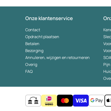
bezorgt. J
(meer) ge
tegenwoor
Onze klantenservice
Onz
eigen risi
aanbevele
Contact
Ken
verademin
Opdracht plaatsen
Slec
Betalen
Voo
Bezorging
Voo
Annuleren, wijzigen en retourneren
SO
Overig
Pijn
FAQ
Hui
Over