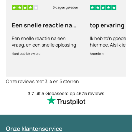
6 dagen geleden
6
Een snelle reactie na
top ervaring
een vraag
Een snelle reactie na een
Ik heb zo'n goede e
vraag, en een snelle oplossing
hiermee. Als ik iets
vul ik een vragenlij
klant patrick zwiers
Anoniem
voorkeur welke medic
keurt de arts dit bijn
goed. Vervolgens w
binnen 2 a 3 dagen 
Onze reviews met 3, 4 en 5 sterren
Echt top dit, geen 
huisartsen enzo. Je
3.7
uit 5
Gebaseerd op
4675 reviews
te smeken voor iets
wordt keurig netjes
bezorgt. Ja het kost
(meer) geld, maar
tegenwoordig heb je
Onze klantenservice
eigen risico. Ik kan 