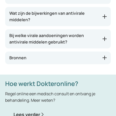
gebruikt worden om de symptomen te verminderen
en de duur van de ziekte te verkorten.
Wat zijn de bijwerkingen van antivirale
Tamiflu wordt door artsen alleen voorgeschreven
middelen?
aan mensen voor wie griep een ernstig risico is,
zoals mensen met een verminderde weerstand of
Bij welke virale aandoeningen worden
mensen met hart- en longziekten. De werkzame
antivirale middelen gebruikt?
stof van Tamiflu, oseltamivir, behoort tot de
zogenaamde neuraminidaseremmers,
geneesmiddelen die voorkomen dat een virus zich
Bronnen
in het lichaam kan uitbreiden.
Hoe werkt Dokteronline?
Regel online een medisch consult en ontvang je
behandeling. Meer weten?
Lees verder