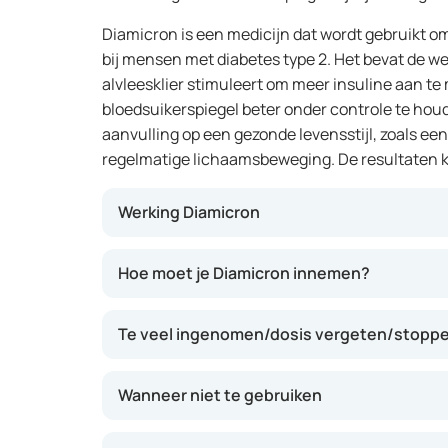
Diamicron is een medicijn dat wordt gebruikt om
bij mensen met diabetes type 2. Het bevat de wer
alvleesklier stimuleert om meer insuline aan te
bloedsuikerspiegel beter onder controle te houd
aanvulling op een gezonde levensstijl, zoals ee
regelmatige lichaamsbeweging. De resultaten k
Werking Diamicron
De werkzame stof gliclazide in Diamicron stim
Hoe moet je Diamicron innemen?
alvleesklier. Insuline is een hormoon dat helpt
nemen in de cellen, waar het als energie word
Te veel ingenomen/dosis vergeten/stoppen
Diamicron bijdragen aan het verlagen van een
medicijn is vooral geschikt voor mensen bij w
en beweging, onvoldoende effect hebben ge
Wanneer niet te gebruiken