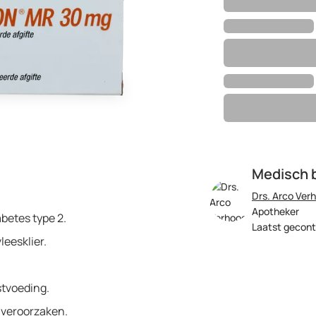
Medisch 
Drs. Arco Ver
Apotheker
abetes type 2.
Laatst gecont
leesklier.
stvoeding.
n veroorzaken.