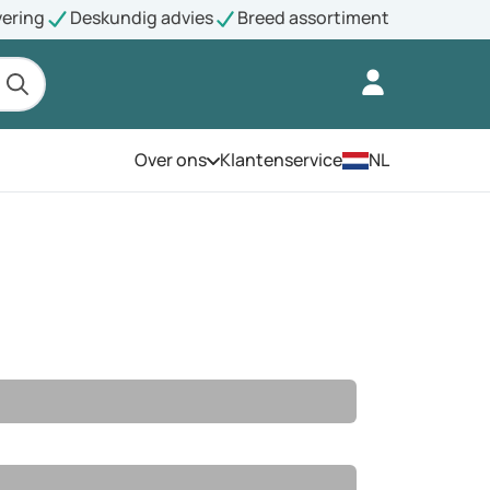
vering
Deskundig advies
Breed assortiment
Over ons
Klantenservice
NL
Open het menu