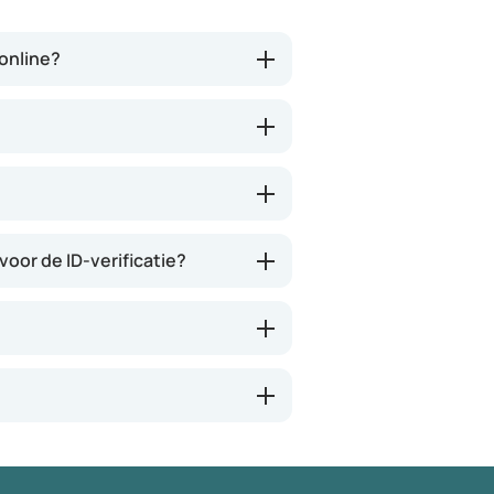
tegenwoordig heb je ook je
adhv wordt het bekek
eigen risico. Ik kan iedereen dit
een arts, je kan je
aanbevelen en het is een
voorkeursmedicatie 
ronline?
verademing in Nederland.
aangeven. Daarna bet
via hun (vermoedelij
partner apotheek. Ja
duurder uitvallen. So 
Wees er maar blij mee
bestaat..
voor de ID-verificatie?