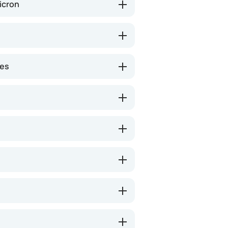
icron
nes