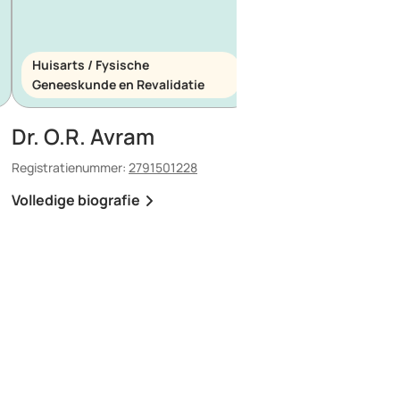
Huisarts / Fysische
Huisarts / Spoedeis
Geneeskunde en Revalidatie
Geneeskunde
Dr. O.R. Avram
Dr. E. Maescu
Registratienummer:
2791501228
Registratienummer:
8803
Volledige biografie
Volledige biografie