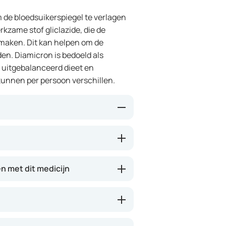
 de bloedsuikerspiegel te verlagen
kzame stof gliclazide, die de
 maken. Dit kan helpen om de
en. Diamicron is bedoeld als
n uitgebalanceerd dieet en
unnen per persoon verschillen.
uleert de insulineproductie in de
 om suiker uit het bloed op te
t gebruikt. Hierdoor kan
 met dit medicijn
 te hoge bloedsuikerspiegel. Dit
ie andere maatregelen, zoals dieet
had.