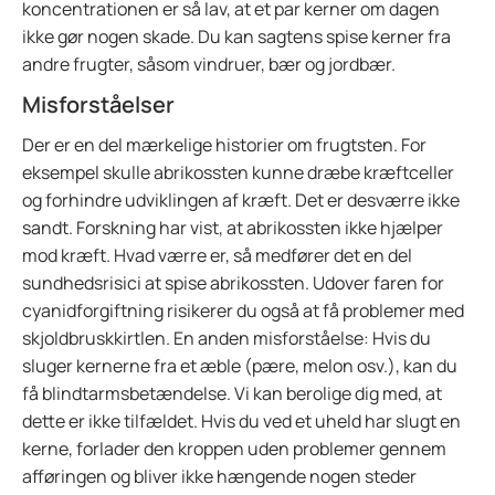
koncentrationen er så lav, at et par kerner om dagen
ikke gør nogen skade. Du kan sagtens spise kerner fra
andre frugter, såsom vindruer, bær og jordbær.
Misforståelser
Der er en del mærkelige historier om frugtsten. For
eksempel skulle abrikossten kunne dræbe kræftceller
og forhindre udviklingen af kræft. Det er desværre ikke
sandt. Forskning har vist, at abrikossten ikke hjælper
mod kræft. Hvad værre er, så medfører det en del
sundhedsrisici at spise abrikossten. Udover faren for
cyanidforgiftning risikerer du også at få problemer med
skjoldbruskkirtlen. En anden misforståelse: Hvis du
sluger kernerne fra et æble (pære, melon osv.), kan du
få blindtarmsbetændelse. Vi kan berolige dig med, at
dette er ikke tilfældet. Hvis du ved et uheld har slugt en
kerne, forlader den kroppen uden problemer gennem
afføringen og bliver ikke hængende nogen steder