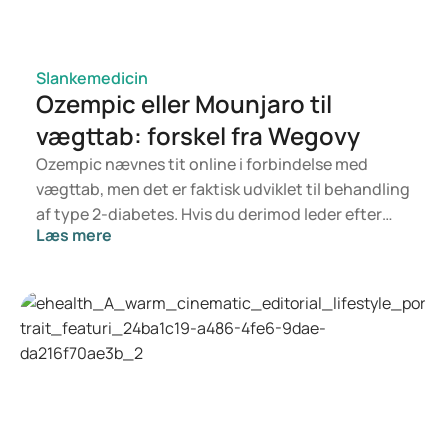
Slankemedicin
Ozempic eller Mounjaro til
vægttab: forskel fra Wegovy
Ozempic nævnes tit online i forbindelse med
vægttab, men det er faktisk udviklet til behandling
af type 2-diabetes. Hvis du derimod leder efter
Læs mere
noget specifikt til vægtkontrol, er det mere
sandsynligt, at Mounjaro eller Wegovy er
relevante. Hvilken behandling der er bedst for dig,
afhænger af en vurdering fra en læge, som ser på
dit helbred, BMI og eventuelt andet
medicinforbrug.