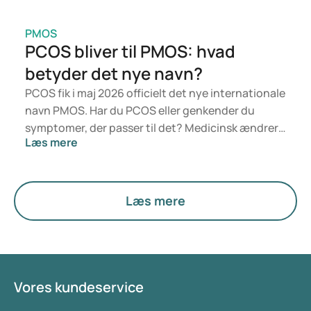
PMOS
PCOS bliver til PMOS: hvad
betyder det nye navn?
PCOS fik i maj 2026 officielt det nye internationale
navn PMOS. Har du PCOS eller genkender du
symptomer, der passer til det? Medicinsk ændrer
Læs mere
der sig ikke noget lige nu. Den nye betegnelse
lægger større vægt på hormoner, stofskifte og
æggestokkenes funktion.
Læs mere
Vores kundeservice