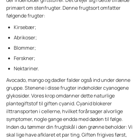
der indeholder giftstoffer. Det drejer sig i dette tilfælde
primært om stenfrugter. Denne frugtsort omfatter
følgende frugter:
Kirsebær;
Abrikoser;
Blommer;
Ferskner;
Nektariner.
Avocado, mango og dadler falder også ind under denne
gruppe. Stenene i disse frugter indeholder cyanogene
glykosider. Vores krop omdanner dette naturlige
plantegiftstof til giften cyanid. Cyanid blokerer
ilttransporten i cellerne, hvilket forårsager alvorlige
symptomer, nogle gange endda med døden til følge.
Inden du tømmer din frugtskål i den grønne beholder: Vi
skal lige have afklaret et par ting. Giften frigives først,