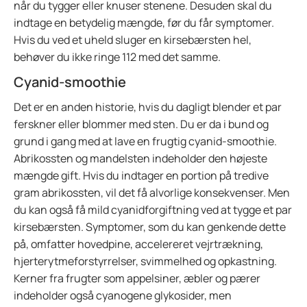
når du tygger eller knuser stenene. Desuden skal du
indtage en betydelig mængde, før du får symptomer.
Hvis du ved et uheld sluger en kirsebærsten hel,
behøver du ikke ringe 112 med det samme.
Cyanid-smoothie
Det er en anden historie, hvis du dagligt blender et par
ferskner eller blommer med sten. Du er da i bund og
grund i gang med at lave en frugtig cyanid-smoothie.
Abrikossten og mandelsten indeholder den højeste
mængde gift. Hvis du indtager en portion på tredive
gram abrikossten, vil det få alvorlige konsekvenser. Men
du kan også få mild cyanidforgiftning ved at tygge et par
kirsebærsten. Symptomer, som du kan genkende dette
på, omfatter hovedpine, accelereret vejrtrækning,
hjerterytmeforstyrrelser, svimmelhed og opkastning.
Kerner fra frugter som appelsiner, æbler og pærer
indeholder også cyanogene glykosider, men