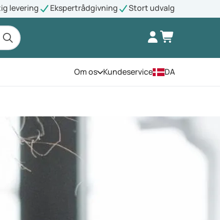
ig levering
Ekspertrådgivning
Stort udvalg
Om os
Kundeservice
DA
Åbn menuen