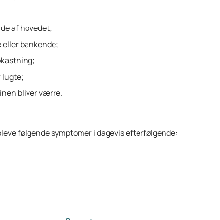
ide af hovedet;
 eller bankende;
pkastning;
 lugte;
inen bliver værre.
pleve følgende symptomer i dagevis efterfølgende: