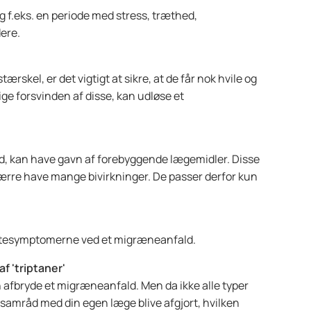
.eks. en periode med stress, træthed,
dere.
skel, er det vigtigt at sikre, at de får nok hvile og
ige forsvinden af disse, kan udløse et
d, kan have gavn af forebyggende lægemidler. Disse
værre have mange bivirkninger. De passer derfor kun
tesymptomerne ved et migræneanfald.
f 'triptaner'
 afbryde et migræneanfald. Men da ikke alle typer
 i samråd med din egen læge blive afgjort, hvilken