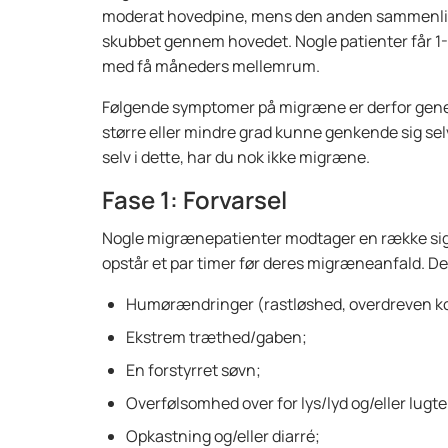
moderat hovedpine, mens den anden sammenlign
skubbet gennem hovedet. Nogle patienter får 1
med få måneders mellemrum.
Følgende symptomer på migræne er derfor generel
større eller mindre grad kunne genkende sig sel
selv i dette, har du nok ikke migræne.
Fase 1: Forvarsel
Nogle migrænepatienter modtager en række sign
opstår et par timer før deres migræneanfald. Det
Humørændringer (rastløshed, overdreven kondi
Ekstrem træthed/gaben;
En forstyrret søvn;
Overfølsomhed over for lys/lyd og/eller lugte
Opkastning og/eller diarré;