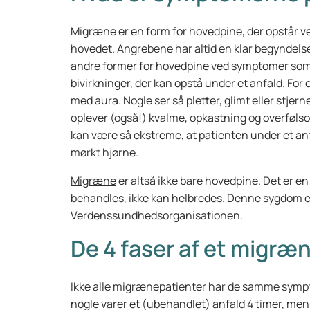
Migræne er en form for hovedpine, der opstår v
hovedet. Angrebene har altid en klar begyndelse 
andre former for
hovedpine
ved symptomer som 
bivirkninger, der kan opstå under et anfald. Fo
med aura. Nogle ser så pletter, glimt eller stjern
oplever (også!) kvalme, opkastning og overføl
kan være så ekstreme, at patienten under et anfa
mørkt hjørne.
Migræne
er altså ikke bare hovedpine. Det er 
behandles, ikke kan helbredes. Denne sygdom er
Verdenssundhedsorganisationen.
De 4 faser af et migræ
Ikke alle migrænepatienter har de samme symptome
nogle varer et (ubehandlet) anfald 4 timer, mens