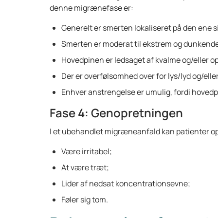
denne migrænefase er:
Generelt er smerten lokaliseret på den ene s
Smerten er moderat til ekstrem og dunkende
Hovedpinen er ledsaget af kvalme og/eller o
Der er overfølsomhed over for lys/lyd og/eller
Enhver anstrengelse er umulig, fordi hovedp
Fase 4: Genopretningen
I et ubehandlet migræneanfald kan patienter o
Være irritabel;
At være træt;
Lider af nedsat koncentrationsevne;
Føler sig tom.