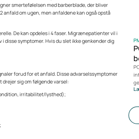
er smertefølelsen med barberblade, der bliver
me
-2 anfald om ugen, men anfaldene kan også opstå
le. De kan opdeles i 4 faser. Migrænepatienter vil i
P
v i disse symptomer. Hvis du slet ikke genkender dig
P
b
PC
aler forud for et anfald. Disse advarselssymptomer
in
 drejer sig om følgende varsel:
ge
L
Me
tion, irritabilitet/lysthed);
De
ho
fu
;