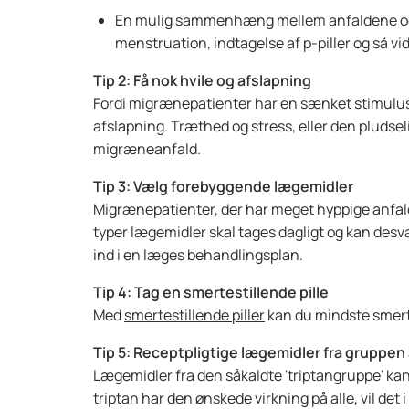
En mulig sammenhæng mellem anfaldene og f
menstruation, indtagelse af p-piller og så vi
Tip 2: Få nok hvile og afslapning
Fordi migrænepatienter har en sænket stimulustær
afslapning. Træthed og stress, eller den pludsel
migræneanfald.
Tip 3: Vælg forebyggende lægemidler
Migrænepatienter, der har meget hyppige anfal
typer lægemidler skal tages dagligt og kan des
ind i en læges behandlingsplan.
Tip 4: Tag en smertestillende pille
Med
smertestillende piller
kan du mindste smer
Tip 5: Receptpligtige lægemidler fra gruppen a
Lægemidler fra den såkaldte 'triptangruppe' kan
triptan har den ønskede virkning på alle, vil det