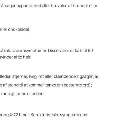
årsager oppustethed eller hævelse af hænder eller
 eller chokolade).
såkaldte aurasymptomer. Disse varer cirka 5 til 60
inder altid helt.
eder, stjerner, lysglimt eller blændende zigzaglinjer;
ude af stand til at komme i tanke om bestemte ord);
 ansigt, arme eller ben.
ing 4-72 timer. Karakteristiske symptomer på