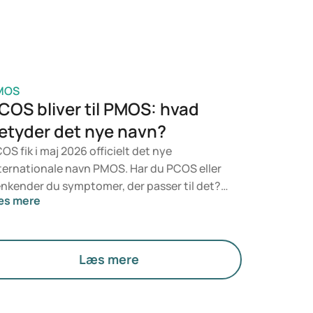
dicinforbrug.
MOS
COS bliver til PMOS: hvad
etyder det nye navn?
OS fik i maj 2026 officielt det nye
ternationale navn PMOS. Har du PCOS eller
nkender du symptomer, der passer til det?
æs mere
dicinsk ændrer der sig ikke noget lige nu.
n nye betegnelse lægger større vægt på
rmoner, stofskifte og æggestokkenes
nktion.
Læs mere