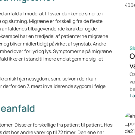
ed anfald af moderat til svær dunkende smerte i
og slutning. Migræne er forskellig fra de fleste
anfaldenes tilbagevendende karakter og de
r eksempel har en tredjedel af patienterne migræne
er og bliver midlertidigt påvirket af synstab. Andre
Sl
somhed over for lyd og lys. Symptomerne på migræne
O
ld ikke er i stand til mere end at gemme sig i et
v
Oz
en kronisk hjernesygdom, som, selvom den kan
væ
 derfor den 7. mest invaliderende sygdom i følge
be
L
de
væ
neanfald
Mo
be
r. Disse er forskellige fra patient til patient. Hos
en
 det hos andre varer op til 72 timer. Den ene har
he