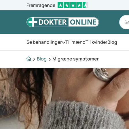
Fremragende
Se behandlinger
Til mænd
Til kvinder
Blog
Åbn menuen
Blog
Migræne symptomer