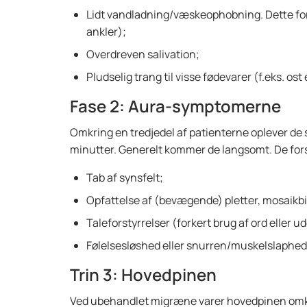
Lidt vandladning/væskeophobning. Dette for
ankler);
Overdreven salivation;
Pludselig trang til visse fødevarer (f.eks. ost
Fase 2: Aura-symptomerne
Omkring en tredjedel af patienterne oplever de 
minutter. Generelt kommer de langsomt. De forsv
Tab af synsfelt;
Opfattelse af (bevægende) pletter, mosaikbill
Taleforstyrrelser (forkert brug af ord eller 
Følelsesløshed eller snurren/muskelslaphed i
Trin 3: Hovedpinen
Ved ubehandlet migræne varer hovedpinen omkr