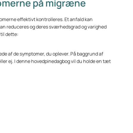
omerne på migræne
erne effektivt kontrolleres. Et anfald kan
kan reduceres og deres sværhedsgrad og varighed
il dette:
llede af de symptomer, du oplever. På baggrund af
ler ej. I denne hovedpinedagbog vil du holde en tæt