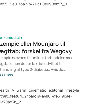
ankemedicin
zempic eller Mounjaro til
ægttab: forskel fra Wegovy
empic nævnes tit online i forbindelse med
gttab, men det er faktisk udviklet til
handling af type 2-diabetes. Hvis du
æs mere
rimod leder efter noget specifikt til
gtkontrol, er det mere sandsynligt, at
unjaro eller Wegovy er relevante. Hvilken
handling der er bedst for dig, afhænger af
 vurdering fra en læge, som ser på dit
lbred, BMI og eventuelt andet