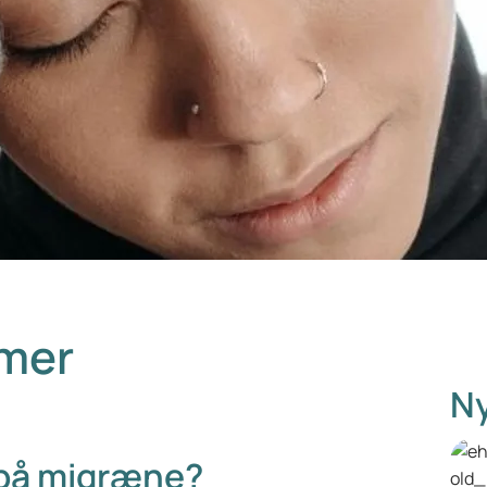
mer
Ny
på migræne?