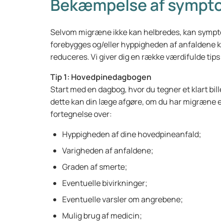
Bekæmpelse af sympt
Selvom migræne ikke kan helbredes, kan symptom
forebygges og/eller hyppigheden af anfaldene 
reduceres. Vi giver dig en række værdifulde tips t
Tip 1: Hovedpinedagbogen
Start med en dagbog, hvor du tegner et klart bi
dette kan din læge afgøre, om du har migræne el
fortegnelse over:
Hyppigheden af dine hovedpineanfald;
Varigheden af anfaldene;
Graden af smerte;
Eventuelle bivirkninger;
Eventuelle varsler om angrebene;
Mulig brug af medicin;