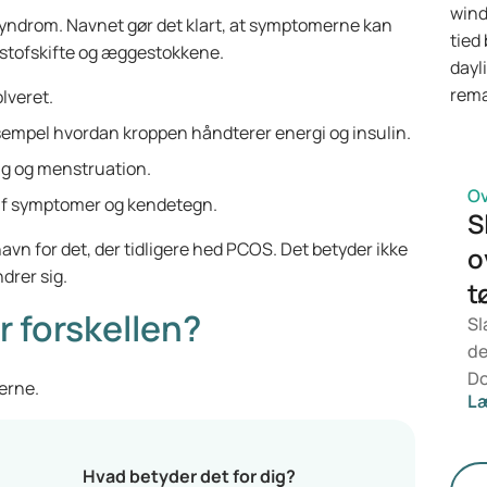
yndrom. Navnet gør det klart, at symptomerne kan
en
tofskifte og æggestokkene.
he
me
lveret.
 eksempel hvordan kroppen håndterer energi og insulin.
g og menstruation.
O
 af symptomer og kendetegn.
S
navn for det, der tidligere hed PCOS. Det betyder ikke
o
drer sig.
t
 forskellen?
Sl
de
Do
serne.
L
Fo
fø
st
Hvad betyder det for dig?