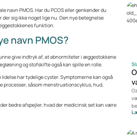
ionale navn PMOS. Har du PCOS eller genkender du
 der sig ikke noget lige nu. Den nye betegnelse
 æggestokkenes funktion.
nye navn PMOS?
unne give indtryk af, at abnormiteter i æggestokkene
Sl
løsning og stofskifte også kan spille en rolle.
O
ne lidelse har tydelige cyster. Symptomerne kan også
v
 processer, såsom menstruationscyklus, hud,
Oz
væ
 der bedre afspejler, hvad der medicinsk set kan være
be
L
de
væ
Mo
be