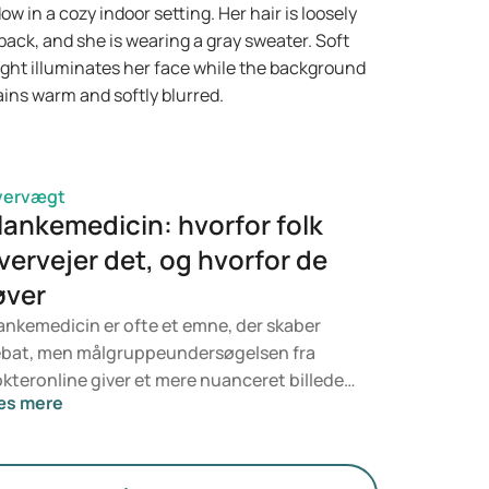
 vurdering fra en læge, som ser på dit
lbred, BMI og eventuelt andet
dicinforbrug.
vervægt
lankemedicin: hvorfor folk
vervejer det, og hvorfor de
øver
ankemedicin er ofte et emne, der skaber
bat, men målgruppeundersøgelsen fra
kteronline giver et mere nuanceret billede.
æs mere
lk ønsker ikke kun at tabe sig, men også at
le sig sundere, have mere energi og opbygge
ørre selvtillid. Samtidig vil de være sikre på,