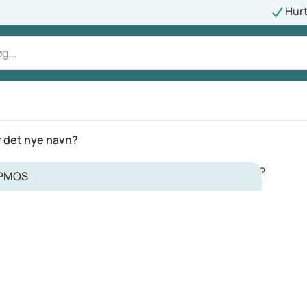
Hurt
r det nye navn?
PMOS