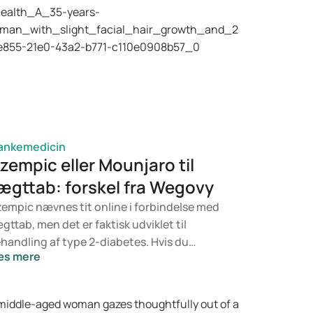
ankemedicin
zempic eller Mounjaro til
ægttab: forskel fra Wegovy
empic nævnes tit online i forbindelse med
gttab, men det er faktisk udviklet til
handling af type 2-diabetes. Hvis du
æs mere
rimod leder efter noget specifikt til
gtkontrol, er det mere sandsynligt, at
unjaro eller Wegovy er relevante. Hvilken
handling der er bedst for dig, afhænger af