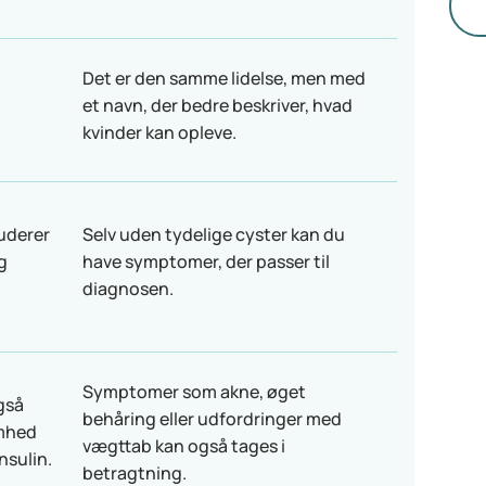
at
be
Det er den samme lidelse, men med
et navn, der bedre beskriver, hvad
kvinder kan opleve.
uderer
Selv uden tydelige cyster kan du
g
have symptomer, der passer til
diagnosen.
Symptomer som akne, øget
gså
behåring eller udfordringer med
mhed
vægttab kan også tages i
nsulin.
betragtning.