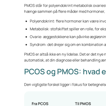
PMOS står for polyendokrint metabolisk ovaries
hænge sammen på flere måder med hormoner, s
Polyendokrint: flere hormoner kan være invo
Metabolisk: stofskiftet spiller en rolle, for
Ovarie: æggestokkene kan påvirke ægløsnin
Syndrom: det drejer sig om en kombination
PMOS er altså ikke en ny lidelse. Det er det nye 
automatisk, at din diagnose eller behandling æn
PCOS og PMOS: hvad er
Den vigtigste forskel ligger i fokus for betegnel
Fra PCOS
Til PMOS