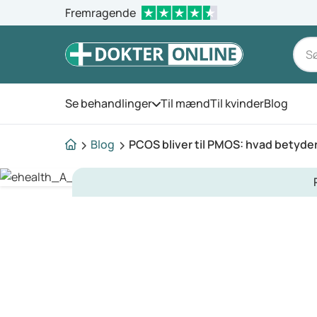
Fremragende
Se behandlinger
Til mænd
Til kvinder
Blog
Åbn menuen
Blog
PCOS bliver til PMOS: hvad betyde