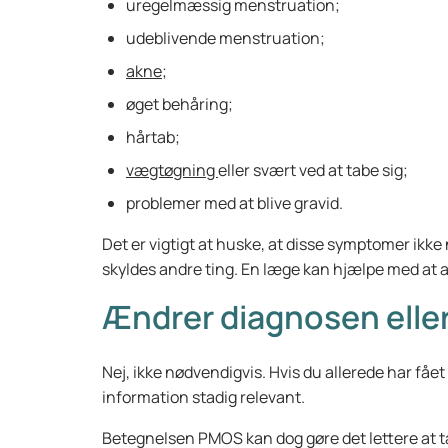
uregelmæssig menstruation;
udeblivende menstruation;
akne
;
øget behåring;
hårtab;
vægtøgning
eller svært ved at tabe sig;
problemer med at blive gravid.
Det er vigtigt at huske, at disse symptomer ikk
skyldes andre ting. En læge kan hjælpe med at a
Ændrer diagnosen elle
Nej, ikke nødvendigvis. Hvis du allerede har få
information stadig relevant.
Betegnelsen PMOS kan dog gøre det lettere at 