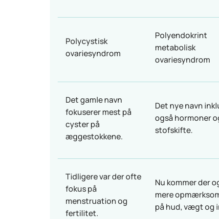
Polyendokrint
Polycystisk
metabolisk
ovariesyndrom
ovariesyndrom
Det gamle navn
Det nye navn inkl
fokuserer mest på
også hormoner o
cyster på
stofskifte.
æggestokkene.
Tidligere var der ofte
Nu kommer der o
fokus på
mere opmærkso
menstruation og
på hud, vægt og i
fertilitet.