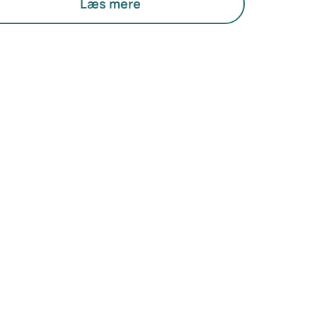
 medicinen er sikker, passende og til at
Læs mere
tale.