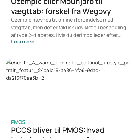
Ozempic eller Mounjaro til
fatigue
vægttab: forskel fra Wegovy
https://pubmed.ncbi.nlm.nih.gov/17148748/
Ozempic nævnes tit online i forbindelse med
vægttab, men det er faktisk udviklet til behandling
af type 2-diabetes. Hvis du derimod leder efter
Læs mere
noget specifikt til vægtkontrol, er det mere
sandsynligt, at Mounjaro eller Wegovy er
relevante. Hvilken behandling der er bedst for dig,
afhænger af en vurdering fra en læge, som ser på
dit helbred, BMI og eventuelt andet
medicinforbrug.
PMOS
PCOS bliver til PMOS: hvad