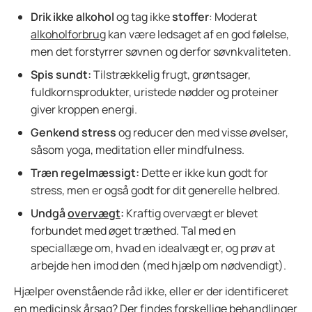
Drik ikke alkohol
og tag ikke
stoffer
: Moderat
alkoholforbrug
kan være ledsaget af en god følelse,
men det forstyrrer søvnen og derfor søvnkvaliteten.
Spis sundt:
Tilstrækkelig frugt, grøntsager,
fuldkornsprodukter, uristede nødder og proteiner
giver kroppen energi.
Genkend stress
og reducer den med visse øvelser,
såsom yoga, meditation eller mindfulness.
Træn regelmæssigt:
Dette er ikke kun godt for
stress, men er også godt for dit generelle helbred.
Undgå
overvægt
:
Kraftig overvægt er blevet
forbundet med øget træthed. Tal med en
speciallæge om, hvad en idealvægt er, og prøv at
arbejde hen imod den (med hjælp om nødvendigt).
Hjælper ovenstående råd ikke, eller er der identificeret
en medicinsk årsag? Der findes forskellige behandlinger