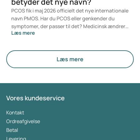
betyder det nye navn?
PCOS fik i maj 2026 officielt det nye internationale
navn PMOS. Har du PCOS eller genkender du
symptomer, der passer til det? Medicinsk ændrer
Læs mere
der sig ikke noget lige nu. Den nye betegnelse
lægger større vægt på hormoner, stofskifte og
æggestokkenes funktion.
Læs mere
Vores kundeservice
Kontakt
Ordreafgivelse
Betal
Levering