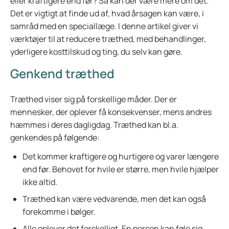
eller kraftigere end før? Så kan der være mere om det.
Det er vigtigt at finde ud af, hvad årsagen kan være, i
samråd med en speciallæge. I denne artikel giver vi
værktøjer til at reducere træthed, med behandlinger,
yderligere kosttilskud og ting, du selv kan gøre.
Genkend træthed
Træthed viser sig på forskellige måder. Der er
mennesker, der oplever få konsekvenser, mens andres
hæmmes i deres dagligdag. Træthed kan bl.a.
genkendes på følgende:
Det kommer kraftigere og hurtigere og varer længere
end før. Behovet for hvile er større, men hvile hjælper
ikke altid.
Træthed kan være vedvarende, men det kan også
forekomme i bølger.
Alle oplever det forskelligt. En person kan føle sig