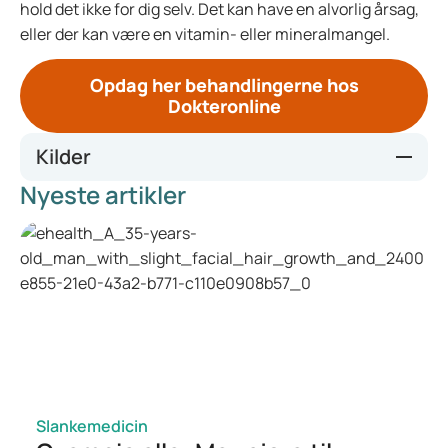
hold det ikke for dig selv. Det kan have en alvorlig årsag,
eller der kan være en vitamin- eller mineralmangel.
Opdag her behandlingerne hos
Dokteronline
Kilder
Nyeste artikler
https://www.verywellhealth.com/supplements-for-energy-
8742118
https://www.benu.nl/gezondheid/weerstand-en-
vitaminen/vitamine-d-tekort
https://www.apotheek.nl/klachten-
ziektes/moeheid#welke-medicijnen-worden-gebruikt-bij-
moeheid
https://www.healthline.com/health/balanced-diet
https://www.healthline.com/health/fatigue
https://www.health.harvard.edu/healthbeat/fight-fatigue-
with-fluids
Slankemedicin
https://my.clevelandclinic.org/health/symptoms/21206-