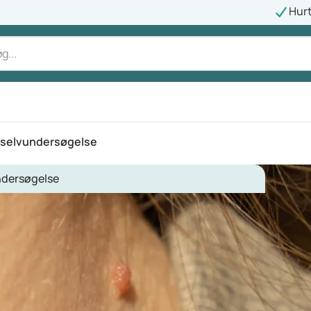
Hurt
g selvundersøgelse
ndersøgelse