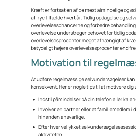
Kræft er fortsat en af de mest almindelige og
af nye tilfælde hvert år. Tidlig opdagelse og s
overlevelseschancerne og forbedre behandlings
overlevelse understreger behovet for tidlig opd
overlevelsesprocenter meget afhængigt af kræft
betydeligt højere overlevelsesprocenter end fr
Motivation til regelm
At udføre regelmæssige selvundersøgelser kan r
konsekvent. Her er nogle tips til at motivere dig 
Indstil påmindelser på din telefon eller kal
Involver en partner eller et familiemedlem i 
hinanden ansvarlige.
Efter hver vellykket selvundersøgelsessession
aktiviteten.