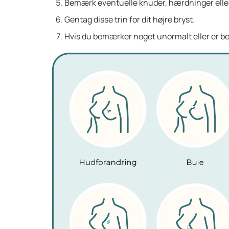
Bemærk eventuelle knuder, hærdninger elle
Gentag disse trin for dit højre bryst.
Hvis du bemærker noget unormalt eller er be