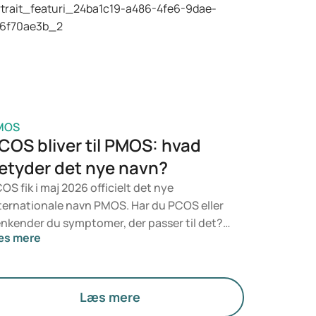
 vurdering fra en læge, som ser på dit
lbred, BMI og eventuelt andet
dicinforbrug.
MOS
COS bliver til PMOS: hvad
etyder det nye navn?
OS fik i maj 2026 officielt det nye
ternationale navn PMOS. Har du PCOS eller
nkender du symptomer, der passer til det?
æs mere
dicinsk ændrer der sig ikke noget lige nu.
n nye betegnelse lægger større vægt på
rmoner, stofskifte og æggestokkenes
nktion.
Læs mere