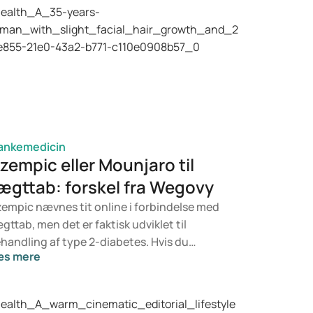
ankemedicin
zempic eller Mounjaro til
ægttab: forskel fra Wegovy
empic nævnes tit online i forbindelse med
gttab, men det er faktisk udviklet til
handling af type 2-diabetes. Hvis du
æs mere
rimod leder efter noget specifikt til
gtkontrol, er det mere sandsynligt, at
unjaro eller Wegovy er relevante. Hvilken
handling der er bedst for dig, afhænger af