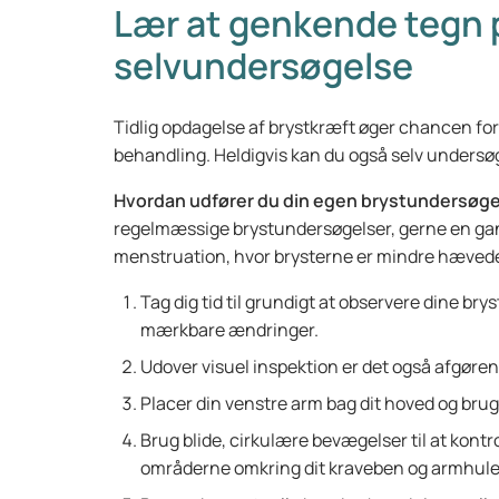
Lær at genkende tegn
selvundersøgelse
Tidlig opdagelse af brystkræft øger chancen for
behandling. Heldigvis kan du også selv undersøg
Hvordan udfører du din egen brystundersøg
regelmæssige brystundersøgelser, gerne en ga
menstruation, hvor brysterne er mindre hæved
Tag dig tid til grundigt at observere dine br
mærkbare ændringer.
Udover visuel inspektion er det også afgøre
Placer din venstre arm bag dit hoved og brug 
Brug blide, cirkulære bevægelser til at kontro
områderne omkring dit kraveben og armhule