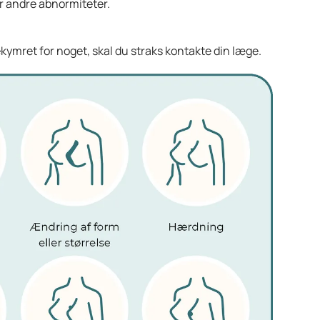
r andre abnormiteter.
kymret for noget, skal du straks kontakte din læge.