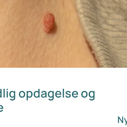
dlig opdagelse og
e
Ny