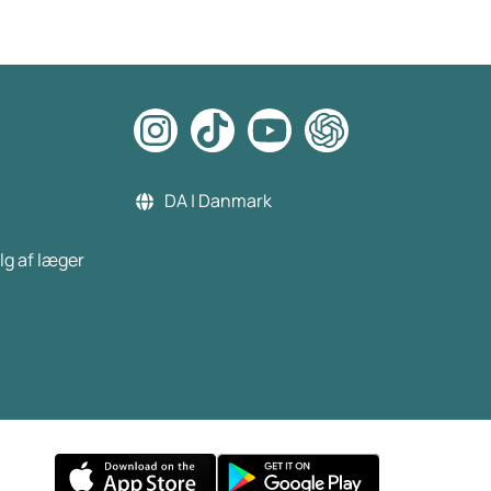
DA | Danmark
lg af læger