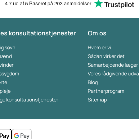
4.7
ud af 5
Baseret på
203 anmeldelser
es konsultationstjenester
Om os
ig søvn
Hvem er vi
 mænd
Sådan virker det
kvinder
Samarbejdende læger
ssygdom
Vores rådgivende udva
rte
Blog
pleje
Partnerprogram
ge konsultationstjenester
Sitemap