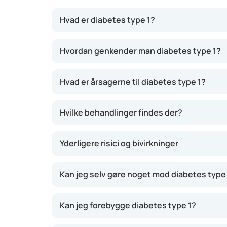
Hvad er diabetes type 1?
Ved denne autoimmune sygdom producerer kr
Hvordan genkender man diabetes type 1?
regulere blodsukkeret korrekt. Insulin er et v
sukker fra blodet, hvilket resulterer i for hø
Hvad er årsagerne til diabetes type 1?
bugspytkirtlen, hjælper med at få glukosen fra 
Diabetes type 1 opstår ofte i en ung alder og
Hvilke behandlinger findes der?
Yderligere risici og bivirkninger
Kan jeg selv gøre noget mod diabetes type
Kan jeg forebygge diabetes type 1?