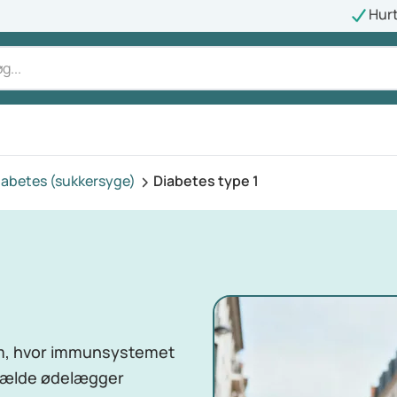
Hurt
iabetes (sukkersyge)
Diabetes type 1
om, hvor immunsystemet
ilfælde ødelægger