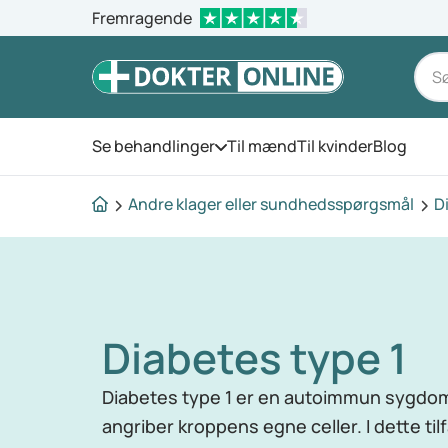
Fremragende
Se behandlinger
Til mænd
Til kvinder
Blog
Åbn menuen
Andre klager eller sundhedsspørgsmål
D
Diabetes type 1
Diabetes type 1 er en autoimmun sygd
angriber kroppens egne celler. I dette t