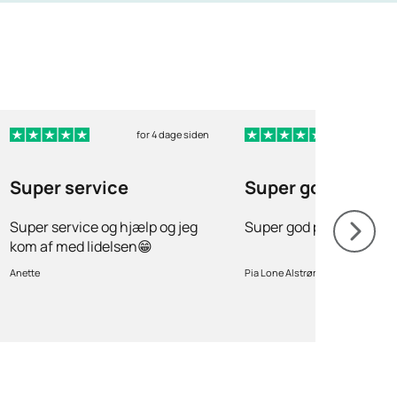
for 4 dage siden
for 9
Super service
Super god profes
Super service og hjælp og jeg
Super god professionel
kom af med lidelsen😁
Anette
Pia Lone Alstrøm