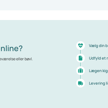
nline?
Vælg din 
Udfyld et
værelse eller bøvl.
Lægen kig
Levering li