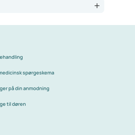
behandling
 medicinsk spørgeskema
ger på din anmodning
ge til døren