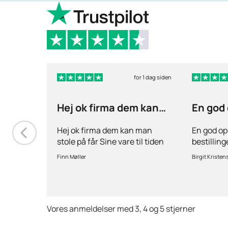
for 1 dag siden
Hej ok firma dem kan
En god
man stole på får…
ang
Hej ok firma dem kan man
En god op
stole på får Sine vare til tiden
bestillin
hurtig levering inden for 2
stille spø
Finn Møller
Birgit Kristen
dage jeg er glad og tilfreds
behov for 
Vores anmeldelser med 3, 4 og 5 stjerner