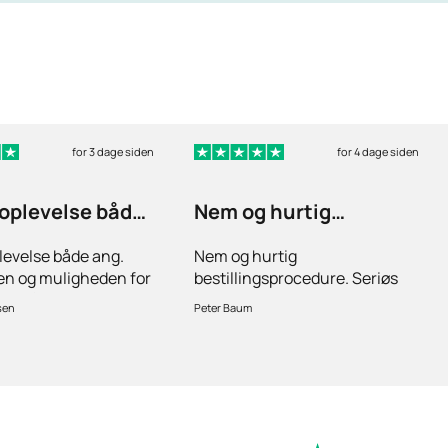
for 3 dage siden
for 4 dage siden
 oplevelse både
Nem og hurtig
bestillingsprocedure
levelse både ang.
Nem og hurtig
gen og muligheden for
bestillingsprocedure. Seriøs
rgsmål hvis der er
lægefaglig vurdering ved
sen
Peter Baum
det.Hurtig levering.
ansøgning om medicin.