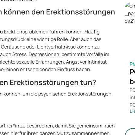
Pr
Be
 können den Erektionsstörungen
is
Ge
 zu Erektionsproblemen führen können. Häufig
M
tungsdruck eine wichtige Rolle. Aber auch das
, Geräusche oder Lichtverhältnisse können zu
uch Stress, Depressionen, bestimmte Vorfälle im
echte sexuelle Erfahrungen, Angst vor Intimität
P
ner einen entscheidenden Einfluss haben.
P
b
en Erektionsstörungen tun?
PC
 tun können, um die psychischen Erektionsstörungen
in
PC
Li
da
än
 Partner*in zu besprechen, damit Sie gemeinsam nach
le
üssen hierfür ihren ganzen Mut zusammennehmen,