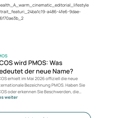
äparate wie Mounjaro und Wegovy in
tracht. Welche Behandlung für Sie geeignet
t, entscheidet ein Arzt auf Grundlage Ihrer
sundheit, Ihres BMI und Ihres
edikamentenkonsums.
MOS
COS wird PMOS: Was
edeutet der neue Name?
OS erhielt im Mai 2026 offiziell die neue
ternationale Bezeichnung PMOS. Haben Sie
OS oder erkennen Sie Beschwerden, die
es weiter
rauf hindeuten könnten? Medizinisch
dert sich zunächst nichts. Der neue Begriff
gt jedoch mehr Gewicht auf Hormone, den