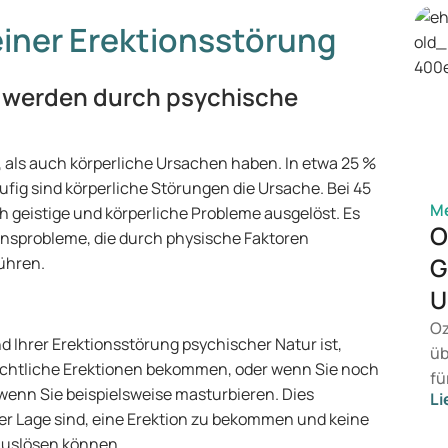
iner Erektionsstörung
n werden durch psychische
 als auch körperliche Ursachen haben. In etwa 25 %
ufig sind körperliche Störungen die Ursache. Bei 45
Me
h geistige und körperliche Probleme ausgelöst. Es
O
onsprobleme, die durch physische Faktoren
G
ühren.
U
Oz
nd Ihrer Erektionsstörung psychischer Natur ist,
üb
ächtliche Erektionen bekommen, oder wenn Sie noch
fü
enn Sie beispielsweise masturbieren. Dies
Li
vo
der Lage sind, eine Erektion zu bekommen und keine
Ge
auslösen können.