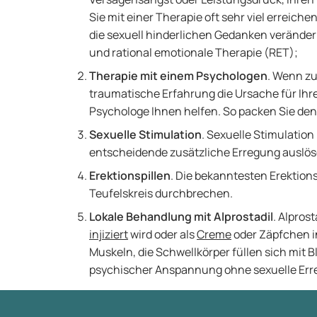
Sie mit einer Therapie oft sehr viel erreic
die sexuell hinderlichen Gedanken verändern
und rational emotionale Therapie (RET);
Therapie mit einem Psychologen
. Wenn zu
traumatische Erfahrung die Ursache für Ihr
Psychologe Ihnen helfen. So packen Sie den
Sexuelle Stimulation
. Sexuelle Stimulatio
entscheidende zusätzliche Erregung auslös
Erektionspillen
. Die bekanntesten Erektions
Teufelskreis durchbrechen.
Lokale Behandlung mit Alprostadil
. Alprost
injiziert
wird oder als
Creme
oder Zäpfchen in
Muskeln, die Schwellkörper füllen sich mit 
psychischer Anspannung ohne sexuelle Err