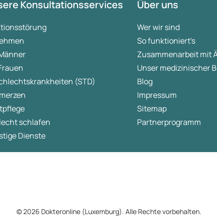
ere Konsultationsservices
Über uns
ktionsstörung
Wer wir sind
ehmen
So funktioniert's
 Männer
Zusammenarbeit mit 
 Frauen
Unser medizinischer B
chlechtskrankheiten (STD)
Blog
merzen
Impressum
tpflege
Sitemap
lecht schlafen
Partnerprogramm
tige Dienste
© 2026 Dokteronline (Luxemburg). Alle Rechte vorbehalten.