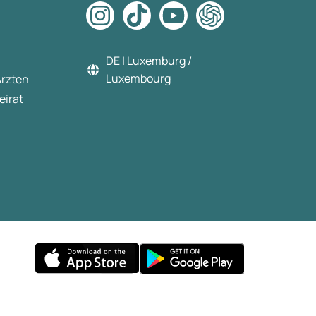
DE | Luxemburg /
Luxembourg
Ärzten
eirat