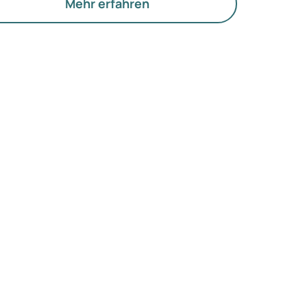
offwechsel und die Funktion der Eierstöcke.
Mehr erfahren