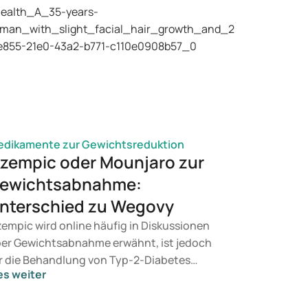
dikamente zur Gewichtsreduktion
zempic oder Mounjaro zur
ewichtsabnahme:
nterschied zu Wegovy
empic wird online häufig in Diskussionen
er Gewichtsabnahme erwähnt, ist jedoch
r die Behandlung von Typ-2-Diabetes
es weiter
rgesehen. Wenn Sie eine Therapie zur
wichtskontrolle suchen, kommen eher