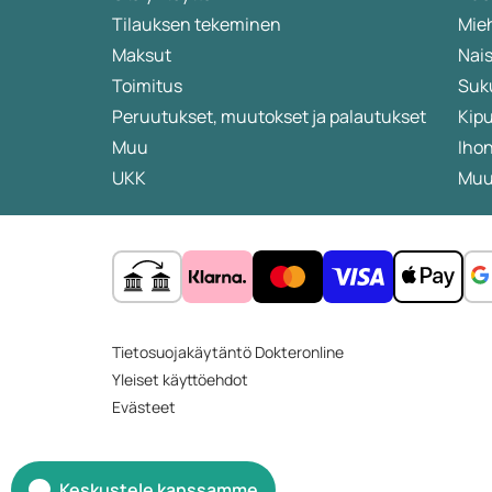
Tilauksen tekeminen
Mieh
Maksut
Nais
Toimitus
Suk
Peruutukset, muutokset ja palautukset
Kip
Muu
Iho
UKK
Muut
Tietosuojakäytäntö Dokteronline
Yleiset käyttöehdot
Evästeet
Keskustele kanssamme