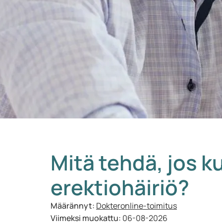
Mitä tehdä, jos k
erektiohäiriö?
Määrännyt:
Dokteronline-toimitus
Viimeksi muokattu:
06-08-2026