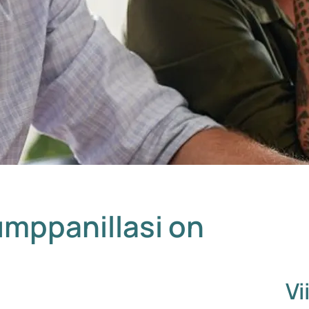
umppanillasi on
Vi