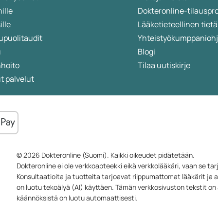
ille
Dokteronline-tilauspr
ille
Lääketieteellinen ti
upuolitaudit
Yhteistyökumppanioh
u
Blogi
nhoito
Tilaa uutiskirje
 palvelut
© 2026 Dokteronline (Suomi). Kaikki oikeudet pidätetään.
Dokteronline ei ole verkkoapteekki eikä verkkolääkäri, vaan se ta
Konsultaatioita ja tuotteita tarjoavat riippumattomat lääkärit ja 
on luotu tekoälyä (AI) käyttäen. Tämän verkkosivuston tekstit on al
käännöksistä on luotu automaattisesti.