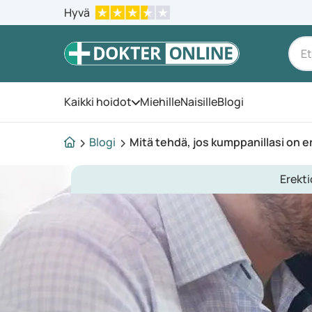
Hyvä
Kaikki hoidot
Miehille
Naisille
Blogi
Avaa valikko
Blogi
Mitä tehdä, jos kumppanillasi on e
Erekti