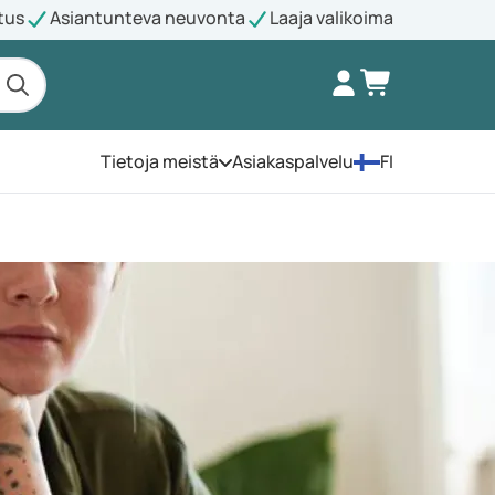
tus
Asiantunteva neuvonta
Laaja valikoima
Tietoja meistä
Asiakaspalvelu
FI
Avaa valikko