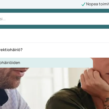
Nopea toimi
rektiohäiriö?
ohäiriöiden