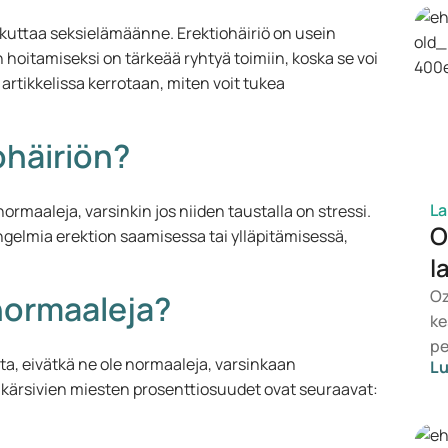
aikuttaa seksielämäänne. Erektiohäiriö on usein
 hoitamiseksi on tärkeää ryhtyä toimiin, koska se voi
 artikkelissa kerrotaan, miten voit tukea
ohäiriön?
La
ormaaleja, varsinkin jos niiden taustalla on stressi.
O
ngelmia erektion saamisessa tai ylläpitämisessä,
l
Oz
normaaleja?
ke
pe
ta, eivätkä ne ole normaaleja, varsinkaan
Lu
ho
 kärsivien miesten prosenttiosuudet ovat seuraavat:
es
va
So