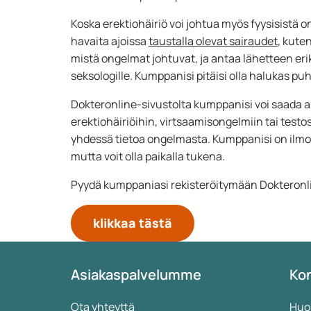
Koska erektiohäiriö voi johtua myös fyysisistä o
havaita ajoissa
taustalla olevat sairaudet
, kute
mistä ongelmat johtuvat, ja antaa lähetteen eriko
seksologille. Kumppanisi pitäisi olla halukas p
Dokteronline-sivustolta kumppanisi voi saada 
erektiohäiriöihin, virtsaamisongelmiin tai tes
yhdessä tietoa ongelmasta. Kumppanisi on ilmo
mutta voit olla paikalla tukena.
Pyydä kumppaniasi rekisteröitymään Dokteronli
klikkaa tästä
Asiakaspalvelumme
Kon
Ota yhteyttä
Huo