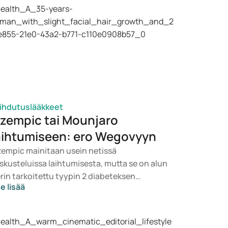
ihdutuslääkkeet
zempic tai Mounjaro
aihtumiseen: ero Wegovyyn
empic mainitaan usein netissä
skusteluissa laihtumisesta, mutta se on alun
rin tarkoitettu tyypin 2 diabeteksen
e lisää
itoon. Jos etsit lääkettä painonhallintaan,
ille nousevat todennäköisemmin
ihtoehdot kuten Mounjaro ja Wegovy.
pivan hoidon valitsee lääkäri