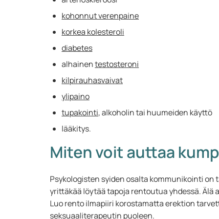
kohonnut verenpaine
korkea kolesteroli
diabetes
alhainen
testosteroni
kilpirauhasvaivat
ylipaino
tupakointi
, alkoholin tai huumeiden käyttö
lääkitys.
Miten voit auttaa kump
Psykologisten syiden osalta kommunikointi on t
yrittäkää löytää tapoja rentoutua yhdessä. Älä 
Luo rento ilmapiiri korostamatta erektion tarvetta
seksuaaliterapeutin puoleen.