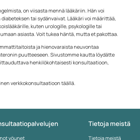
ngelmista, on viisasta mennä lääkäriin. Hän voi
n diabeteksen tai sydänvaivat. Lääkäri voi määrittää,
islääkärille, kuten urologille, psykologille tai
uhumaan asiasta. Voit tukea häntä, mutta et pakottaa.
ammattitaitoista ja hienovaraista neuvontaa
tosteronin puutteeseen. Sivustomme kautta löydätte
ittauduttava henkilökohtaisesti konsultaatioon,
nen verkkokonsultaatioon täällä.
sultaatiopalvelujen
Tietoja meistä
not yöunet
Tietoja meistä