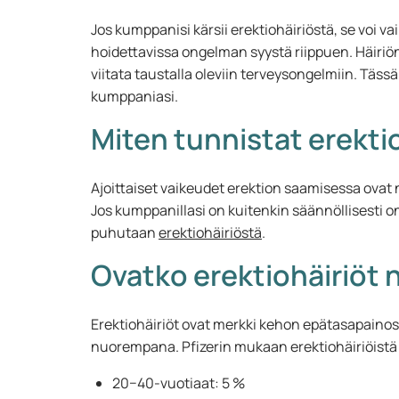
Jos kumppanisi kärsii erektiohäiriöstä, se voi v
hoidettavissa ongelman syystä riippuen. Häiriön
viitata taustalla oleviin terveysongelmiin. Tässä
kumppaniasi.
Miten tunnistat erekti
Ajoittaiset vaikeudet erektion saamisessa ovat n
Jos kumppanillasi on kuitenkin säännöllisesti o
puhutaan
erektiohäiriöstä
.
Ovatko erektiohäiriöt 
Erektiohäiriöt ovat merkki kehon epätasapainos
nuorempana. Pfizerin mukaan erektiohäiriöistä
20−40-vuotiaat: 5 %