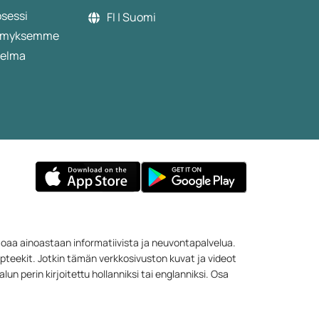
osessi
FI | Suomi
etämyksemme
jelma
rjoaa ainoastaan informatiivista ja neuvontapalvelua.
apteekit. Jotkin tämän verkkosivuston kuvat ja videot
un perin kirjoitettu hollanniksi tai englanniksi. Osa