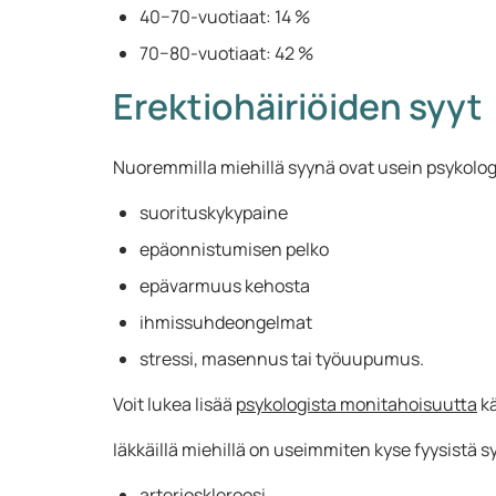
40−70-vuotiaat: 14 %
70−80-vuotiaat: 42 %
Erektiohäiriöiden syyt
Nuoremmilla miehillä syynä ovat usein psykologi
suorituskykypaine
epäonnistumisen pelko
epävarmuus kehosta
ihmissuhdeongelmat
stressi, masennus tai työuupumus.
Voit lukea lisää
psykologista monitahoisuutta
kä
Iäkkäillä miehillä on useimmiten kyse fyysistä sy
arterioskleroosi