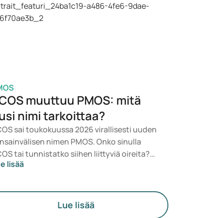
rveydentilasi, BMI:si ja käyttämäsi
äkityksen perusteella.
MOS
COS muuttuu PMOS: mitä
usi nimi tarkoittaa?
OS sai toukokuussa 2026 virallisesti uuden
nsainvälisen nimen PMOS. Onko sinulla
OS tai tunnistatko siihen liittyviä oireita?
e lisää
äketieteellisesti mikään ei muutu heti. Uusi
rmi korostaa enemmän hormoneja,
neenvaihduntaa ja munasarjojen toimintaa.
Lue lisää