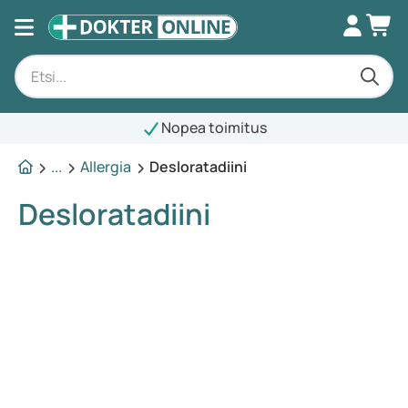
Nopea toimitus
...
Allergia
Desloratadiini
Desloratadiini