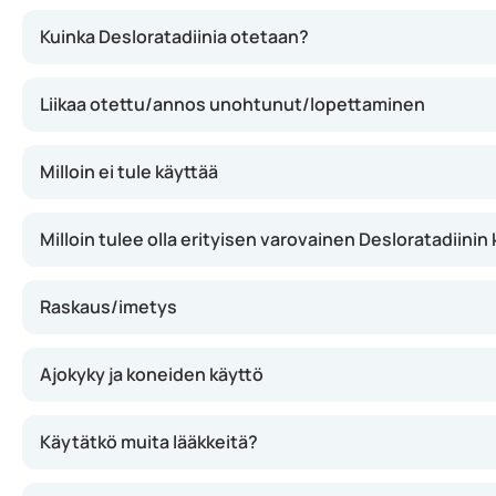
Desloratadiini kuuluu antihistamiineihin. Se estää histam
Kuinka Desloratadiinia otetaan?
Liikaa otettu/annos unohtunut/lopettaminen
Milloin ei tule käyttää
Milloin tulee olla erityisen varovainen Desloratadiinin
Raskaus/imetys
Ajokyky ja koneiden käyttö
Käytätkö muita lääkkeitä?