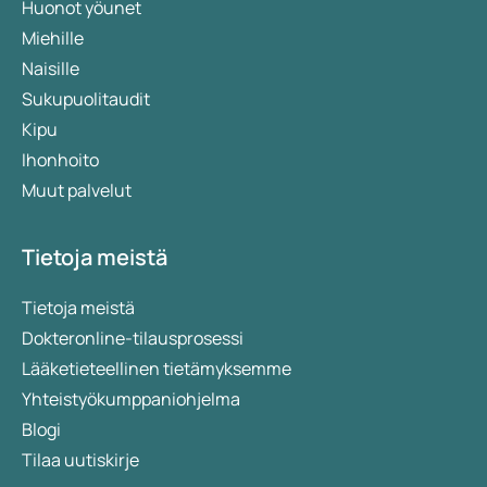
Huonot yöunet
Miehille
Naisille
Sukupuolitaudit
Kipu
Ihonhoito
Muut palvelut
Tietoja meistä
Tietoja meistä
Dokteronline-tilausprosessi
Lääketieteellinen tietämyksemme
Yhteistyökumppaniohjelma
Blogi
Tilaa uutiskirje