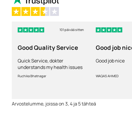
101 päivää sitten
Good Quality Service
Good job nic
Quick Service, dokter
Good job nice
understands my health issues
and good diagnosis
Ruchika Bhatnagar
WAQAS AHMED
Arvostelumme, joissa on 3, 4 ja 5 tähteä