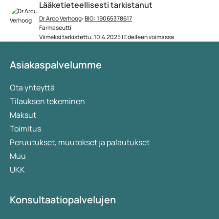
Lääketieteellisesti tarkistanut
Dr Arco Verhoog
:
BIG: 19065378617
Farmaseutti
Viimeksi tarkistettu: 10.4.2025 | Edelleen voimassa
Asiakaspalvelumme
Ota yhteyttä
Tilauksen tekeminen
Maksut
Toimitus
Peruutukset, muutokset ja palautukset
Muu
UKK
Konsultaatiopalvelujen