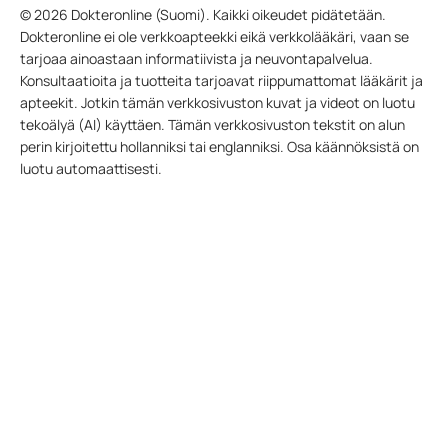
© 2026 Dokteronline (Suomi). Kaikki oikeudet pidätetään.
Dokteronline ei ole verkkoapteekki eikä verkkolääkäri, vaan se
tarjoaa ainoastaan informatiivista ja neuvontapalvelua.
Konsultaatioita ja tuotteita tarjoavat riippumattomat lääkärit ja
apteekit. Jotkin tämän verkkosivuston kuvat ja videot on luotu
tekoälyä (AI) käyttäen. Tämän verkkosivuston tekstit on alun
perin kirjoitettu hollanniksi tai englanniksi. Osa käännöksistä on
luotu automaattisesti.