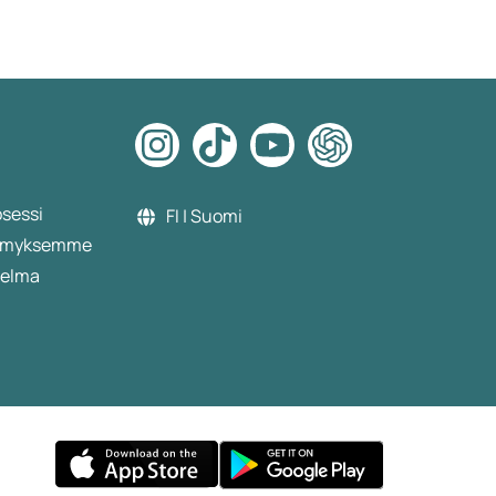
s by my
osessi
FI | Suomi
etämyksemme
jelma