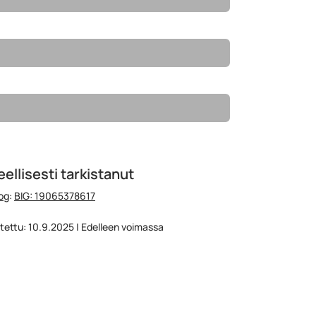
ellisesti tarkistanut
og
:
BIG: 19065378617
stettu: 10.9.2025 | Edelleen voimassa