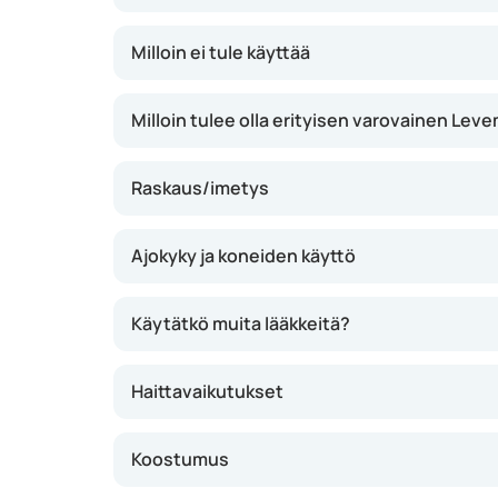
riski voi olla pienempi. Levemiriä voi tarvitt
insuliinien tai diabeteslääkkeiden kanssa.
Milloin ei tule käyttää
Milloin tulee olla erityisen varovainen Leve
Raskaus/imetys
Ajokyky ja koneiden käyttö
Käytätkö muita lääkkeitä?
Haittavaikutukset
Koostumus