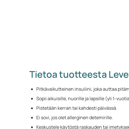
Tietoa tuotteesta Leve
Pitkävaikutteinen insuliini, joka auttaa pit
Sopii aikuisille, nuorille ja lapsille (yli 1-vuotia
Pistetään kerran tai kahdesti päivässä.
Ei sovi, jos olet allerginen detemirille.
Keskustele käytöstä raskauden tai imetykse