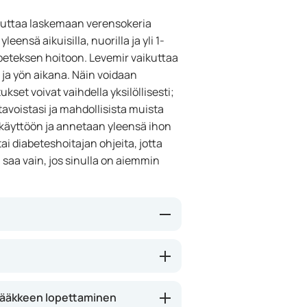
i auttaa laskemaan verensokeria
leensä aikuisilla, nuorilla ja yli 1-
diabeteksen hoitoon. Levemir vaikuttaa
n ja yön aikana. Näin voidaan
kset voivat vaihdella yksilöllisesti;
tavoistasi ja mahdollisista muista
n käyttöön ja annetaan yleensä ihon
ai diabeteshoitajan ohjeita, jotta
saa vain, jos sinulla on aiemmin
itkävaikutteinen insuliini ja auttaa
 Tämä voi auttaa pitämään
en välillä ja yöllä. Levemirin
lääkkeen lopettaminen
n verensokerin laskujen (hypojen)