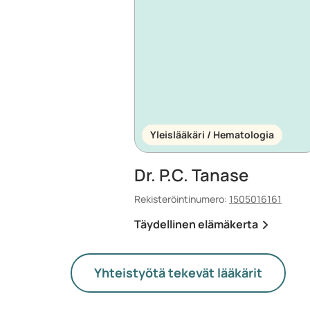
Yleislääkäri / Hematologia
Dr. P.C. Tanase
Rekisteröintinumero:
1505016161
Täydellinen elämäkerta
Yhteistyötä tekevät lääkärit