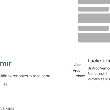
Lääketiete
mir
Dr Arco Verho
Farmaseutti
ämään verensokerin tasaisena.
Viimeksi tarki
ille).
n aikana.