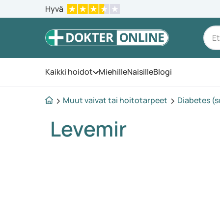
Hyvä
Kaikki hoidot
Miehille
Naisille
Blogi
Avaa valikko
Muut vaivat tai hoitotarpeet
Diabetes (s
Levemir