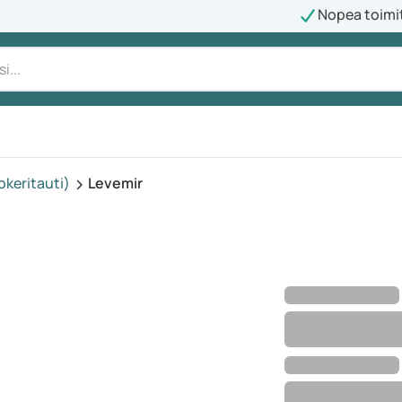
Nopea toimi
okeritauti)
Levemir