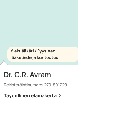
Yleislääkäri / Fyysinen
Yleislääkäri /
lääketiede ja kuntoutus
Ensihoitolääketiede
Dr. O.R. Avram
Dr. E. Maescu
Rekisteröintinumero:
2791501228
Rekisteröintinumero:
880
Täydellinen elämäkerta
Täydellinen elämäker