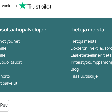
without any problem
rvostelua
local pharmacy.
sultaatiopalvelujen
Tietoja meistä
not yöunet
Tietoja meistä
ille
Dokteronline-tilauspr
ille
Lääketieteellinen ti
upuolitaudit
Yhteistyökumppanioh
u
Blogi
nhoito
Tilaa uutiskirje
 palvelut