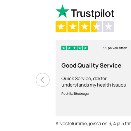
99 päivää sitten
Good Quality Service
Quick Service, dokter
understands my health issues
and good diagnosis
Ruchika Bhatnagar
Arvostelumme, joissa on 3, 4 ja 5 tä