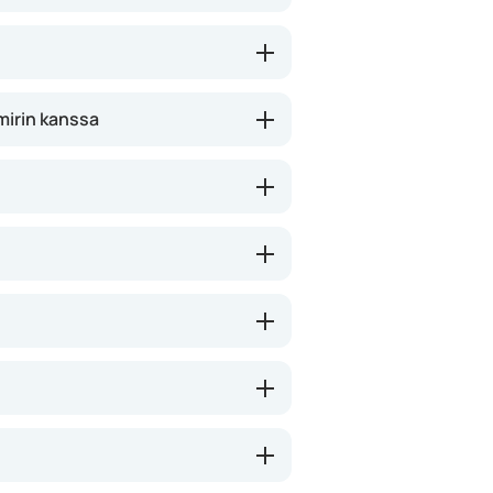
aessa käyttää yhdessä muiden
mirin kanssa