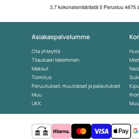
3.7
kokonaismäärästä 5
Perustuu
4675 a
Asiakaspalvelumme
Kon
Ota yhteyttä
Huo
Tilauksen tekeminen
Mieh
Maksut
Nais
Toimitus
Suk
Peruutukset, muutokset ja palautukset
Kip
Muu
Iho
UKK
Muut