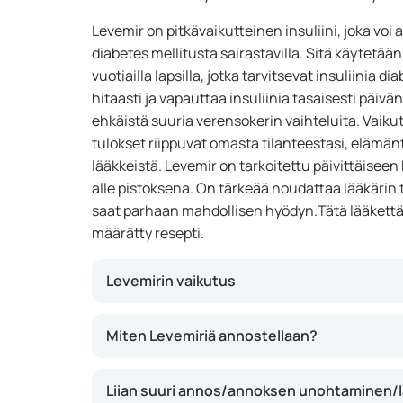
Levemir on pitkävaikutteinen insuliini, joka vo
diabetes mellitusta sairastavilla. Sitä käytetään y
vuotiailla lapsilla, jotka tarvitsevat insuliinia 
hitaasti ja vapauttaa insuliinia tasaisesti päivä
ehkäistä suuria verensokerin vaihteluita. Vaikutu
tulokset riippuvat omasta tilanteestasi, elämän
lääkkeistä. Levemir on tarkoitettu päivittäisee
alle pistoksena. On tärkeää noudattaa lääkärin t
saat parhaan mahdollisen hyödyn.Tätä lääkettä 
määrätty resepti.
Levemirin vaikutus
Levemir sisältää insuliini detemiriä, joka on p
Miten Levemiriä annostellaan?
kehoa ottamaan glukoosia (sokeria) verestä.
verensokerin tasaisempana, erityisesti aterioid
Liian suuri annos/annoksen unohtaminen/
etuna on tasainen vaikutus, jolloin äkilliste