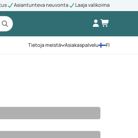
tus
Asiantunteva neuvonta
Laaja valikoima
Tietoja meistä
Asiakaspalvelu
FI
Avaa valikko