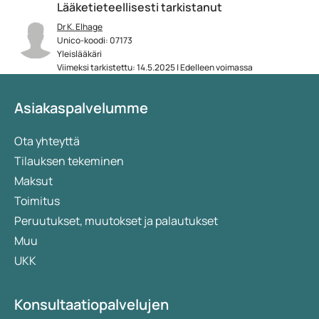
Lääketieteellisesti tarkistanut
Dr K. Elhage
Unico-koodi: 07173
Yleislääkäri
Viimeksi tarkistettu: 14.5.2025 | Edelleen voimassa
Asiakaspalvelumme
Ota yhteyttä
Tilauksen tekeminen
Maksut
Toimitus
Peruutukset, muutokset ja palautukset
Muu
UKK
Konsultaatiopalvelujen