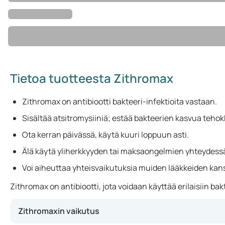
Tietoa tuotteesta Zithromax
Zithromax on antibiootti bakteeri-infektioita vastaan.
Sisältää atsitromysiiniä; estää bakteerien kasvua tehok
Ota kerran päivässä, käytä kuuri loppuun asti.
Älä käytä yliherkkyyden tai maksaongelmien yhteydess
Voi aiheuttaa yhteisvaikutuksia muiden lääkkeiden kan
Zithromax on antibiootti, jota voidaan käyttää erilaisiin b
Zithromaxin vaikutus