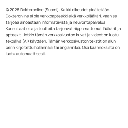
© 2026 Dokteronline (Suomi). Kaikki oikeudet pidätetään.
Dokteronline ei ole verkkoapteekki eikä verkkolääkäri, vaan se
tarjoaa ainoastaan informatiivista ja neuvontapalvelua.
Konsultaatioita ja tuotteita tarjoavat riippumattomat lääkärit ja
apteekit. Jotkin tämän verkkosivuston kuvat ja videot on luotu
tekoälyä (AI) käyttäen. Tämän verkkosivuston tekstit on alun
perin kirjoitettu hollanniksi tai englanniksi. Osa käännöksistä on
luotu automaattisesti.