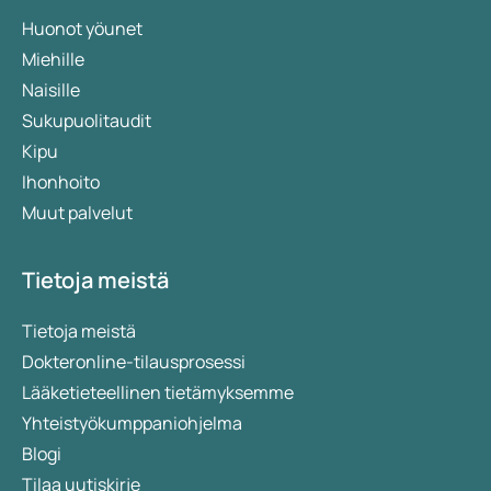
Huonot yöunet
Miehille
Naisille
Sukupuolitaudit
Kipu
Ihonhoito
Muut palvelut
Tietoja meistä
Tietoja meistä
Dokteronline-tilausprosessi
Lääketieteellinen tietämyksemme
Yhteistyökumppaniohjelma
Blogi
Tilaa uutiskirje