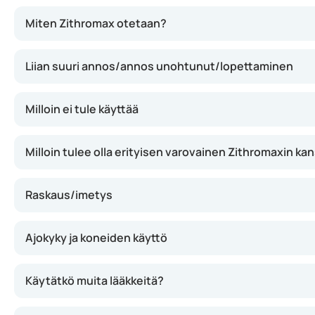
Zithromax sisältää atsitromysiiniä, joka estää bakteeri
Miten Zithromax otetaan?
Liian suuri annos/annos unohtunut/lopettaminen
Milloin ei tule käyttää
Milloin tulee olla erityisen varovainen Zithromaxin ka
Raskaus/imetys
Ajokyky ja koneiden käyttö
Käytätkö muita lääkkeitä?