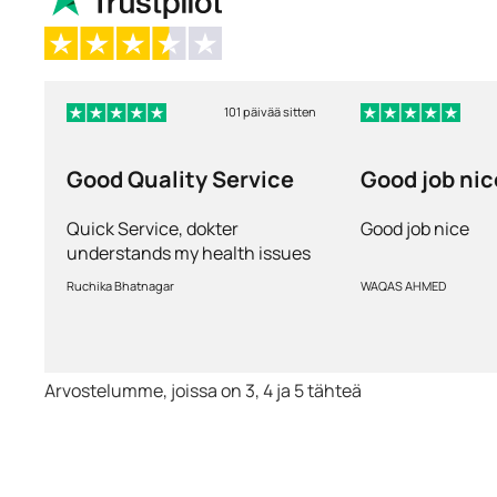
101 päivää sitten
Good Quality Service
Good job nic
Quick Service, dokter
Good job nice
understands my health issues
and good diagnosis
Ruchika Bhatnagar
WAQAS AHMED
Arvostelumme, joissa on 3, 4 ja 5 tähteä