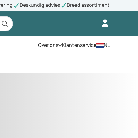
vering
Deskundig advies
Breed assortiment
Over ons
Klantenservice
NL
Open het menu