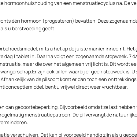
jke hormoonhuishouding van een menstruatiecyclus na. De vers
 slechts één hormoon (progesteron) bevatten. Deze zogenaamde 
als u borstvoeding geeft.
behoedsmiddel, mits u het op de juiste manier inneemt. Het geb
 dag 1 tablet in. Daarna volgt een zogenaamde stopweek: 7 dag
nstruatie, maar die over het algemeen vrij licht is. Dit wordt
gerschap.Er zijn ook pillen waarbij er geen stopweek is. U slik
 Afhankelijk van de pilsoort komt er dan toch een onttrekkings
anticonceptiemiddel, bent u vrijwel direct weer vruchtbaar.
en dan geboortebeperking. Bijvoorbeeld omdat ze last hebben 
nregelmatig menstruatiepatroon. De pil vervangt de natuurlijk
verminderen.
atie verschuiven. Dat kan bijvoorbeeld handig zijn als u geop