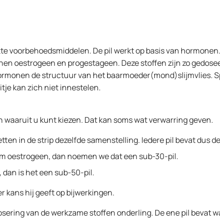
kte voorbehoedsmiddelen. De pil werkt op basis van hormonen.
en oestrogeen en progestageen. Deze stoffen zijn zo gedosee
hormonen de structuur van het baarmoeder(mond)slijmvlies. 
je kan zich niet innestelen.
en waaruit u kunt kiezen. Dat kan soms wat verwarring geven.
letten in de strip dezelfde samenstelling. Iedere pil bevat dus
am oestrogeen, dan noemen we dat een sub-30-pil.
 dan is het een sub-50-pil.
 kans hij geeft op bijwerkingen.
e dosering van de werkzame stoffen onderling. De ene pil bevat