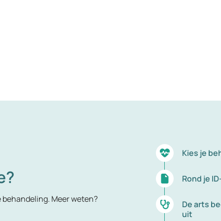
Kies je be
e?
Rond je ID
e behandeling. Meer weten?
De arts be
uit