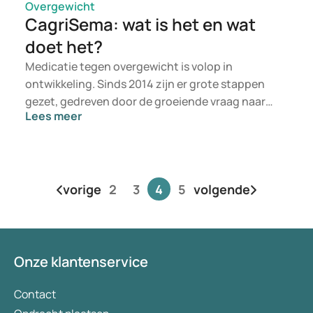
Overgewicht
CagriSema: wat is het en wat
doet het?
Medicatie tegen overgewicht is volop in
ontwikkeling. Sinds 2014 zijn er grote stappen
gezet, gedreven door de groeiende vraag naar
Lees meer
effectieve behandelingen. Het doel van deze
behandelingen is bijdragen aan een betere
levenskwaliteit voor patiënten met obesitas. De
nieuwste ontwikkeling op de markt is CagriSema.
vorige
2
3
4
5
volgende
Het Deense Novo Nordisk doet onderzoek onder
patiënten met diabetes type 2 en ernstig
overgewicht. Op het moment van schrijven is het
middel is nog niet verkrijgbaar en zit het nog in
onderzoeksfase 3 van 4. Wat maakt CagriSema
Onze klantenservice
anders dan bestaande behandelingen? In dit
artikel duiken we dieper in op de werking, de
Contact
mogelijke voordelen en de onderzoeksresultaten