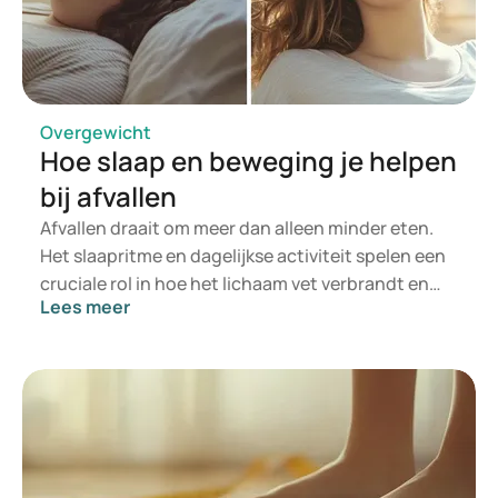
we dieper in op de vooroordelen en hoe je hiermee
kunt omgaan om toch de juiste beslissing te
maken en gestelde doelen te behalen.
Overgewicht
Hoe slaap en beweging je helpen
bij afvallen
Afvallen draait om meer dan alleen minder eten.
Het slaapritme en dagelijkse activiteit spelen een
cruciale rol in hoe het lichaam vet verbrandt en
Lees meer
eetlust reguleert. Studies suggereren dat een
verstoorde nachtrust en een zittende levensstijl
kunnen bijdragen aan gewichtstoename en een
verhoogde trek in calorierijke voeding. Hoe werkt
dit precies? En welke rol kan afslankmedicatie
spelen bij gewichtsverlies, bijvoorbeeld door het
reguleren van de eetlust of het beïnvloeden van