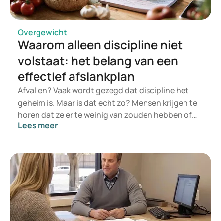
Overgewicht
Waarom alleen discipline niet
volstaat: het belang van een
effectief afslankplan
Afvallen? Vaak wordt gezegd dat discipline het
geheim is. Maar is dat echt zo? Mensen krijgen te
horen dat ze er te weinig van zouden hebben of
Lees meer
dat ze er zelf voor kiezen om alle ongezonde
voeding in hun mond te doen. Onder mensen met
overgewicht of obesitas is het zeker niet zo
eenvoudig als dat deze reacties laten lijken. Er is
sprake van overgewicht bij een BMI hoger dan 25
en van obesitas bij een BMI hoger dan 30.
Doorzettingsvermogen is belangrijk, maar niet
altijd genoeg voor blijvend gewichtsverlies. In dit