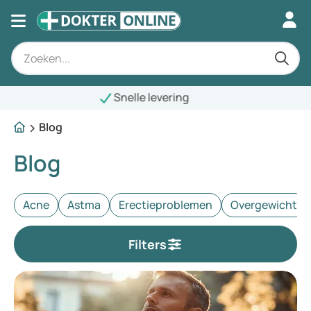
Blog
Blog
Acne
Astma
Erectieproblemen
Overgewicht
Filters