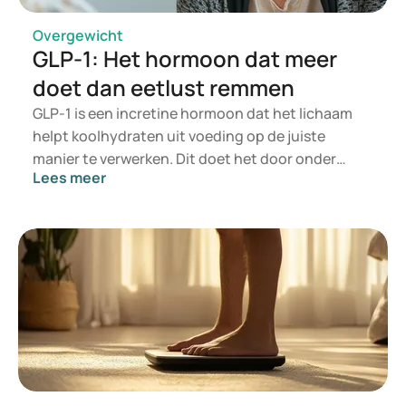
Overgewicht
GLP-1: Het hormoon dat meer
doet dan eetlust remmen
GLP-1 is een incretine hormoon dat het lichaam
helpt koolhydraten uit voeding op de juiste
manier te verwerken. Dit doet het door onder
Lees meer
andere de insulineafgifte door de alvleesklier te
stimuleren. GLP-1 staat voor Glucagon-Like
Peptide-1 en wordt in de dunne darm aangemaakt
bij een maaltijd. Het remt tegelijkertijd de
aanmaak van glucagon, een hormoon dat de
bloedsuikerspiegel verhoogt. Zo blijft de
bloedsuikerspiegel in balans.