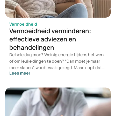
gaan en kun je altijd op terugvallen. In dit artikel
geven we een zorgvuldig samengesteld
weekmenu dat je helpt af te vallen.
Vermoeidheid
Vermoeidheid verminderen:
effectieve adviezen en
behandelingen
De hele dag moe? Weinig energie tijdens het werk
of om leuke dingen te doen? “Dan moet je maar
meer slapen”, wordt vaak gezegd. Maar klopt dat
Lees meer
wel? Vermoeidheid kan veel verschillende
oorzaken hebben. Na het sporten of een andere
fysieke activiteit is het normaal om moe te zijn.
Ook flinke mentale inspanning veroorzaakt dit
gevoel. Treedt het vaker of heftiger op dan
vroeger? Dan kan er meer aan de hand zijn. Het is
belangrijk om uit te zoeken wat de reden kan zijn,