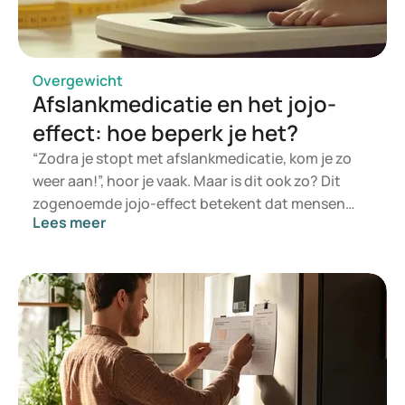
de vetopname? Dit artikel bespreekt hoe
beweging en slaap bijdragen aan gewichtsverlies
en hoe deze factoren geoptimaliseerd kunnen
worden voor een gezondere levensstijl.
Overgewicht
Afslankmedicatie en het jojo-
effect: hoe beperk je het?
“Zodra je stopt met afslankmedicatie, kom je zo
weer aan!”, hoor je vaak. Maar is dit ook zo? Dit
zogenoemde jojo-effect betekent dat mensen
Lees meer
weer aankomen nadat ze zijn afgevallen. Óf
iemand weer aankomt, hangt af van medicatie,
voeding en levensstijl. Daarnaast verschilt dit per
persoon en is het gebonden aan het soort
medicatie. In dit artikel gaan we in op overgewicht
en hoe afslankmedicatie het jojo-effect kan
helpen verminderen, vetverbranding kan
verhogen en vermoeidheid kan verminderen.