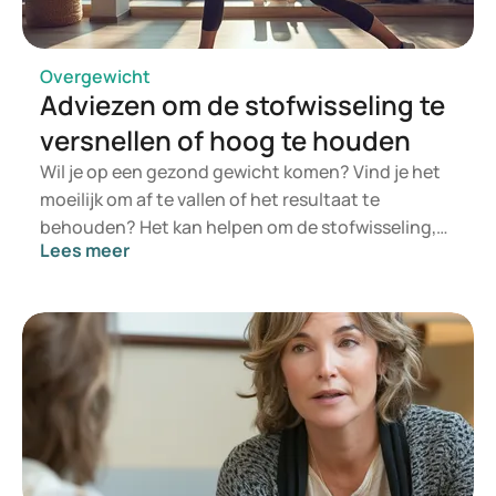
nemen. In dit artikel vertellen we wat het is en
doet, wat eventuele bijwerkingen zijn en
benoemen de meest voorkomende feiten en
Overgewicht
fabels.
Adviezen om de stofwisseling te
versnellen of hoog te houden
Wil je op een gezond gewicht komen? Vind je het
moeilijk om af te vallen of het resultaat te
behouden? Het kan helpen om de stofwisseling,
Lees meer
ook wel metabolisme, te versnellen of deze hoog
te houden. Dit heeft namelijk invloed op hoe snel
en hoeveel calorieën verbrand worden in
rusttoestand. Er zijn veel factoren die het proces
beïnvloeden. Hier gaan we in op wat dit proces is,
wat het beïnvloedt en de strategieën om het te
verhogen.