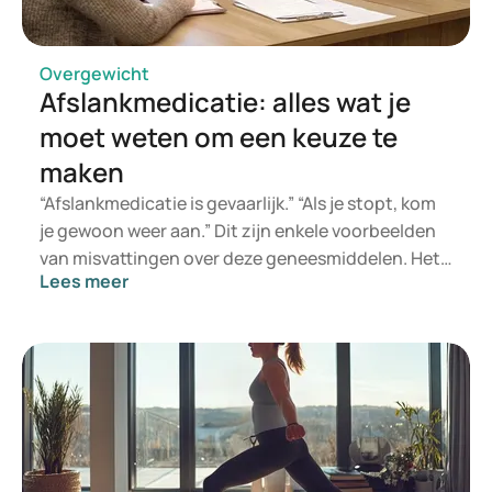
artikel bespreken we waarom een goed plan net zo
cruciaal is als discipline.
Overgewicht
Afslankmedicatie: alles wat je
moet weten om een keuze te
maken
“Afslankmedicatie is gevaarlijk.” “Als je stopt, kom
je gewoon weer aan.” Dit zijn enkele voorbeelden
van misvattingen over deze geneesmiddelen. Het
Lees meer
klopt dat ze niet werken voor iedereen, zoals dat
met alle medicijnen het geval is. Als het maar niet
lukt om af te vallen, kunnen deze geneesmiddelen
wel degelijk een uitkomst zijn. Doordat er veel
informatie te vinden is over deze middelen, kan
het moeilijk zijn om feiten en fabels te
onderscheiden. Het is ook begrijpelijk als je het
spannend vindt de stap naar afslankmedicatie te