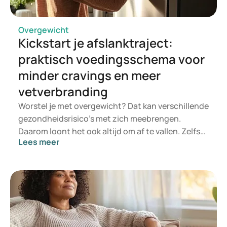
Overgewicht
Kickstart je afslanktraject:
praktisch voedingsschema voor
minder cravings en meer
vetverbranding
Worstel je met overgewicht? Dat kan verschillende
gezondheidsrisico’s met zich meebrengen.
Daarom loont het ook altijd om af te vallen. Zelfs
Lees meer
een verlies van enkele kilo’s biedt al
gezondheidsvoordelen. Een succesvol
afslanktraject bestaat voor een groot deel uit een
goed plan, inclusief een voedingsschema. Een
dergelijk schema maakt duidelijk welke voeding
helpt om af te vallen of juist geen goede keuze is.
Een uitgewerkt plan helpt verleidingen tegen te