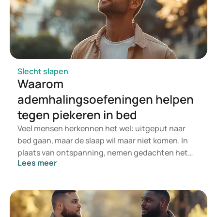
Slecht slapen
Waarom
ademhalingsoefeningen helpen
tegen piekeren in bed
Veel mensen herkennen het wel: uitgeput naar
bed gaan, maar de slaap wil maar niet komen. In
plaats van ontspanning, nemen gedachten het
Lees meer
over. Wat er nog gedaan moet worden, wat beter
had gekund, of wat morgen zorgen baart. Vooral
in bed kan piekeren hardnekkig zijn. Gelukkig
bestaan er eenvoudige ademhalingsoefeningen
die kunnen helpen om het hoofd tot rust te