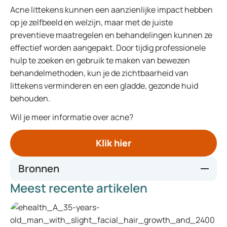
Acne littekens kunnen een aanzienlijke impact hebben
op je zelfbeeld en welzijn, maar met de juiste
preventieve maatregelen en behandelingen kunnen ze
effectief worden aangepakt. Door tijdig professionele
hulp te zoeken en gebruik te maken van bewezen
behandelmethoden, kun je de zichtbaarheid van
littekens verminderen en een gladde, gezonde huid
behouden.
Wil je meer informatie over acne?
Klik hier
Bronnen
Meest recente artikelen
American Academy of Dermatology - Acne Scars
Mayo Clinic - Acne Scars: What's the Best Treatment?
Journal of Clinical and Aesthetic Dermatology - Acne
Scarring: A Review and Current Treatment Modalities