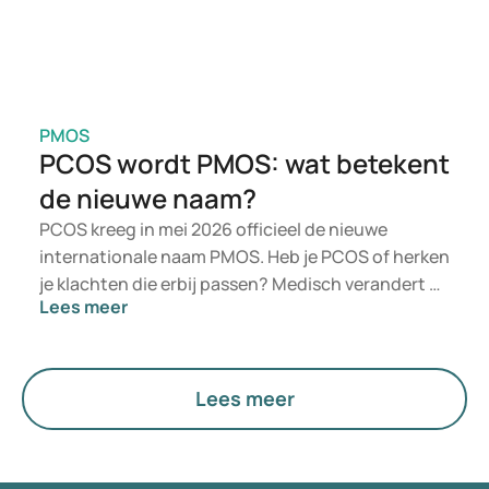
PMOS
PCOS wordt PMOS: wat betekent
de nieuwe naam?
PCOS kreeg in mei 2026 officieel de nieuwe
internationale naam PMOS. Heb je PCOS of herken
je klachten die erbij passen? Medisch verandert er
Lees meer
niet direct iets. De nieuwe term legt meer nadruk
op hormonen, stofwisseling en de werking van de
eierstokken.
Lees meer