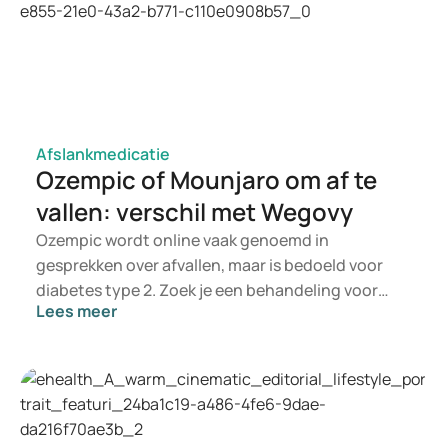
Afslankmedicatie
Ozempic of Mounjaro om af te
vallen: verschil met Wegovy
Ozempic wordt online vaak genoemd in
gesprekken over afvallen, maar is bedoeld voor
diabetes type 2. Zoek je een behandeling voor
Lees meer
gewichtsbeheersing, dan komen eerder middelen
als Mounjaro en Wegovy in beeld. Welke
behandeling past, beoordeelt een arts op basis
van je gezondheid, BMI en medicijngebruik.