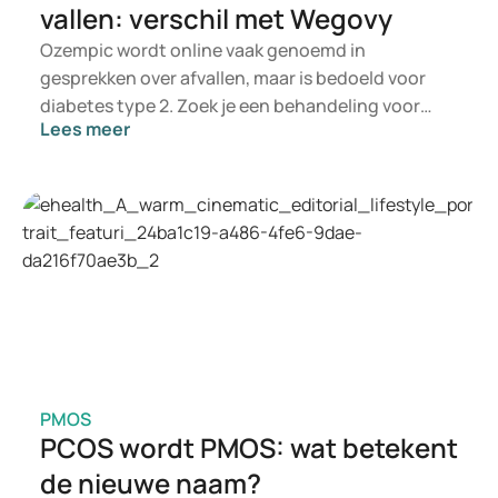
vallen: verschil met Wegovy
Ozempic wordt online vaak genoemd in
gesprekken over afvallen, maar is bedoeld voor
diabetes type 2. Zoek je een behandeling voor
Lees meer
gewichtsbeheersing, dan komen eerder middelen
als Mounjaro en Wegovy in beeld. Welke
behandeling past, beoordeelt een arts op basis
van je gezondheid, BMI en medicijngebruik.
PMOS
PCOS wordt PMOS: wat betekent
de nieuwe naam?