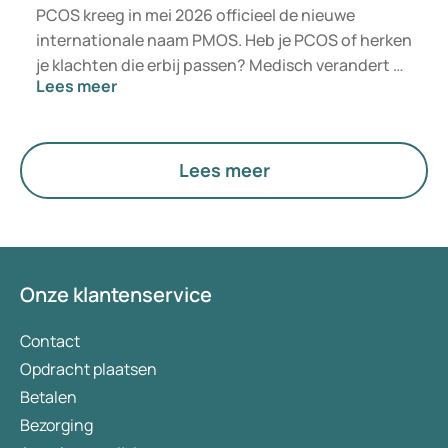
PCOS kreeg in mei 2026 officieel de nieuwe
internationale naam PMOS. Heb je PCOS of herken
je klachten die erbij passen? Medisch verandert er
Lees meer
niet direct iets. De nieuwe term legt meer nadruk
op hormonen, stofwisseling en de werking van de
eierstokken.
Lees meer
Onze klantenservice
Contact
Opdracht plaatsen
Betalen
Bezorging