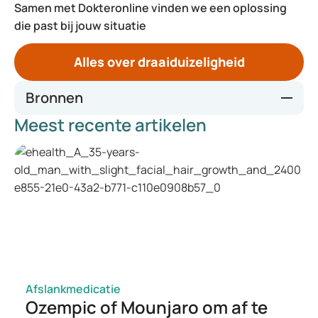
Samen met Dokteronline vinden we een oplossing
die past bij jouw situatie
Alles over draaiduizeligheid
Bronnen
Meest recente artikelen
Thuisarts.nl – Draaiduizeligheid
Duizeligheid | NHG-Richtlijnen
Duizeligheid | Apotheek.nl
Vertigo - StatPearls - NCBI Bookshelf
Ik wil de Epley-beweging doen | Thuisarts.nl
Afslankmedicatie
Ozempic of Mounjaro om af te