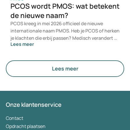
PCOS wordt PMOS: wat betekent
de nieuwe naam?
PCOS kreeg in mei 2026 officieel de nieuwe
internationale naam PMOS. Heb je PCOS of herken
je klachten die erbij passen? Medisch verandert er
Lees meer
niet direct iets. De nieuwe term legt meer nadruk
op hormonen, stofwisseling en de werking van de
eierstokken.
Lees meer
Onze klantenservice
Contact
Opdracht plaatsen