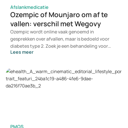
Afslankmedicatie
Ozempic of Mounjaro om af te
vallen: verschil met Wegovy
Ozempic wordt online vaak genoemd in
gesprekken over afvallen, maar is bedoeld voor
diabetes type 2. Zoek je een behandeling voor
Lees meer
gewichtsbeheersing, dan komen eerder middelen
als Mounjaro en Wegovy in beeld. Welke
behandeling past, beoordeelt een arts op basis
van je gezondheid, BMI en medicijngebruik.
PMOS