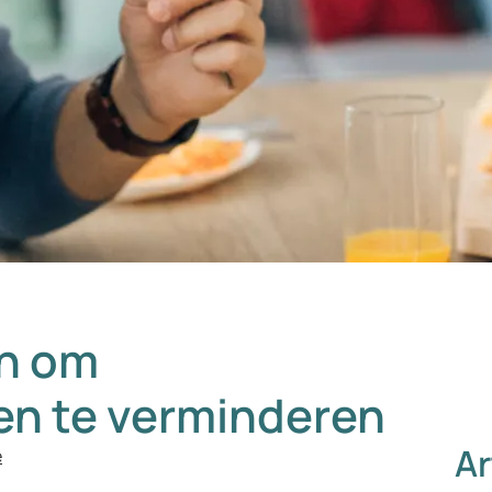
n om
en te verminderen
Ar
e