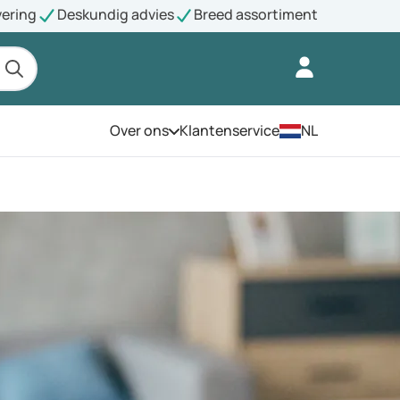
vering
Deskundig advies
Breed assortiment
Over ons
Klantenservice
NL
Open het menu