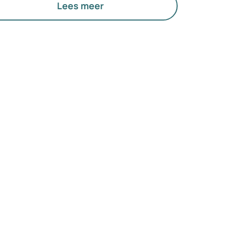
laties te behouden of verbeteren.
Lees meer