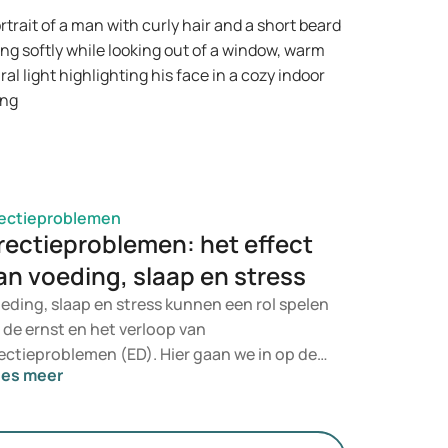
t etiket staan. Wie erectieproblemen wil
handelen, doet er goed aan te kiezen voor
n medisch verantwoorde route.
ectieproblemen
rectieproblemen: het effect
an voeding, slaap en stress
eding, slaap en stress kunnen een rol spelen
j de ernst en het verloop van
ectieproblemen (ED). Hier gaan we in op de
ees meer
vloed van voeding, slaap en stress op
ectieproblemen en wat je zelf kunt doen,
dat deze inzichten kunnen helpen intieme