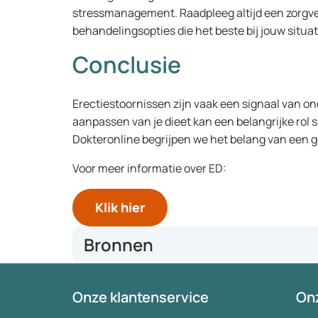
stressmanagement. Raadpleeg altijd een zorgve
behandelingsopties die het beste bij jouw situa
Conclusie
Erectiestoornissen zijn vaak een signaal van 
aanpassen van je dieet kan een belangrijke rol s
Dokteronline begrijpen we het belang van een g
Voor meer informatie over ED:
Klik hier
Bronnen
Alternative medicine and herbal remedies in the tre
Onze klantenservice
Onz
(informahealthcare.com)
Nutrients | Free Full-Text | Obesity, Dietary Patte