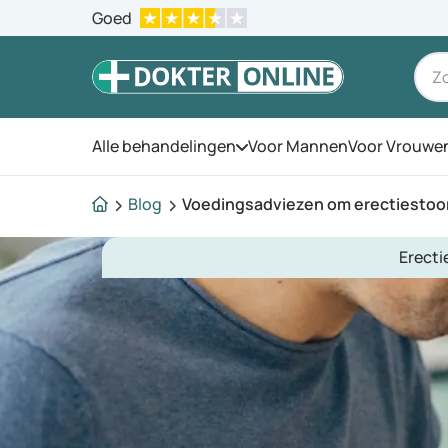
Goed
Alle behandelingen
Voor Mannen
Voor Vrouwe
Open het menu
Blog
Voedingsadviezen om erectiestoo
Erect