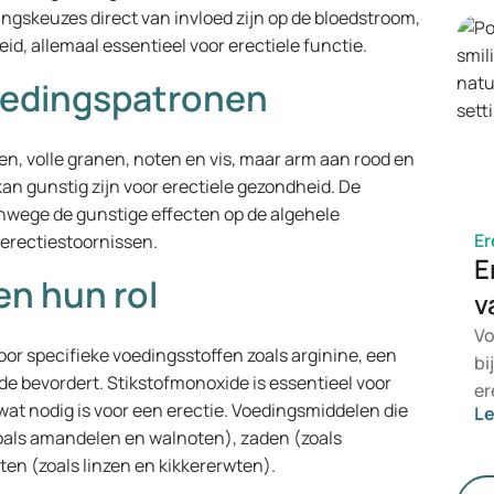
he
dingskeuzes direct van invloed zijn op de bloedstroom,
be
d, allemaal essentieel voor erectiele functie.
ee
oedingspatronen
ten, volle granen, noten en vis, maar arm aan rood en
kan gunstig zijn voor erectiele gezondheid. De
nwege de gunstige effecten op de algehele
Er
 erectiestoornissen.
E
en hun rol
v
Vo
r specifieke voedingsstoffen zoals arginine, een
bi
e bevordert. Stikstofmonoxide is essentieel voor
er
wat nodig is voor een erectie. Voedingsmiddelen die
L
in
(zoals amandelen en walnoten), zaden (zoals
er
n (zoals linzen en kikkererwten).
zo