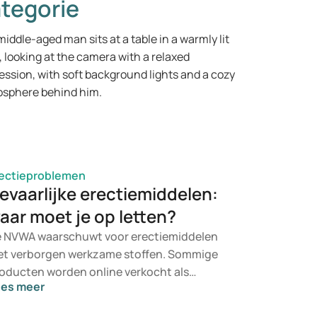
tegorie
ectieproblemen
evaarlijke erectiemiddelen:
aar moet je op letten?
 NVWA waarschuwt voor erectiemiddelen
t verborgen werkzame stoffen. Sommige
oducten worden online verkocht als
ees meer
pplement, libidoverhoger of natuurlijk
ternatief, maar bevatten stoffen die niet op