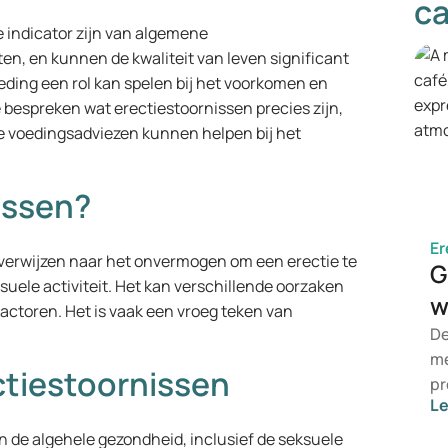
ca
 indicator zijn van algemene
en, en kunnen de kwaliteit van leven significant
eding een rol kan spelen bij het voorkomen en
 bespreken wat erectiestoornissen precies zijn,
ke voedingsadviezen kunnen helpen bij het
issen?
Er
, verwijzen naar het onvermogen om een erectie te
G
suele activiteit. Het kan verschillende oorzaken
w
ctoren. Het is vaak een vroeg teken van
De
me
ectiestoornissen
pr
L
su
al
an de algehele gezondheid, inclusief de seksuele