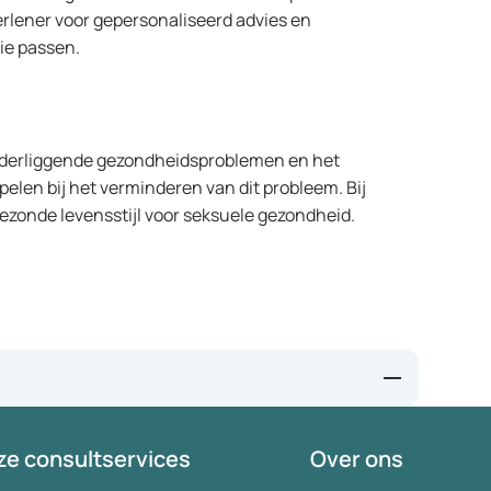
rlener voor gepersonaliseerd advies en
tie passen.
onderliggende gezondheidsproblemen en het
pelen bij het verminderen van dit probleem. Bij
ezonde levensstijl voor seksuele gezondheid.
atment of erectile dysfunction: A systematic revi
e consultservices
Over ons
rns, and Hormonal Balance Modulation: Gender-Specific