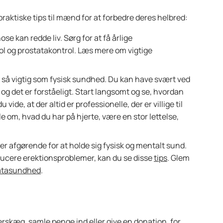
e praktiske tips til mænd for at forbedre deres helbred:
ose kan redde liv. Sørg for at få årlige
l og prostatakontrol. Læs mere om vigtige
 så vigtig som fysisk sundhed. Du kan have svært ved
og det er forståeligt. Start langsomt og se, hvordan
vide, at der altid er professionelle, der er villige til
ale om, hvad du har på hjerte, være en stor lettelse,
r afgørende for at holde sig fysisk og mentalt sund.
ducere erektionsproblemer, kan du se disse
tips
. Glem
atasundhed
.
skæg, samle penge ind eller give en donation, for