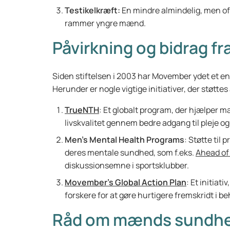
Testikelkræft:
En mindre almindelig, men of
rammer yngre mænd.
Påvirkning og bidrag f
Siden stiftelsen i 2003 har Movember ydet et e
Herunder er nogle vigtige initiativer, der støtt
TrueNTH
: Et globalt program, der hjælper
livskvalitet gennem bedre adgang til pleje og
Men’s Mental Health Programs
: Støtte til
deres mentale sundhed, som f.eks.
Ahead of
diskussionsemne i sportsklubber.
Movember’s Global Action Plan
: Et initiat
forskere for at gøre hurtigere fremskridt i b
Råd om mænds sundh