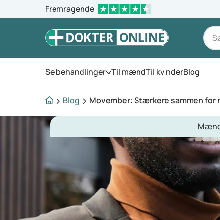
Fremragende
Se behandlinger
Til mænd
Til kvinder
Blog
Åbn menuen
Blog
Movember: Stærkere sammen for
Mænd