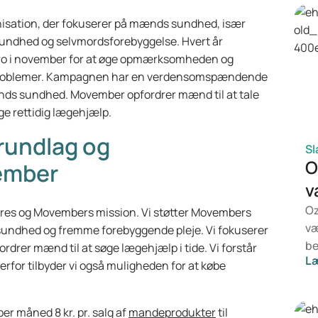
isation, der fokuserer på mænds sundhed, især
 sundhed og selvmordsforebyggelse. Hvert år
gro i november for at øge opmærksomheden og
dsproblemer. Kampagnen har en verdensomspændende
ænds sundhed. Movember opfordrer mænd til at tale
e rettidig lægehjælp.
rundlag og
Sl
O
ember
v
Oz
vores og Movembers mission. Vi støtter Movembers
væ
 sundhed og fremme forebyggende pleje. Vi fokuserer
be
drer mænd til at søge lægehjælp i tide. Vi forstår
L
de
 derfor tilbyder vi også muligheden for at købe
væ
Mo
er måned 8 kr. pr. salg af
mandeprodukter
til
be