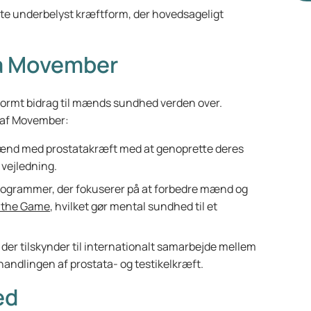
te underbelyst kræftform, der hovedsageligt
ra Movember
normt bidrag til mænds sundhed verden over.
es af Movember:
 mænd med prostatakræft med at genoprette deres
 vejledning.
 programmer, der fokuserer på at forbedre mænd og
 the Game
, hvilket gør mental sundhed til et
iv, der tilskynder til internationalt samarbejde mellem
ehandlingen af prostata- og testikelkræft.
ed