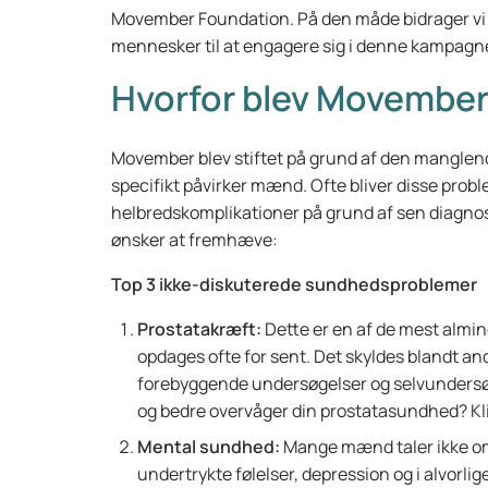
Movember Foundation. På den måde bidrager vi ti
mennesker til at engagere sig i denne kampagn
Hvorfor blev Movember
Movember blev stiftet på grund af den mangl
specifikt påvirker mænd. Ofte bliver disse problem
helbredskomplikationer på grund af sen diagno
ønsker at fremhæve:
Top 3 ikke-diskuterede sundhedsproblemer
Prostatakræft:
Dette er en af de mest alm
opdages ofte for sent. Det skyldes blandt a
forebyggende undersøgelser og selvundersøge
og bedre overvåger din prostatasundhed? Kl
Mental sundhed:
Mange mænd taler ikke om d
undertrykte følelser, depression og i alvorli