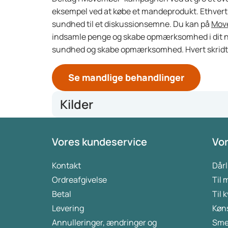
eksempel ved at købe et mandeprodukt. Ethvert 
sundhed til et diskussionsemne. Du kan på
Mov
indsamle penge og skabe opmærksomhed i dit
sundhed og skabe opmærksomhed. Hvert skridt
Se mandlige behandlinger
Kilder
We veranderen de blik op de gezondheid van manne
Vores kundeservice
Vor
TrueNTH | Prostate Cancer UK
Ahead of the game protocol: a multi-component, c
promotion and early intervention for mental health 
Kontakt
Dårl
(biomedcentral.com)
Ordreafgivelse
Til
Betal
Til 
Levering
Køn
Annulleringer, ændringer og
Sme