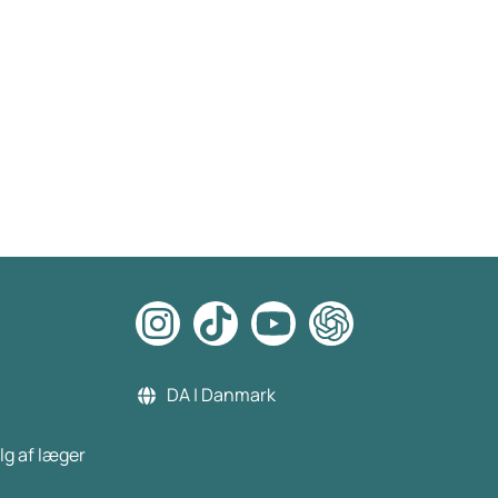
DA | Danmark
lg af læger