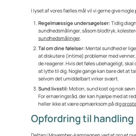
I lyset af vores fælles mål vil vi gerne give nogl
Regelmæssige undersøgelser:
Tidlig diagn
sundhedsmålinger, såsom blodtryk, kolestero
sundhedsmålinger
.
Tal om dine følelser:
Mental sundhed er lige
at diskutere (intime) problemer med venner, 
de reagerer. Hvis det føles ubehageligt, skal du 
at lytte til dig. Nogle gange kan bare det at t
selvom det umiddelbart virker svært.
Sund livsstil:
Motion, sund kost og nok søvn e
For ernæringsråd, der kan hjælpe med at re
heller ikke at være opmærksom på dig
prost
Opfordring til handling
Deltag i Movember-kampagnen ved at gro et over