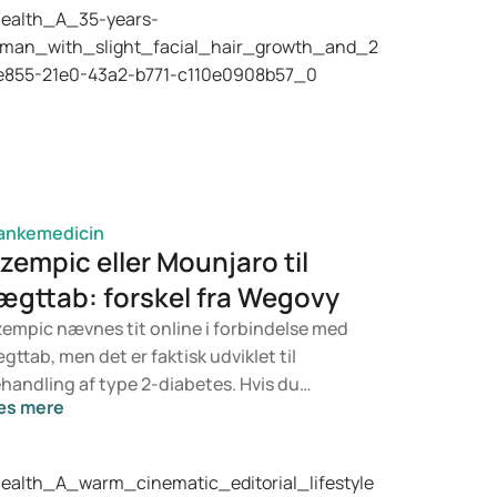
ankemedicin
zempic eller Mounjaro til
ægttab: forskel fra Wegovy
empic nævnes tit online i forbindelse med
gttab, men det er faktisk udviklet til
handling af type 2-diabetes. Hvis du
æs mere
rimod leder efter noget specifikt til
gtkontrol, er det mere sandsynligt, at
unjaro eller Wegovy er relevante. Hvilken
handling der er bedst for dig, afhænger af