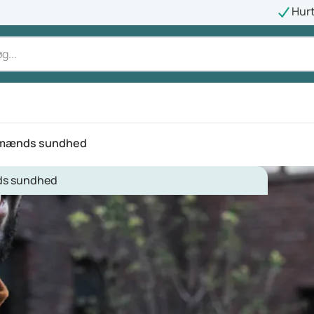
Hurt
 mænds sundhed
s sundhed