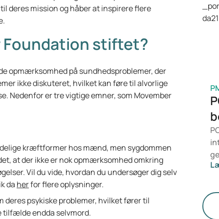
l deres mission og håber at inspirere flere
en
e.
he
me
 Foundation stiftet?
ende opmærksomhed på sundhedsproblemer, der
er ikke diskuteret, hvilket kan føre til alvorlige
P
se. Nedenfor er tre vigtige emner, som Movember
P
b
PC
in
indelige kræftformer hos mænd, men sygdommen
ge
ndet, at der ikke er nok opmærksomhed omkring
L
Me
lser. Vil du vide, hvordan du undersøger dig selv
De
ik da
her
for flere oplysninger.
ho
eres psykiske problemer, hvilket fører til
fu
ge tilfælde endda selvmord.