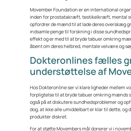
Movember Foundation er en international organ
inden for prostatakræft, testikelkræft, mental
opfordrer de mænd til at lade deres overskæg 
indsamle penge til forskning i disse sundhe
effekt og er med til at bryde tabuer omkring m
åbent om deres helbred, mentale velvære og søg
Dokteronlines fælles g
understøttelse af Mov
Hos Dokteronline ser vi klare ligheder mellem 
forpligtelse til at bryde tabuer omkring mænds
også på at diskutere sundhedsproblemer og opfor
dog, at ikke alle umiddelbart er klar til dette, og
produkter diskret.
For at støtte Movembers mål donerer vi i novemb