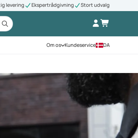
ig levering
Ekspertrådgivning
Stort udvalg
Om os
Kundeservice
DA
Åbn menuen