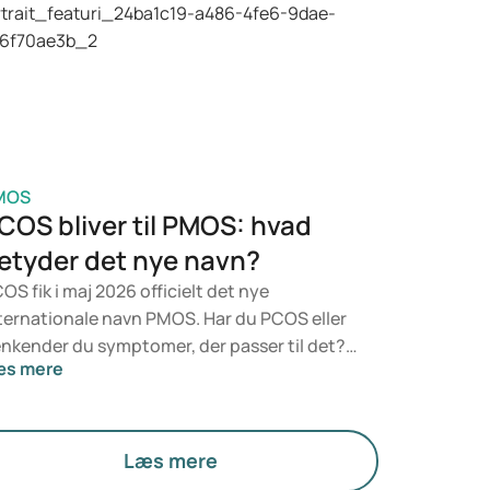
 vurdering fra en læge, som ser på dit
lbred, BMI og eventuelt andet
dicinforbrug.
MOS
COS bliver til PMOS: hvad
etyder det nye navn?
OS fik i maj 2026 officielt det nye
ternationale navn PMOS. Har du PCOS eller
nkender du symptomer, der passer til det?
æs mere
dicinsk ændrer der sig ikke noget lige nu.
n nye betegnelse lægger større vægt på
rmoner, stofskifte og æggestokkenes
nktion.
Læs mere