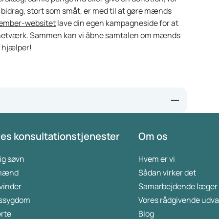
bidrag, stort som småt, er med til at gøre mænds
ember-websitet
lave din egen kampagneside for at
 netværk. Sammen kan vi åbne samtalen om mænds
 hjælper!
n - Movemberr
es konsultationstjenester
Om os
ommunity sport-based program targeting prevention,
among adolescent males | BMC Public Health | Full Text
ig søvn
Hvem er vi
 mænd
Sådan virker det
kvinder
Samarbejdende læger
ssygdom
Vores rådgivende udva
rte
Blog