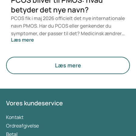
betyder det nye navn?
PCOS fik i maj 2026 officielt det nye internationale
navn PMOS. Har du PCOS eller genkender du
symptomer, der passer til det? Medicinsk ændrer
Læs mere
der sig ikke noget lige nu. Den nye betegnelse
lægger større vægt på hormoner, stofskifte og
æggestokkenes funktion.
Læs mere
Vores kundeservice
Kontakt
Ordreafgivelse
Betal