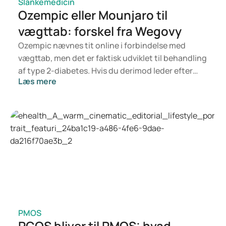
Slankemedicin
Ozempic eller Mounjaro til
vægttab: forskel fra Wegovy
Ozempic nævnes tit online i forbindelse med
vægttab, men det er faktisk udviklet til behandling
af type 2-diabetes. Hvis du derimod leder efter
Læs mere
noget specifikt til vægtkontrol, er det mere
sandsynligt, at Mounjaro eller Wegovy er
relevante. Hvilken behandling der er bedst for dig,
afhænger af en vurdering fra en læge, som ser på
dit helbred, BMI og eventuelt andet
medicinforbrug.
PMOS
PCOS bliver til PMOS: hvad