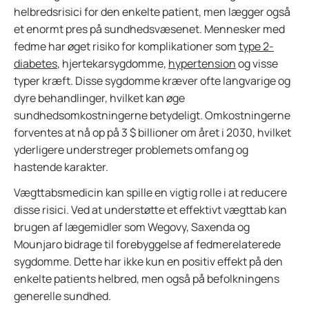
helbredsrisici for den enkelte patient, men lægger også
et enormt pres på sundhedsvæsenet. Mennesker med
fedme har øget risiko for komplikationer som
type 2-
diabetes
, hjertekarsygdomme,
hypertension
og visse
typer kræft. Disse sygdomme kræver ofte langvarige og
dyre behandlinger, hvilket kan øge
sundhedsomkostningerne betydeligt. Omkostningerne
forventes at nå op på 3 $ billioner om året i 2030, hvilket
yderligere understreger problemets omfang og
hastende karakter.
Vægttabsmedicin kan spille en vigtig rolle i at reducere
disse risici. Ved at understøtte et effektivt vægttab kan
brugen af lægemidler som Wegovy, Saxenda og
Mounjaro bidrage til forebyggelse af fedmerelaterede
sygdomme. Dette har ikke kun en positiv effekt på den
enkelte patients helbred, men også på befolkningens
generelle sundhed.