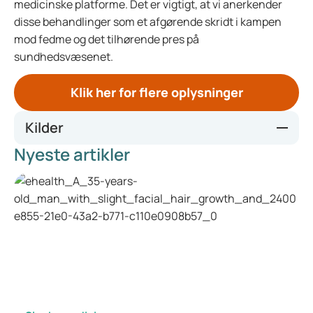
medicinske platforme. Det er vigtigt, at vi anerkender
disse behandlinger som et afgørende skridt i kampen
mod fedme og det tilhørende pres på
sundhedsvæsenet.
Klik her for flere oplysninger
Kilder
Nyeste artikler
https://www.nbcnews.com/nightly-news/video/nbc-news-
exclusive-ozempic-and-wegovy-novo-nordisk-ceo-
speaks-out-on-high-prices-drug-shortages-
217953349854
https://www.who.int/news-room/fact-
sheets/detail/obesity-and-
overweight#:~:text=In%202022%2C%201%20in%208,m
illion%20were%20living%20with%20obesity