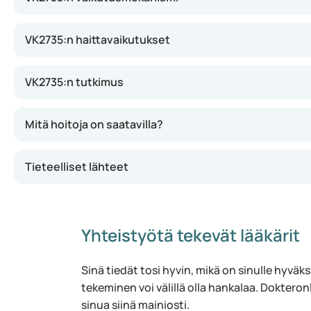
reseptoreita, jotka ovat elimistön omia hormoneja ja vai
energian käsittelyyn. Lääkkeestä kehitetään sekä injektio
VK2735:n haittavaikutukset
vielä kliinisen tutkimuksen vaiheessa, eikä sitä ole hyvä
tulee muutoksia, tiedotamme siitä heti.
VK2735:n tutkimus
Mitä hoitoja on saatavilla?
Tieteelliset lähteet
Yhteistyötä tekevät lääkärit
Sinä tiedät tosi hyvin, mikä on sinulle hyväksi
tekeminen voi välillä olla hankalaa. Dokteronl
sinua siinä mainiosti.