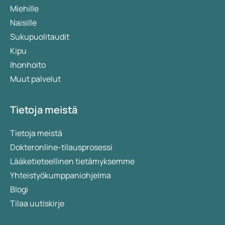
Miehille
Naisille
Sukupuolitaudit
Kipu
Ihonhoito
Muut palvelut
Tietoja meistä
Tietoja meistä
Dokteronline-tilausprosessi
Lääketieteellinen tietämyksemme
Yhteistyökumppaniohjelma
Blogi
Tilaa uutiskirje