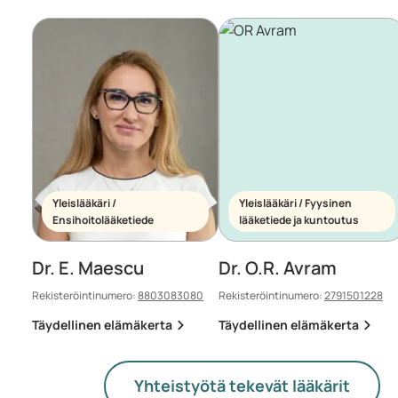
Yleislääkäri /
Yleislääkäri / Fyysinen
Ensihoitolääketiede
lääketiede ja kuntoutus
Dr. E. Maescu
Dr. O.R. Avram
Rekisteröintinumero:
8803083080
Rekisteröintinumero:
2791501228
Täydellinen elämäkerta
Täydellinen elämäkerta
Yhteistyötä tekevät lääkärit