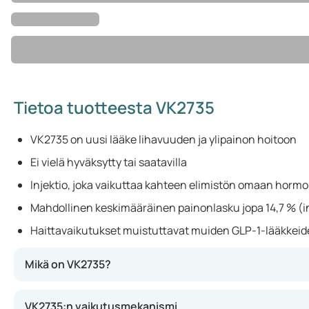
Tietoa tuotteesta VK2735
VK2735 on uusi lääke lihavuuden ja ylipainon hoitoon
Ei vielä hyväksytty tai saatavilla
Injektio, joka vaikuttaa kahteen elimistön omaan hormo
Mahdollinen keskimääräinen painonlasku jopa 14,7 % (inje
Haittavaikutukset muistuttavat muiden GLP-1-lääkkeide
Mikä on VK2735?
VK2735 on uusi lääke, jota tutkitaan lihavuuden ja ylipai
VK2735:n vaikutusmekanismi