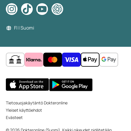
FI | Suomi
Tietosuojakäytäntö Dokteronline
Yleiset käyttöehdot
Evästeet
© 2026 Dokteronline (Suomi). Kaikki oikeudet pidätetään.