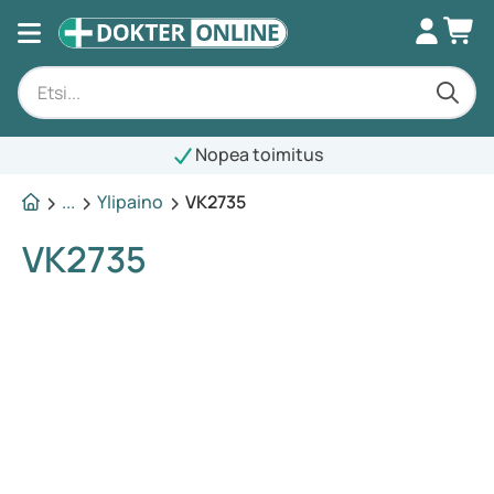
Nopea toimitus
...
Ylipaino
VK2735
VK2735