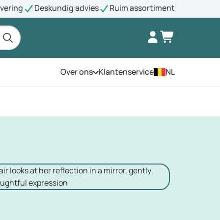
evering
Deskundig advies
Ruim assortiment
Over ons
Klantenservice
NL
Open het menu