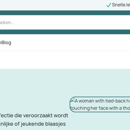
Snelle l
n
Blog
fectie die veroorzaakt wordt
jnlijke of jeukende blaasjes