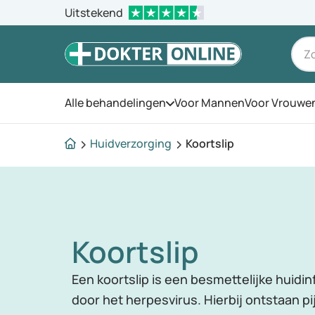
Uitstekend
Alle behandelingen
Voor Mannen
Voor Vrouwe
Open het menu
Huidverzorging
Koortslip
Koortslip
Een koortslip is een besmettelijke huidin
door het herpesvirus. Hierbij ontstaan pi