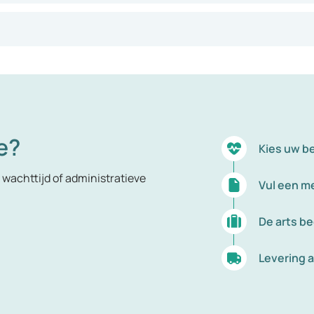
e?
Kies uw b
wachttijd of administratieve
Vul een me
De arts b
Levering a