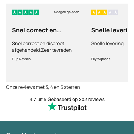
4 dagen geleden
Snel correct en
Snelle levering
discreet afgehandeld,
Snel correct en discreet
Snelle levering.
afgehandeld,Zeer tevreden
met de service en patiënt
Filip Neysen
Elly Wijmans
vriendelijkheid.Vermoedelijk
het nieuwe dokter bezoek
Onze reviews met 3, 4 en 5 sterren
4.7
uit 5
Gebaseerd op
302 reviews