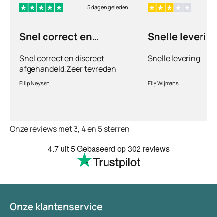
5 dagen geleden
1
Snel correct en
Snelle levering
discreet afgehandeld,
Snel correct en discreet
Snelle levering.
afgehandeld,Zeer tevreden
met de service en patiënt
Filip Neysen
Elly Wijmans
vriendelijkheid.Vermoedelijk
het nieuwe dokter bezoek
Onze reviews met 3, 4 en 5 sterren
4.7
uit 5
Gebaseerd op
302 reviews
Onze klantenservice