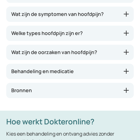
Hoofdpijn komt vaak voor, maar is doorgaans niet
Wat zijn de symptomen van hoofdpijn?
ernstig en wijst in de meeste gevallen niet op een
ernstige aandoening. Er zijn verschillende vormen
Welke types hoofdpijn zijn er?
van hoofdpijn: aan beide zijden van het hoofd, op
een specifieke plaats, bonzend, stekend of
kloppend. Dit verschilt van persoon tot persoon en
Wat zijn de oorzaken van hoofdpijn?
kan ook van dag tot dag variëren. Afhankelijk van
het type hoofdpijn worden bepaalde
Behandeling en medicatie
leefstijladviezen of geneesmiddelen aanbevolen.
Bronnen
Hoe werkt Dokteronline?
Kies een behandeling en ontvang advies zonder