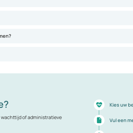
omen?
e?
Kies uw b
wachttijd of administratieve
Vul een me