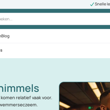
Snelle l
n
Blog
ls
chimmels
komen relatief vaak voor.
n zwemmerseczeem.