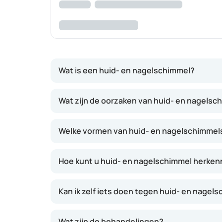
Wat is een huid- en nagelschimmel?
Schimmel- en gistinfecties in weefsels en or
Wat zijn de oorzaken van huid- en nagelsc
krijgen bepaalde schimmel- en gistsoorten d
weerstand gevoeliger voor schimmelinfecties. 
Welke vormen van huid- en nagelschimmels 
pityriasis versicolor, dat niet zijn. Of een s
noodzakelijk, aangezien er doorgaans geen kl
Hoe kunt u huid- en nagelschimmel herke
Kan ik zelf iets doen tegen huid- en nagel
Wat zijn de behandelingen?