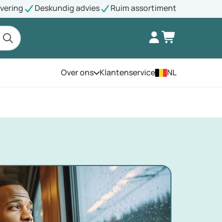
evering
Deskundig advies
Ruim assortiment
Over ons
Klantenservice
NL
Open het menu