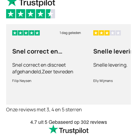
1 dag geleden
Snel correct en
Snelle levering
discreet afgehandeld,
Snel correct en discreet
Snelle levering.
afgehandeld,Zeer tevreden
met de service en patiënt
Filip Neysen
Elly Wijmans
vriendelijkheid.Vermoedelijk
het nieuwe dokter bezoek
Onze reviews met 3, 4 en 5 sterren
4.7
uit 5
Gebaseerd op
302 reviews